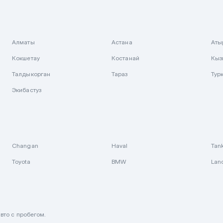
Алматы
Астана
Аты
Кокшетау
Костанай
Кыз
Талдыкорган
Тараз
Тур
Экибастуз
Changan
Haval
Tan
Toyota
BMW
Lan
вто с пробегом.