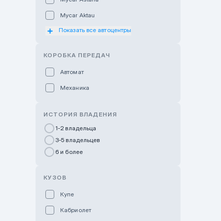
Mycar Aktau
Показать все автоцентры
Mycar Uralsk
Haval & Tank Kyzylorda
КОРОБКА ПЕРЕДАЧ
Haval & Tank Pavlodar
Автомат
Bavaria Almaty
Механика
Mycar Shymkent
Bavaria Astana
ИСТОРИЯ ВЛАДЕНИЯ
GWM Nurly Zhol
1-2 владельца
3-5 владельцев
Chery Astana
6 и более
Changan Auto Nurly Zhol
Haval Atyrau
КУЗОВ
Hyundai Auto Almaty
Купе
Hyundai Auto Astana
Кабриолет
Hyundai Premium Kostanai