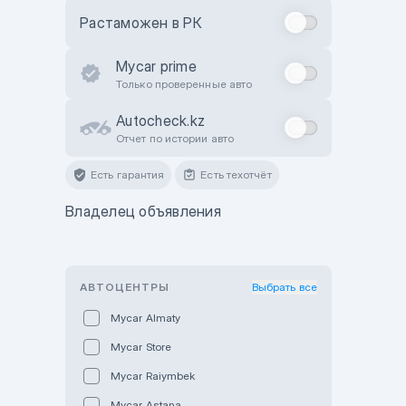
Растаможен в РК
Mycar prime
Только проверенные авто
Autocheck.kz
Отчет по истории авто
Есть гарантия
Есть техотчёт
Владелец объявления
АВТОЦЕНТРЫ
Выбрать все
Mycar Almaty
Mycar Store
Mycar Raiymbek
Mycar Astana