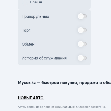
Полный
Голубой
Синий
Праворульные
Фиолетовый
Зеленый
Торг
Желтый
Обмен
Бежевый
Бордовый
История обслуживания
Комбинированный
Бронзовый
Темно-синий
Mycar.kz — быстрая покупка, продажа и об
Серый металлик
Сиреневый металлик
НОВЫЕ АВТО
Черный металлик
Автомобили из салона от официальных дилеров Казахстана.
Стальной