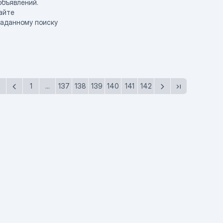
объявлений.
айте
заданному поиску
1
...
137
138
139
140
141
142