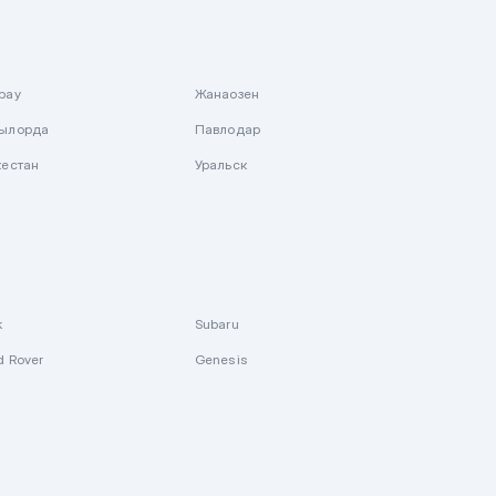
рау
Жанаозен
ылорда
Павлодар
кестан
Уральск
k
Subaru
d Rover
Genesis