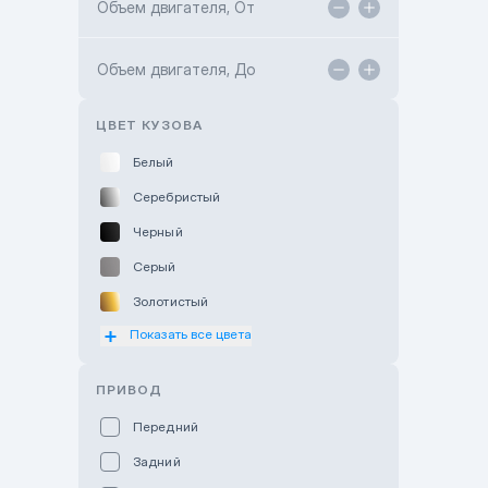
Объем двигателя, От
TANK Motors Karaganda
Объем двигателя, До
Hyundai ShymCity
Toyota Shygys
ЦВЕТ КУЗОВА
Белый
Серебристый
Черный
Серый
Золотистый
Показать все цвета
Оранжевый
Розовый
ПРИВОД
Красный
Передний
Пурпурный
Задний
Коричневый