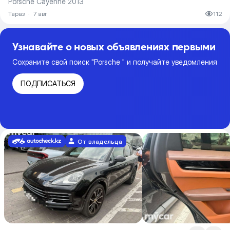
Porsche Cayenne 2013
Тараз
·
7 авг
112
Узнавайте о новых объявлениях первыми
Сохраните свой поиск "Porsche " и получайте уведомления
ПОДПИСАТЬСЯ
От владельца