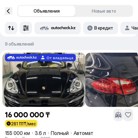
Объявления
Новые авто
В кредит
Ча
9 объявлений
От владельца
16 000 000 ₸
281 111
₸/мес
155 000 км
·
3.6 л
·
Полный
·
Автомат