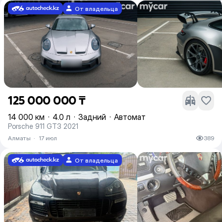
От владельца
125 000 000 ₸
14 000 км
·
4.0 л
·
Задний
·
Автомат
Porsche 911 GT3 2021
Алматы
·
17 июл
389
От владельца