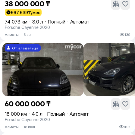
38 000 000 ₸
667 639
₸/мес
74 073 км
·
3.0 л
·
Полный
·
Автомат
Porsche Cayenne 2020
Алматы
·
3 авг
139
От владельца
60 000 000 ₸
18 000 км
·
4.0 л
·
Полный
·
Автомат
Porsche Cayenne 2020
Алматы
·
18 июл
497