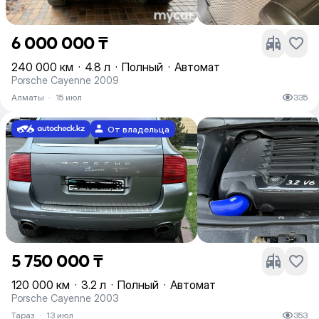
6 000 000 ₸
240 000 км
·
4.8 л
·
Полный
·
Автомат
Porsche Cayenne 2009
Алматы
·
15 июл
335
От владельца
5 750 000 ₸
120 000 км
·
3.2 л
·
Полный
·
Автомат
Porsche Cayenne 2003
Тараз
·
13 июл
353