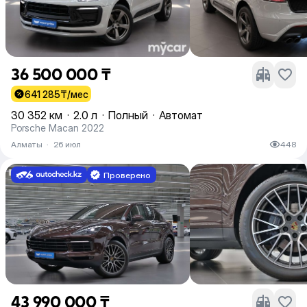
36 500 000 ₸
641 285
₸/мес
30 352 км
·
2.0 л
·
Полный
·
Автомат
Porsche Macan 2022
Алматы
·
26 июл
448
Проверено
43 990 000 ₸