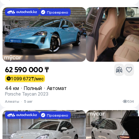
Проверено
62 590 000 ₸
1 099 672
₸/мес
44 км
·
Полный
·
Автомат
Porsche Taycan 2023
Алматы
·
5 авг
534
Проверено