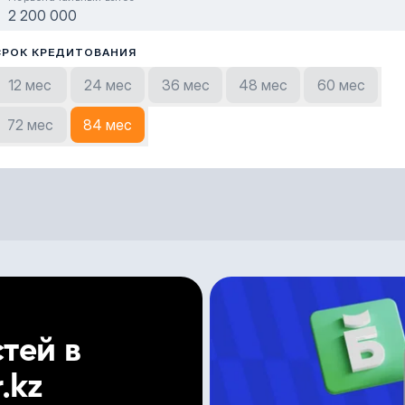
СРОК КРЕДИТОВАНИЯ
12 мес
24 мес
36 мес
48 мес
60 мес
72 мес
84 мес
тей в
.kz