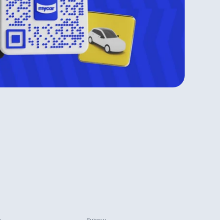
k
Subaru