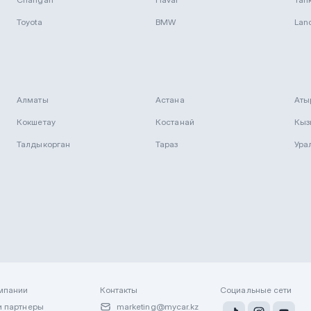
Toyota
BMW
Lan
Алматы
Астана
Аты
Кокшетау
Костанай
Кыз
Талдыкорган
Тараз
Ура
мпании
Контакты
Социальные сети
 партнеры
marketing@mycar.kz