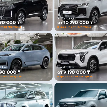
go 4
Chery Tiggo 7
290 000 ₸
от 10 290 000 ₸
т 132 782 ₸/мес
В кредит от 111 174 ₸/мес
UNI-K
Haval Jolion
590 000 ₸
от 9 190 000 ₸
т 168 435 ₸/мес
В кредит от 99 289 ₸/мес