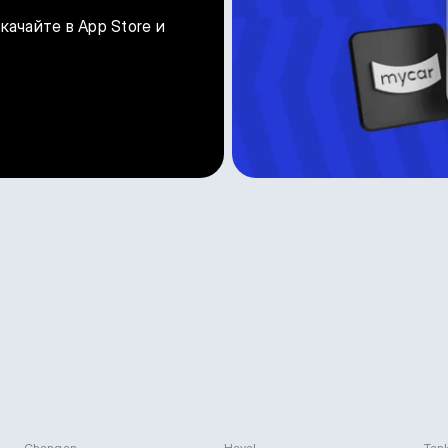
ачайте в App Store и
Changan
Haval
Tan