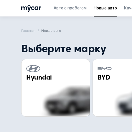
Авто с пробегом
Новые авто
Кач
Главная
Новые aвто
Выберите марку
Hyundai
BYD