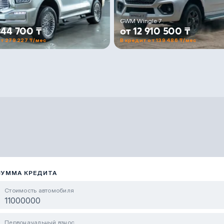
GWM Wingle 7
844 700 ₸
от 12 910 500 ₸
т 279 227 ₸/мес
В кредит от 139 486 ₸/мес
СУММА КРЕДИТА
Стоимость автомобиля
Первоначальный взнос