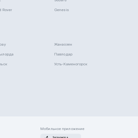
d Rover
Genesis
рау
Жанаозен
ылорда
Павлодар
льск
Усть-Каменогорск
Мобильное приложение