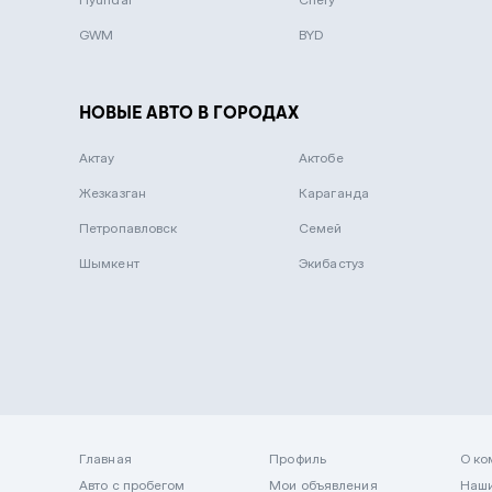
GWM
BYD
НОВЫЕ АВТО В ГОРОДАХ
Актау
Актобе
Жезказган
Караганда
Петропавловск
Семей
Шымкент
Экибастуз
Главная
Профиль
О ко
Авто с пробегом
Мои объявления
Наши