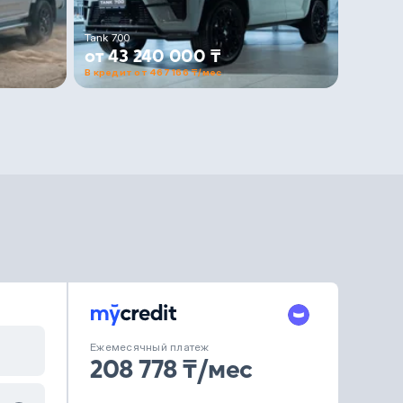
Tank 700
от 43 240 000 ₸
В кредит от 467 166 ₸/мес
Ежемесячный платеж
208 778 ₸/мес