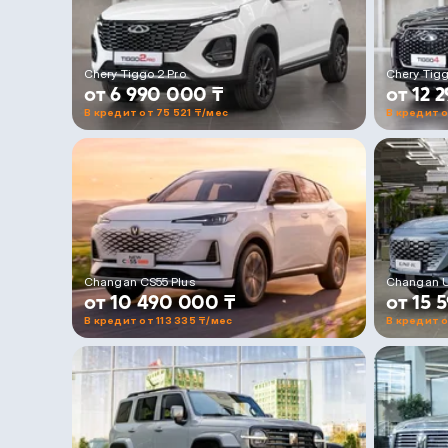
Chery Tiggo 2 Pro
Chery Tig
от 6 990 000 ₸
от 12 
В кредит от 75 521 ₸/мес
В кредит о
Changan CS55 Plus
Changan 
от 10 490 000 ₸
от 15 
В кредит от 113 335 ₸/мес
В кредит о