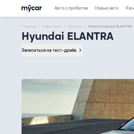
Авто с пробегом
Новые авто
Кач
Главная
Новые aвто
Hyundai
Купить Hyundai ELANTRA
Hyundai ELANTRA
Записаться на тест-драйв