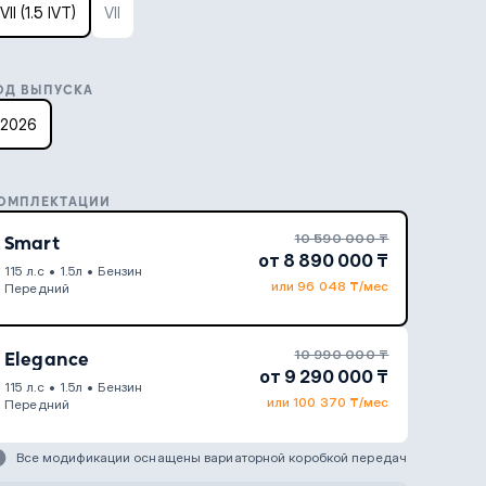
VII (1.5 IVT)
VII
ОД ВЫПУСКА
2026
ОМПЛЕКТАЦИИ
10 590 000 ₸
Smart
от 8 890 000 ₸
115 л.с
•
1.5л
•
Бензин
или 96 048 ₸/мес
Передний
10 990 000 ₸
Elegance
от 9 290 000 ₸
115 л.с
•
1.5л
•
Бензин
или 100 370 ₸/мес
Передний
Все модификации оснащены вариаторной коробкой передач