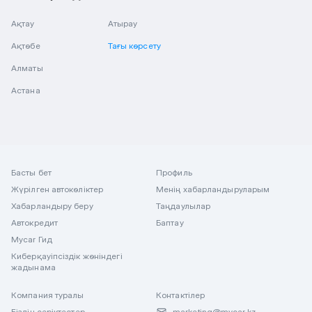
Ақтау
Атырау
Ақтөбе
Тағы көрсету
Алматы
Астана
Басты бет
Профиль
Жүрілген автокөліктер
Менің хабарландыруларым
Хабарландыру беру
Таңдаулылар
Автокредит
Баптау
Mycar Гид
Киберқауіпсіздік жөніндегі
жадынама
Компания туралы
Контактілер
Біздің серіктестер
marketing@mycar.kz