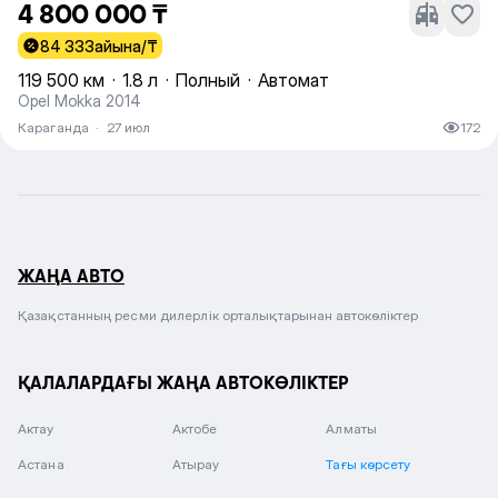
4 800 000 ₸
84 333
айына/₸
119 500 км
·
1.8 л
·
Полный
·
Автомат
Opel Mokka 2014
Караганда
·
27 июл
172
ЖАҢА АВТО
Қазақстанның ресми дилерлік орталықтарынан автокөліктер
ҚАЛАЛАРДАҒЫ ЖАҢА АВТОКӨЛІКТЕР
Актау
Актобе
Алматы
Астана
Атырау
Тағы көрсету