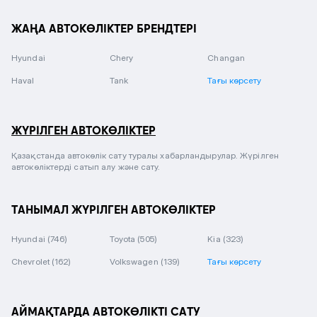
ЖАҢА АВТОКӨЛІКТЕР БРЕНДТЕРІ
Hyundai
Chery
Changan
Haval
Tank
Тағы көрсету
ЖҮРІЛГЕН АВТОКӨЛІКТЕР
Қазақстанда автокөлік сату туралы хабарландырулар. Жүрілген
автокөліктерді сатып алу және сату.
ТАНЫМАЛ ЖҮРІЛГЕН АВТОКӨЛІКТЕР
Hyundai
(746)
Toyota
(505)
Kia
(323)
Chevrolet
(162)
Volkswagen
(139)
Тағы көрсету
АЙМАҚТАРДА АВТОКӨЛІКТІ САТУ