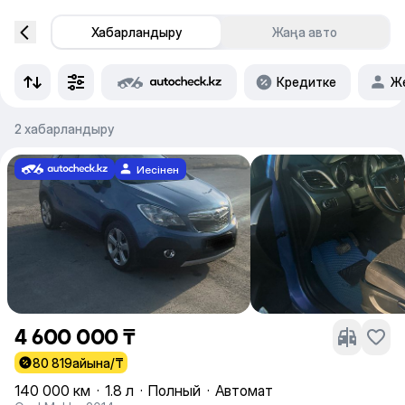
Хабарландыру
Жаңа авто
Кредитке
Же
2 хабарландыру
Иесінен
4 600 000 ₸
80 819
айына/₸
140 000 км
·
1.8 л
·
Полный
·
Автомат