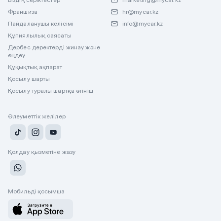
Франшиза
hr@mycar.kz
Пайдаланушы келісімі
info@mycar.kz
Құпиялылық саясаты
Дербес деректерді жинау және
өңдеу
Құқықтық ақпарат
Қосылу шарты
Қосылу туралы шартқа өтініш
Әлеуметтік желілер
Қолдау қызметіне жазу
Мобильді қосымша