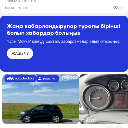
Opel Mokka 2014
Тараз
·
Вчера
709
Жаңа хабарландырулар туралы бірінші
болып хабардар болыңыз
"Opel Mokka" іздеуді сақтап, хабарламалар алып отырыңыз
ЖАЗЫЛУ
Иесінен