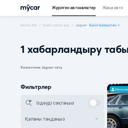
Жүрілген автокөліктер
Жаңа авто
Басты бет
Көлік сатып алу
Jaguar
Бүкіл Қазақстан
1 хабарландыру таб
Казахстане Jaguar сату
Фильтрлер
Иесіне
Іздеуді сақтаңыз
Қаланы таңдаңыз