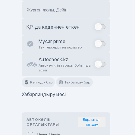
Жүрген жолы, Дейін
ҚР-да кеденнен өткен
Mycar prime
Тек тексерілген көліктер
Autocheck.kz
Автокөліктің тарихы бойынша
есеп
Кепілдік бар
Техбайқау бар
Хабарландыру иесі
АВТОКӨЛІК
Барлығын
ОРТАЛЫҚТАРЫ
таңдау
Mycar Almaty