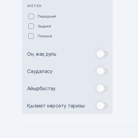
Розовый
ЖЕТЕК
Красный
Передний
Пурпурный
Задний
Коричневый
Полный
Голубой
Синий
Оң жақ руль
Фиолетовый
Зеленый
Саудаласу
Желтый
Айырбастау
Бежевый
Бордовый
Қызмет көрсету тарихы
Комбинированный
Бронзовый
Темно-синий