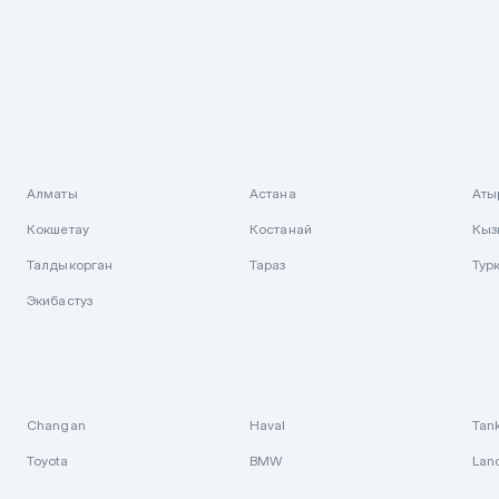
Алматы
Астана
Аты
Кокшетау
Костанай
Кыз
Талдыкорган
Тараз
Тур
Экибастуз
Changan
Haval
Tan
Toyota
BMW
Lan