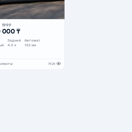
J
1999
0 000 ₸
Задний
Автомат
ый
4.0 л
132 км
 Алматы
7528