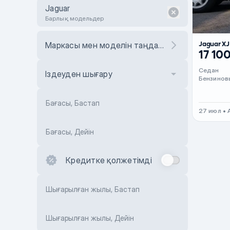
Jaguar
Барлық модельдер
Jaguar X
Маркасы мен моделін таңдаңыз
17 10
Седан
Іздеуден шығару
Бензинов
Бағасы, Бастап
27 июл •
Бағасы, Дейін
Кредитке қолжетімді
Шығарылған жылы, Бастап
Шығарылған жылы, Дейін