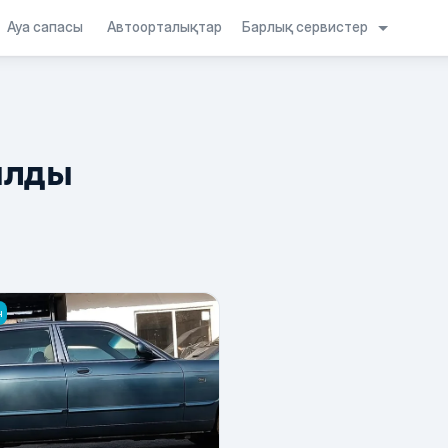
Барлық сервистер
Ауа сапасы
Автоорталықтар
ылды
н