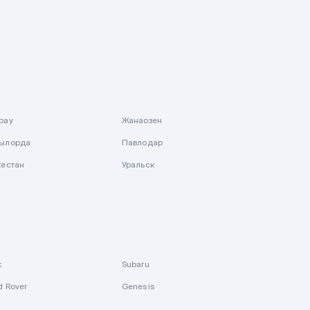
рау
Жанаозен
ылорда
Павлодар
кестан
Уральск
k
Subaru
d Rover
Genesis