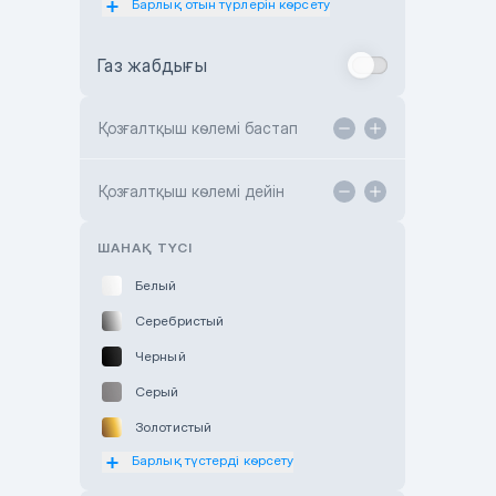
Барлық отын түрлерін көрсету
Toyota Almaty
Газ жабдығы
Toyota Astana
Toyota Kokshetau
Қозғалтқыш көлемі бастап
TANK Motors Karaganda
Hyundai ShymCity
Қозғалтқыш көлемі дейін
Toyota Shygys
ШАНАҚ ТҮСІ
Белый
Серебристый
Черный
Серый
Золотистый
Барлық түстерді көрсету
Оранжевый