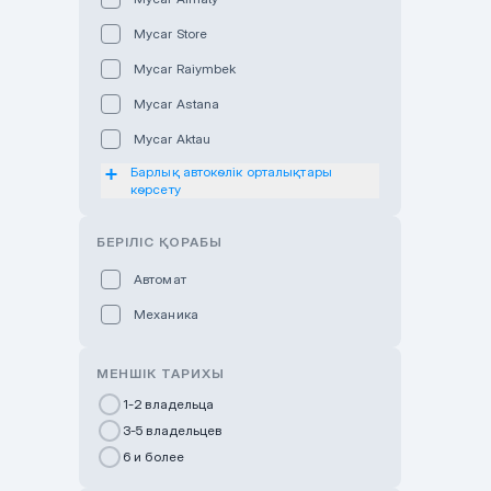
Mycar Store
Mycar Raiymbek
Mycar Astana
Mycar Aktau
Барлық автокөлік орталықтары
Mycar Uralsk
көрсету
Haval & Tank Kyzylorda
БЕРІЛІС ҚОРАБЫ
Haval & Tank Pavlodar
Bavaria Almaty
Автомат
Mycar Shymkent
Механика
Bavaria Astana
МЕНШІК ТАРИХЫ
GWM Nurly Zhol
1-2 владельца
Chery Astana
3-5 владельцев
Changan Auto Nurly Zhol
6 и более
Haval Atyrau