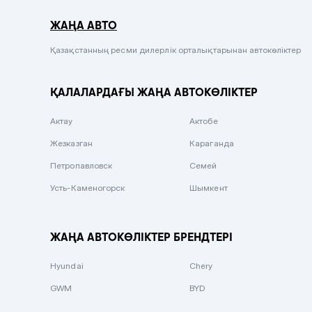
Серый металлик
ЖАҢА АВТО
Сиреневый металлик
Черный металлик
Қазақстанның ресми дилерлік орталықтарынан автокөліктер
Стальной
ҚАЛАЛАРДАҒЫ ЖАҢА АВТОКӨЛІКТЕР
Вишневый
Серебристый металлик
Актау
Актобе
Темно-коричневый
Жезказган
Караганда
Бело-Дымчатый
Петропавловск
Семей
Светло-зелёный металлик
Усть-Каменогорск
Шымкент
Бирюзовый
Темно-синий металлик
ЖАҢА АВТОКӨЛІКТЕР БРЕНДТЕРІ
Зеленый металлик
Hyundai
Chery
Комбинированный
GWM
BYD