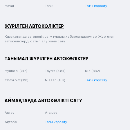
Haval
Tank
Тағы көрсету
ЖҮРІЛГЕН АВТОКӨЛІКТЕР
Қазақстанда автокөлік сату туралы хабарландырулар. Жүрілген
автокөліктерді сатып алу және сату.
ТАНЫМАЛ ЖҮРІЛГЕН АВТОКӨЛІКТЕР
Hyundai
(748)
Toyota
(484)
Kia
(332)
Chevrolet
(161)
Nissan
(137)
Тағы көрсету
АЙМАҚТАРДА АВТОКӨЛІКТІ САТУ
Ақтау
Атырау
Ақтөбе
Тағы көрсету