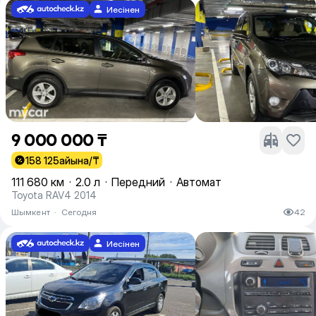
Иесінен
9 000 000 ₸
158 125
айына/₸
111 680 км
·
2.0 л
·
Передний
·
Автомат
Toyota RAV4 2014
Шымкент
·
Сегодня
42
Иесінен