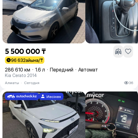
5 500 000 ₸
96 632
айына/₸
286 610 км
·
1.6 л
·
Передний
·
Автомат
Kia Cerato 2014
Алматы
·
Сегодня
36
Иесінен