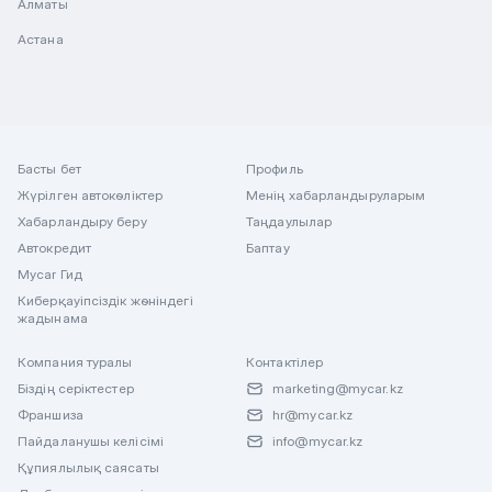
Алматы
Астана
Басты бет
Профиль
Жүрілген автокөліктер
Менің хабарландыруларым
Хабарландыру беру
Таңдаулылар
Автокредит
Баптау
Mycar Гид
Киберқауіпсіздік жөніндегі
жадынама
Компания туралы
Контактілер
Біздің серіктестер
marketing@mycar.kz
Франшиза
hr@mycar.kz
Пайдаланушы келісімі
info@mycar.kz
Құпиялылық саясаты