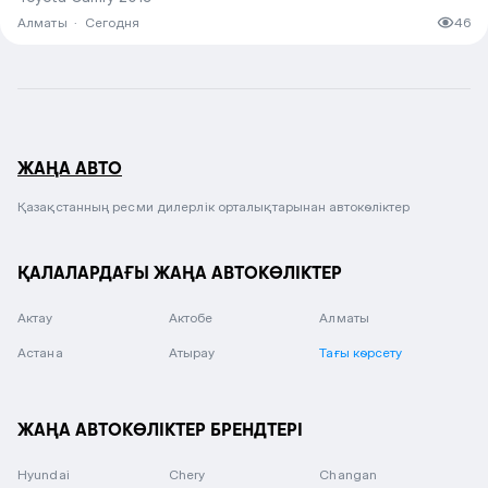
Алматы
·
Сегодня
46
ЖАҢА АВТО
Қазақстанның ресми дилерлік орталықтарынан автокөліктер
ҚАЛАЛАРДАҒЫ ЖАҢА АВТОКӨЛІКТЕР
Актау
Актобе
Алматы
Астана
Атырау
Тағы көрсету
ЖАҢА АВТОКӨЛІКТЕР БРЕНДТЕРІ
Hyundai
Chery
Changan