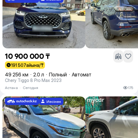
10 900 000 ₸
191 507
айына/₸
49 256 км
·
2.0 л
·
Полный
·
Автомат
Chery Tiggo 8 Pro Max 2023
Астана
·
Сегодня
175
Иесінен