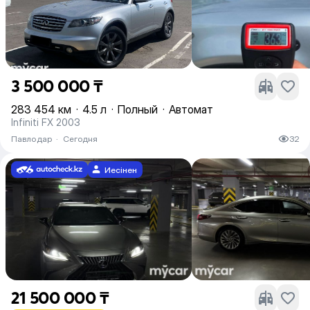
3 500 000 ₸
283 454 км
·
4.5 л
·
Полный
·
Автомат
Infiniti FX 2003
Павлодар
·
Сегодня
32
Иесінен
21 500 000 ₸