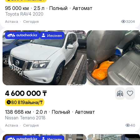
95 000 км
·
2.5 л
·
Полный
·
Автомат
Toyota RAV4 2020
Астана
·
Сегодня
3204
Иесінен
4 600 000 ₸
80 819
айына/₸
138 668 км
·
2.0 л
·
Полный
·
Автомат
Nissan Terrano 2018
Астана
·
Сегодня
40
Иесінен