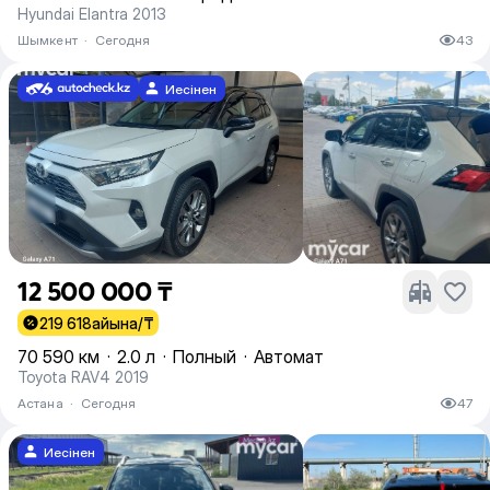
Hyundai Elantra 2013
Шымкент
·
Сегодня
43
Иесінен
12 500 000 ₸
219 618
айына/₸
70 590 км
·
2.0 л
·
Полный
·
Автомат
Toyota RAV4 2019
Астана
·
Сегодня
47
Иесінен