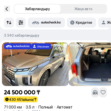
Хабарландыру
Жаңа авто
Кредитке
Же
3 340 хабарландыру
Иесінен
24 500 000 ₸
430 451
айына/₸
71 000 км
·
3.5 л
·
Полный
·
Автомат