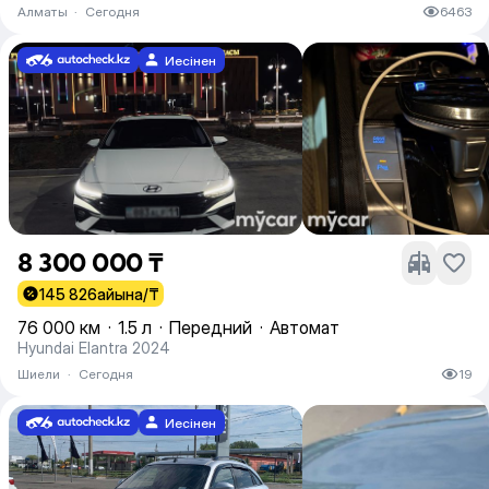
Алматы
·
Сегодня
6463
Иесінен
8 300 000 ₸
145 826
айына/₸
76 000 км
·
1.5 л
·
Передний
·
Автомат
Hyundai Elantra 2024
Шиели
·
Сегодня
19
Иесінен