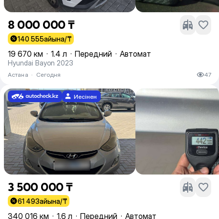
8 000 000 ₸
140 555
айына/₸
19 670 км
·
1.4 л
·
Передний
·
Автомат
Hyundai Bayon 2023
Астана
·
Сегодня
47
Иесінен
3 500 000 ₸
61 493
айына/₸
340 016 км
·
1.6 л
·
Передний
·
Автомат