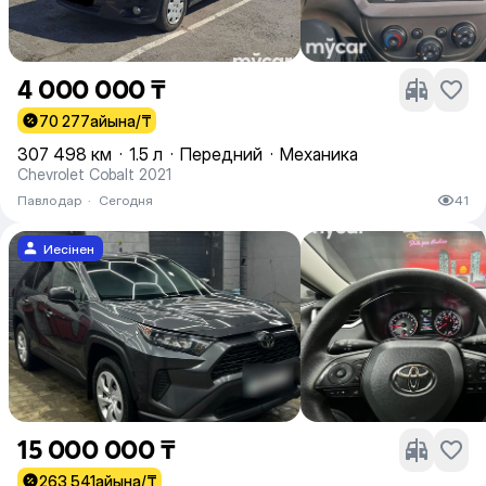
4 000 000 ₸
70 277
айына/₸
307 498 км
·
1.5 л
·
Передний
·
Механика
Chevrolet Cobalt 2021
Павлодар
·
Сегодня
41
Иесінен
15 000 000 ₸
263 541
айына/₸