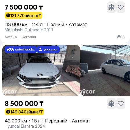
7 500 000 ₸
131 770
айына/₸
113 000 км
·
2.4 л
·
Полный
·
Автомат
Mitsubishi Outlander 2013
Астана
·
Сегодня
22
Иесінен
8 500 000 ₸
149 340
айына/₸
42 000 км
·
1.5 л
·
Передний
·
Автомат
Hyundai Elantra 2024