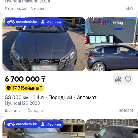
Hyundai Palisade 2024
Кызылорда
·
Сегодня
3
Иесінен
6 700 000 ₸
117 715
айына/₸
33 000 км
·
1.4 л
·
Передний
·
Автомат
Hyundai i20 2023
Шахтинск
·
Сегодня
19901
Иесінен