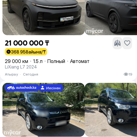
21 000 000 ₸
368 958
айына/₸
29 000 км
·
1.5 л
·
Полный
·
Автомат
LiXiang L7 2024
Атырау
·
Сегодня
19
Иесінен