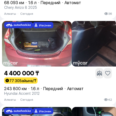
68 093 км
·
1.6 л
·
Передний
·
Автомат
Chery Arrizo 8 2025
Алматы
·
Сегодня
36
Иесінен
4 400 000 ₸
77 305
айына/₸
243 800 км
·
1.6 л
·
Передний
·
Автомат
Hyundai Accent 2012
Алматы
·
Сегодня
42
Иесінен