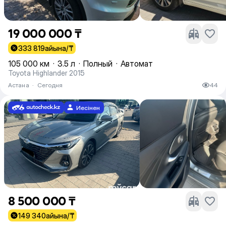
19 000 000 ₸
333 819
айына/₸
105 000 км
·
3.5 л
·
Полный
·
Автомат
Toyota Highlander 2015
Астана
·
Сегодня
44
Иесінен
8 500 000 ₸
149 340
айына/₸