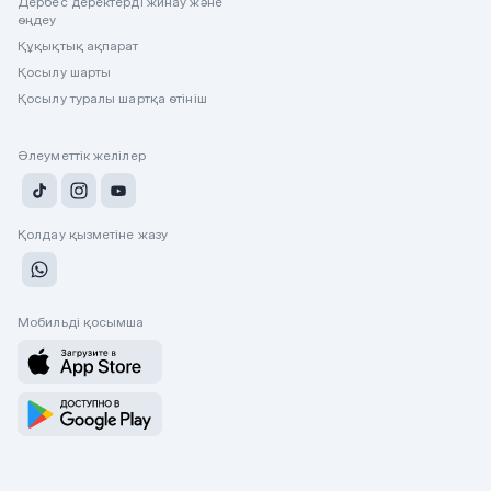
Дербес деректерді жинау және
өңдеу
Құқықтық ақпарат
Қосылу шарты
Қосылу туралы шартқа өтініш
Әлеуметтік желілер
Қолдау қызметіне жазу
Мобильді қосымша