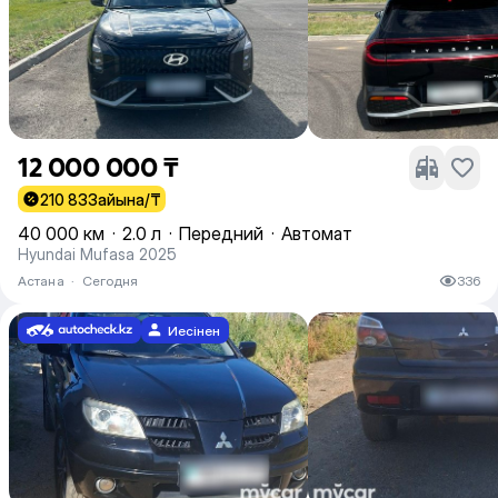
12 000 000 ₸
210 833
айына/₸
40 000 км
·
2.0 л
·
Передний
·
Автомат
Hyundai Mufasa 2025
Астана
·
Сегодня
336
Иесінен