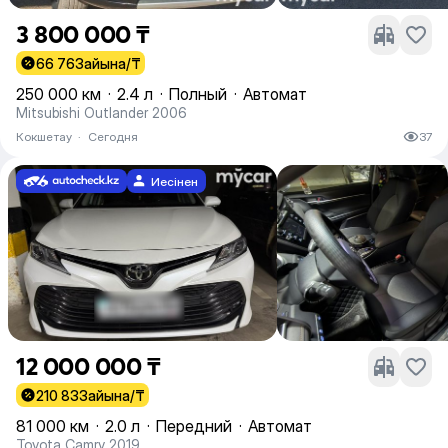
3 800 000 ₸
66 763
айына/₸
250 000 км
·
2.4 л
·
Полный
·
Автомат
Mitsubishi Outlander 2006
Кокшетау
·
Сегодня
37
Иесінен
12 000 000 ₸
210 833
айына/₸
81 000 км
·
2.0 л
·
Передний
·
Автомат
Toyota Camry 2019