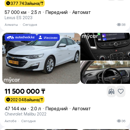
377 743
айына/₸
57 000 км
·
2.5 л
·
Передний
·
Автомат
Lexus ES 2023
Алматы
·
Сегодня
38
Иесінен
11 500 000 ₸
202 048
айына/₸
47 144 км
·
2.0 л
·
Передний
·
Автомат
Chevrolet Malibu 2022
Актобе
·
Сегодня
36