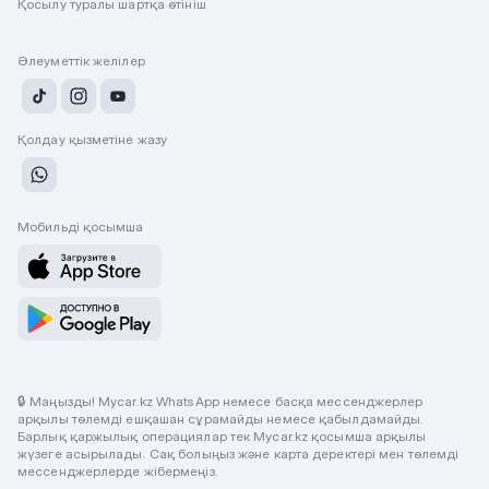
Қосылу туралы шартқа өтініш
Әлеуметтік желілер
Қолдау қызметіне жазу
Мобильді қосымша
🔒 Маңызды! Mycar.kz WhatsApp немесе басқа мессенджерлер
арқылы төлемді ешқашан сұрамайды немесе қабылдамайды.
Барлық қаржылық операциялар тек Mycar.kz қосымша арқылы
жүзеге асырылады. Сақ болыңыз және карта деректері мен төлемді
мессенджерлерде жібермеңіз.