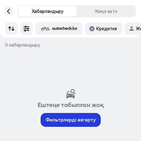
Хабарландыру
Жаңа авто
Кредитке
Же
0 хабарландыру
Ештеңе табылған жоқ
Фильтрлерді өзгерту