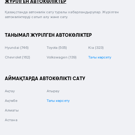
ЖҮРІЛГЕН АВТОКӨЛІКТЕР
Қазақстанда автокөлік сату туралы хабарландырулар. Жүрілген
автокөліктерді сатып алу және сату.
ТАНЫМАЛ ЖҮРІЛГЕН АВТОКӨЛІКТЕР
Hyundai
(746)
Toyota
(505)
Kia
(323)
Chevrolet
(162)
Volkswagen
(139)
Тағы көрсету
АЙМАҚТАРДА АВТОКӨЛІКТІ САТУ
Ақтау
Атырау
Ақтөбе
Тағы көрсету
Алматы
Астана