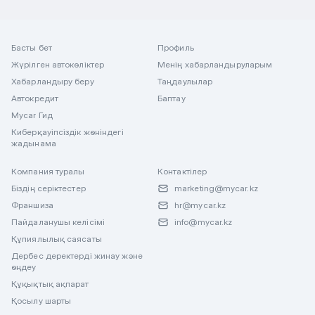
Басты бет
Профиль
Жүрілген автокөліктер
Менің хабарландыруларым
Хабарландыру беру
Таңдаулылар
Автокредит
Баптау
Mycar Гид
Киберқауіпсіздік жөніндегі
жадынама
Компания туралы
Контактілер
Біздің серіктестер
marketing@mycar.kz
Франшиза
hr@mycar.kz
Пайдаланушы келісімі
info@mycar.kz
Құпиялылық саясаты
Дербес деректерді жинау және
өңдеу
Құқықтық ақпарат
Қосылу шарты