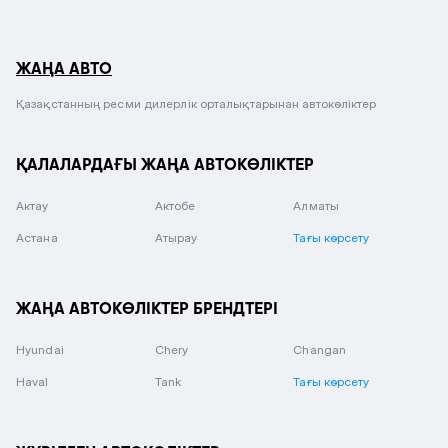
ЖАҢА АВТО
Қазақстанның ресми дилерлік орталықтарынан автокөліктер
ҚАЛАЛАРДАҒЫ ЖАҢА АВТОКӨЛІКТЕР
Актау
Актобе
Алматы
Астана
Атырау
Тағы көрсету
ЖАҢА АВТОКӨЛІКТЕР БРЕНДТЕРІ
Hyundai
Chery
Changan
Haval
Tank
Тағы көрсету