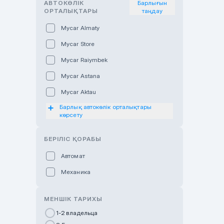
АВТОКӨЛІК
Барлығын
ОРТАЛЫҚТАРЫ
таңдау
Mycar Almaty
Mycar Store
Mycar Raiymbek
Mycar Astana
Mycar Aktau
Барлық автокөлік орталықтары
Mycar Uralsk
көрсету
Haval & Tank Kyzylorda
БЕРІЛІС ҚОРАБЫ
Haval & Tank Pavlodar
Bavaria Almaty
Автомат
Mycar Shymkent
Механика
Bavaria Astana
МЕНШІК ТАРИХЫ
GWM Nurly Zhol
1-2 владельца
Chery Astana