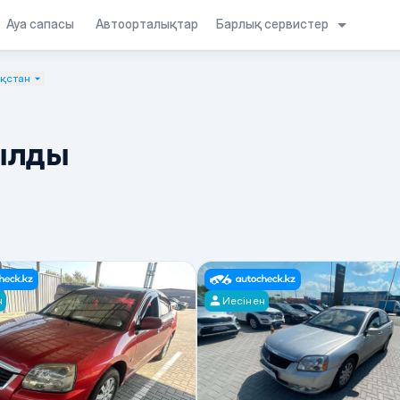
Барлық сервистер
Ауа сапасы
Автоорталықтар
ақстан
ылды
н
Иесінен