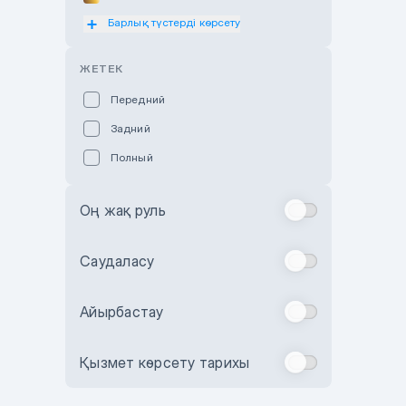
Барлық түстерді көрсету
Оранжевый
Розовый
ЖЕТЕК
Красный
Передний
Пурпурный
Задний
Коричневый
Полный
Голубой
Синий
Оң жақ руль
Фиолетовый
Зеленый
Саудаласу
Желтый
Айырбастау
Бежевый
Бордовый
Қызмет көрсету тарихы
Комбинированный
Бронзовый