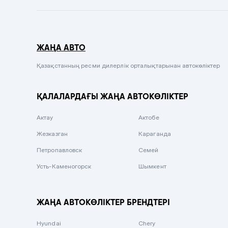
Темно-синий
Серый металлик
ЖАҢА АВТО
Сиреневый металлик
Черный металлик
Қазақстанның ресми дилерлік орталықтарынан автокөліктер
Стальной
ҚАЛАЛАРДАҒЫ ЖАҢА АВТОКӨЛІКТЕР
Вишневый
Серебристый металлик
Актау
Актобе
Темно-коричневый
Жезказган
Караганда
Бело-Дымчатый
Петропавловск
Семей
Светло-зелёный металлик
Усть-Каменогорск
Шымкент
Бирюзовый
Темно-синий металлик
ЖАҢА АВТОКӨЛІКТЕР БРЕНДТЕРІ
Зеленый металлик
Hyundai
Chery
Комбинированный