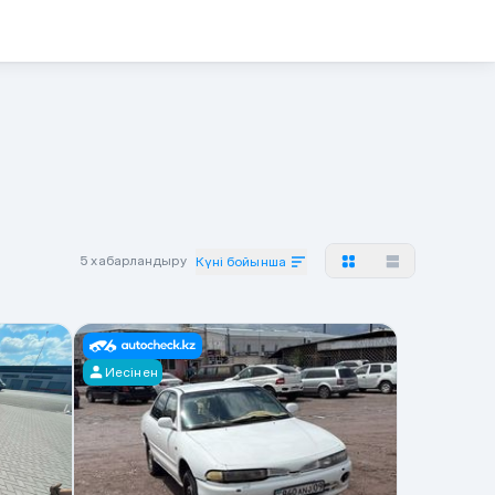
5 хабарландыру
Күні бойынша
Иесінен