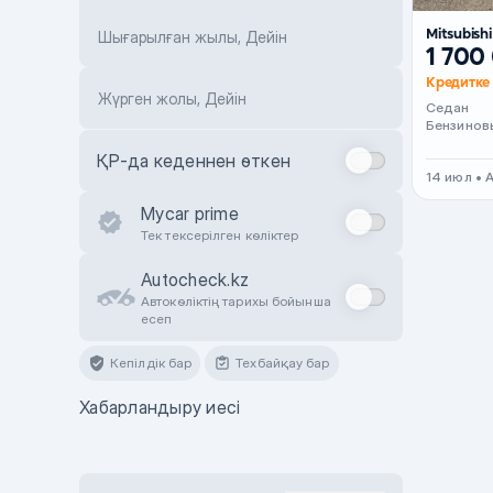
Mitsubish
Шығарылған жылы, Дейін
1 700
Кредитке 
Жүрген жолы, Дейін
Седан
Бензинов
ҚР-да кеденнен өткен
14 июл • 
Mycar prime
Тек тексерілген көліктер
Autocheck.kz
Автокөліктің тарихы бойынша
есеп
Кепілдік бар
Техбайқау бар
Хабарландыру иесі