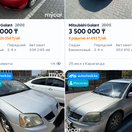
i Galant
2008
Mitsubishi Galant
2008
 000 ₸
3 500 000 ₸
26 354 ₸/ай
Кредитке 61 493 ₸/ай
Передний
Автомат
Седан
Передний
Автома
ый
2.4 л
336 245 км
Бензиновый
2.4 л
353 812 
 Алматы
25 июл • Караганда
174
н
Иесінен