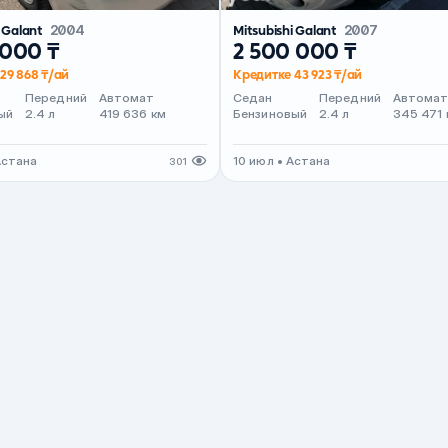
i Galant
2004
Mitsubishi Galant
2007
 000 ₸
2 500 000 ₸
29 868 ₸/ай
Кредитке 43 923 ₸/ай
Передний
Автомат
Седан
Передний
Автома
ый
2.4 л
419 636 км
Бензиновый
2.4 л
345 471 
Астана
10 июл • Астана
301