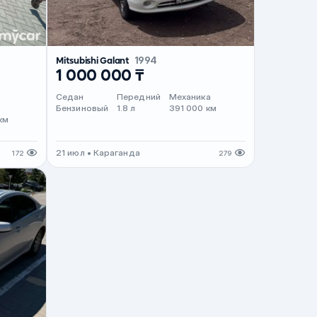
Mitsubishi Galant
1994
1 000 000 ₸
Седан
Передний
Механика
т
Бензиновый
1.8 л
391 000 км
км
21 июл • Караганда
172
279