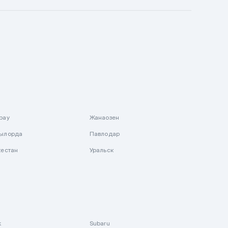
рау
Жанаозен
ылорда
Павлодар
кестан
Уральск
k
Subaru