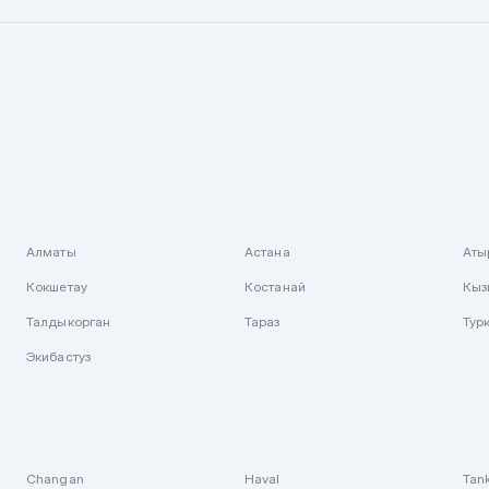
Алматы
Астана
Аты
Кокшетау
Костанай
Кыз
Талдыкорган
Тараз
Тур
Экибастуз
Changan
Haval
Tan