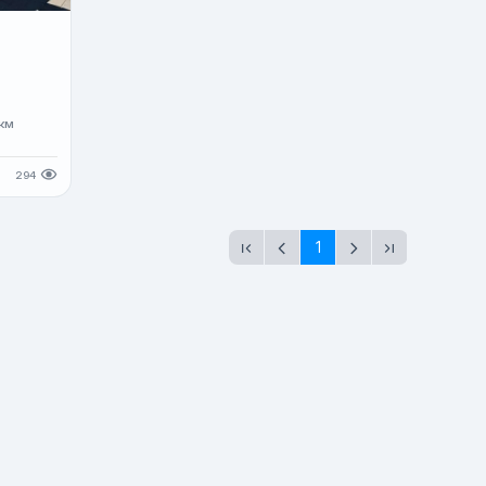
т
км
294
1