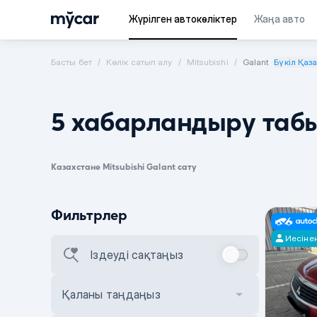
Жүрілген автокөліктер
Жаңа авто
Басты бет
Көлік сатып алу
Mitsubishi
Galant
Бүкіл Қаз
5 хабарландыру таб
Казахстане Mitsubishi Galant сату
Фильтрлер
Иесіне
Іздеуді сақтаңыз
Қаланы таңдаңыз