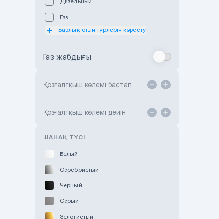
Дизельный
Subaru Astana
Газ
Subaru Motor Almaty
Барлық отын түрлерін көрсету
Toyota Almaty
Газ жабдығы
Toyota Astana
Toyota Kokshetau
Қозғалтқыш көлемі бастап
TANK Motors Karaganda
Hyundai ShymCity
Қозғалтқыш көлемі дейін
Toyota Shygys
ШАНАҚ ТҮСІ
Белый
Серебристый
Черный
Серый
Золотистый