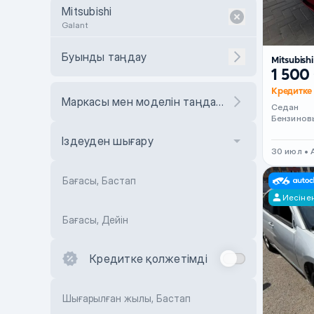
Mitsubishi
Galant
Буынды таңдау
Mitsubish
1 500
Кредитке 
Маркасы мен моделін таңдаңыз
Седан
Бензинов
Іздеуден шығару
30 июл •
Бағасы, Бастап
Иесіне
Бағасы, Дейін
Кредитке қолжетімді
Шығарылған жылы, Бастап