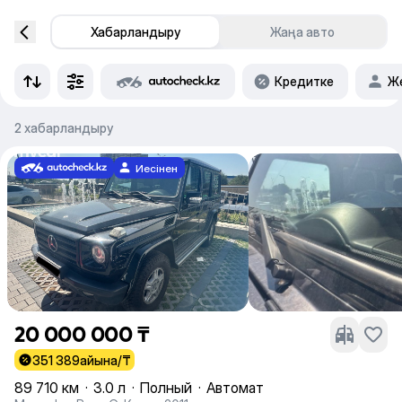
Хабарландыру
Жаңа авто
Кредитке
Же
2 хабарландыру
Иесінен
20 000 000 ₸
351 389
айына/₸
89 710 км
·
3.0 л
·
Полный
·
Автомат