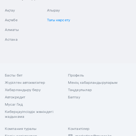
Ақтау
Атырау
Ақтөбе
Тағы көрсету
Алматы
Астана
Басты бет
Профиль
Жүрілген автокөліктер
Менің хабарландыруларым
Хабарландыру беру
Таңдаулылар
Автокредит
Баптау
Mycar Гид
Киберқауіпсіздік жөніндегі
жадынама
Компания туралы
Контактілер
Біздің серіктестер
marketing@mycar.kz