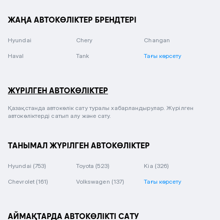
ЖАҢА АВТОКӨЛІКТЕР БРЕНДТЕРІ
Hyundai
Chery
Changan
Haval
Tank
Тағы көрсету
ЖҮРІЛГЕН АВТОКӨЛІКТЕР
Қазақстанда автокөлік сату туралы хабарландырулар. Жүрілген
автокөліктерді сатып алу және сату.
ТАНЫМАЛ ЖҮРІЛГЕН АВТОКӨЛІКТЕР
Hyundai
(753)
Toyota
(523)
Kia
(326)
Chevrolet
(161)
Volkswagen
(137)
Тағы көрсету
АЙМАҚТАРДА АВТОКӨЛІКТІ САТУ