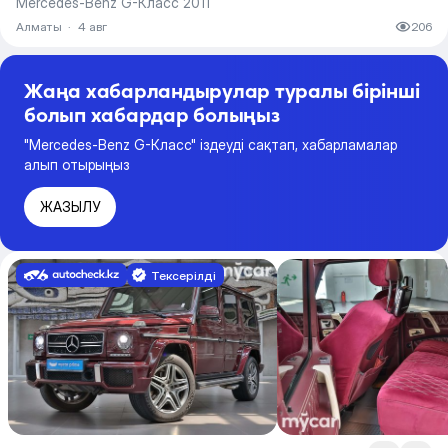
Mercedes-Benz G-Класс 2011
Алматы
·
4 авг
206
Жаңа хабарландырулар туралы бірінші
болып хабардар болыңыз
"Mercedes-Benz G-Класс" іздеуді сақтап, хабарламалар
алып отырыңыз
ЖАЗЫЛУ
Тексерілді