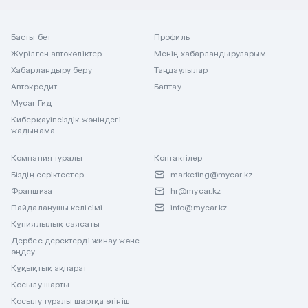
Басты бет
Профиль
Жүрілген автокөліктер
Менің хабарландыруларым
Хабарландыру беру
Таңдаулылар
Автокредит
Баптау
Mycar Гид
Киберқауіпсіздік жөніндегі
жадынама
Компания туралы
Контактілер
Біздің серіктестер
marketing@mycar.kz
Франшиза
hr@mycar.kz
Пайдаланушы келісімі
info@mycar.kz
Құпиялылық саясаты
Дербес деректерді жинау және
өңдеу
Құқықтық ақпарат
Қосылу шарты
Қосылу туралы шартқа өтініш