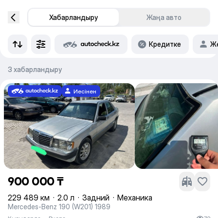
Хабарландыру
Жаңа авто
Кредитке
Же
3 хабарландыру
Иесінен
900 000 ₸
229 489 км
·
2.0 л
·
Задний
·
Механика
Mercedes-Benz 190 (W201) 1989