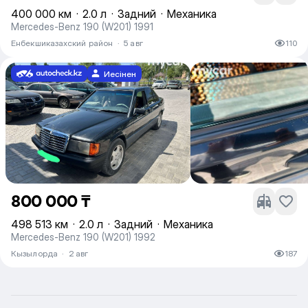
400 000 км
·
2.0 л
·
Задний
·
Механика
Mercedes-Benz 190 (W201) 1991
Енбекшиказахский район
·
5 авг
110
Иесінен
800 000 ₸
498 513 км
·
2.0 л
·
Задний
·
Механика
Mercedes-Benz 190 (W201) 1992
Кызылорда
·
2 авг
187