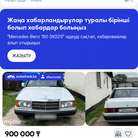
Кызылорда
·
Вчера
72
Жаңа хабарландырулар туралы бірінші
болып хабардар болыңыз
"Mercedes-Benz 190 (W201)" іздеуді сақтап, хабарламалар
алып отырыңыз
ЖАЗЫЛУ
Иесінен
900 000 ₸