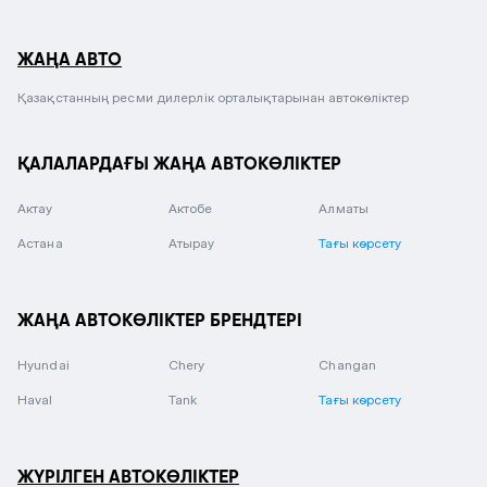
ЖАҢА АВТО
Қазақстанның ресми дилерлік орталықтарынан автокөліктер
ҚАЛАЛАРДАҒЫ ЖАҢА АВТОКӨЛІКТЕР
Актау
Актобе
Алматы
Астана
Атырау
Тағы көрсету
ЖАҢА АВТОКӨЛІКТЕР БРЕНДТЕРІ
Hyundai
Chery
Changan
Haval
Tank
Тағы көрсету
ЖҮРІЛГЕН АВТОКӨЛІКТЕР