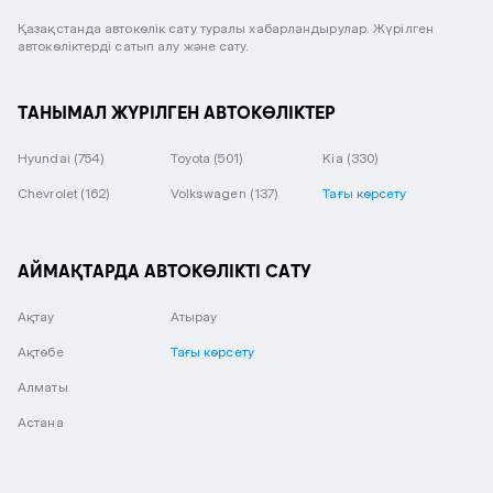
Қазақстанда автокөлік сату туралы хабарландырулар. Жүрілген
автокөліктерді сатып алу және сату.
ТАНЫМАЛ ЖҮРІЛГЕН АВТОКӨЛІКТЕР
Hyundai
(754)
Toyota
(501)
Kia
(330)
Chevrolet
(162)
Volkswagen
(137)
Тағы көрсету
АЙМАҚТАРДА АВТОКӨЛІКТІ САТУ
Ақтау
Атырау
Ақтөбе
Тағы көрсету
Алматы
Астана