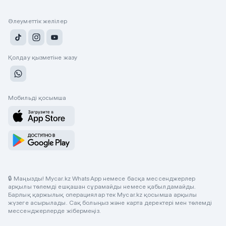
Әлеуметтік желілер
Қолдау қызметіне жазу
Мобильді қосымша
🔒 Маңызды! Mycar.kz WhatsApp немесе басқа мессенджерлер
арқылы төлемді ешқашан сұрамайды немесе қабылдамайды.
Барлық қаржылық операциялар тек Mycar.kz қосымша арқылы
жүзеге асырылады. Сақ болыңыз және карта деректері мен төлемді
мессенджерлерде жібермеңіз.