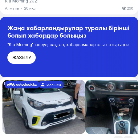
Kia Morning 2021
Алматы
·
28 июл
260
Жаңа хабарландырулар туралы бірінші
болып хабардар болыңыз
"Kia Morning" іздеуді сақтап, хабарламалар алып отырыңыз
ЖАЗЫЛУ
Иесінен