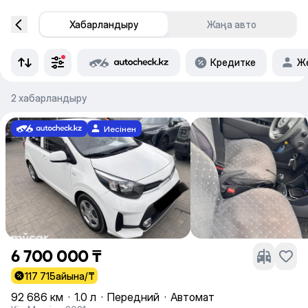
Хабарландыру
Жаңа авто
Кредитке
Же
2 хабарландыру
Иесінен
6 700 000 ₸
117 715
айына/₸
92 686 км
·
1.0 л
·
Передний
·
Автомат