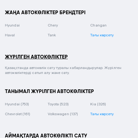
ЖАҢА АВТОКӨЛІКТЕР БРЕНДТЕРІ
Hyundai
Chery
Changan
Haval
Tank
Тағы көрсету
ЖҮРІЛГЕН АВТОКӨЛІКТЕР
Қазақстанда автокөлік сату туралы хабарландырулар. Жүрілген
автокөліктерді сатып алу және сату.
ТАНЫМАЛ ЖҮРІЛГЕН АВТОКӨЛІКТЕР
Hyundai
(753)
Toyota
(523)
Kia
(326)
Chevrolet
(161)
Volkswagen
(137)
Тағы көрсету
АЙМАҚТАРДА АВТОКӨЛІКТІ САТУ