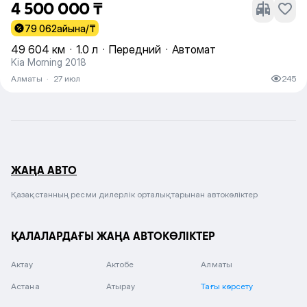
4 500 000 ₸
79 062
айына/₸
49 604 км
·
1.0 л
·
Передний
·
Автомат
Kia Morning 2018
Алматы
·
27 июл
245
ЖАҢА АВТО
Қазақстанның ресми дилерлік орталықтарынан автокөліктер
ҚАЛАЛАРДАҒЫ ЖАҢА АВТОКӨЛІКТЕР
Актау
Актобе
Алматы
Астана
Атырау
Тағы көрсету