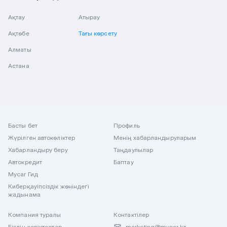
Ақтау
Атырау
Ақтөбе
Тағы көрсету
Алматы
Астана
Басты бет
Профиль
Жүрілген автокөліктер
Менің хабарландыруларым
Хабарландыру беру
Таңдаулылар
Автокредит
Баптау
Mycar Гид
Киберқауіпсіздік жөніндегі
жадынама
Компания туралы
Контактілер
Біздің серіктестер
marketing@mycar.kz