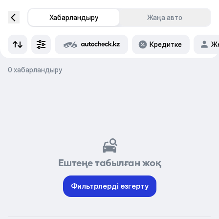
Хабарландыру
Жаңа авто
Кредитке
Же
0 хабарландыру
Ештеңе табылған жоқ
Фильтрлерді өзгерту