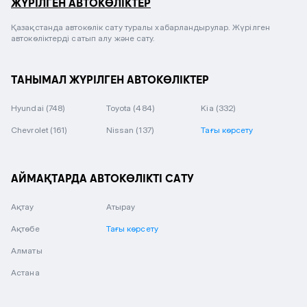
ЖҮРІЛГЕН АВТОКӨЛІКТЕР
Қазақстанда автокөлік сату туралы хабарландырулар. Жүрілген
автокөліктерді сатып алу және сату.
ТАНЫМАЛ ЖҮРІЛГЕН АВТОКӨЛІКТЕР
Hyundai
(748)
Toyota
(484)
Kia
(332)
Chevrolet
(161)
Nissan
(137)
Тағы көрсету
АЙМАҚТАРДА АВТОКӨЛІКТІ САТУ
Ақтау
Атырау
Ақтөбе
Тағы көрсету
Алматы
Астана