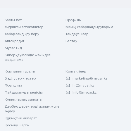
Басты бет
Профиль
Жүрілген автокөліктер
Менің хабарландыруларым
Хабарландыру беру
Таңдаулылар
Автокредит
Баптау
Mycar Гид
Киберқауіпсіздік жөніндегі
жадынама
Компания туралы
Контактілер
Біздің серіктестер
marketing@mycar.kz
Франшиза
hr@mycar.kz
Пайдаланушы келісімі
info@mycar.kz
Құпиялылық саясаты
Дербес деректерді жинау және
өңдеу
Құқықтық ақпарат
Қосылу шарты