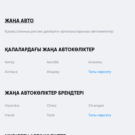
ЖАҢА АВТО
Қазақстанның ресми дилерлік орталықтарынан автокөліктер
ҚАЛАЛАРДАҒЫ ЖАҢА АВТОКӨЛІКТЕР
Актау
Актобе
Алматы
Астана
Атырау
Тағы көрсету
ЖАҢА АВТОКӨЛІКТЕР БРЕНДТЕРІ
Hyundai
Chery
Changan
Haval
Tank
Тағы көрсету