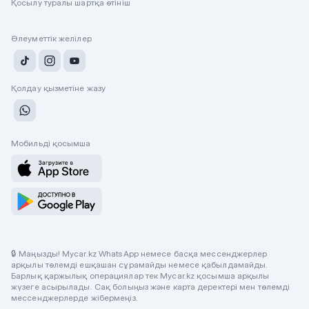
Қосылу туралы шартқа өтініш
Әлеуметтік желілер
Қолдау қызметіне жазу
Мобильді қосымша
🔒 Маңызды! Mycar.kz WhatsApp немесе басқа мессенджерлер
арқылы төлемді ешқашан сұрамайды немесе қабылдамайды.
Барлық қаржылық операциялар тек Mycar.kz қосымша арқылы
жүзеге асырылады. Сақ болыңыз және карта деректері мен төлемді
мессенджерлерде жібермеңіз.