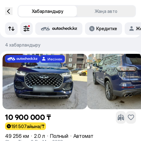
Хабарландыру
Жаңа авто
Кредитке
Же
4 хабарландыру
Иесінен
10 900 000 ₸
191 507
айына/₸
49 256 км
·
2.0 л
·
Полный
·
Автомат