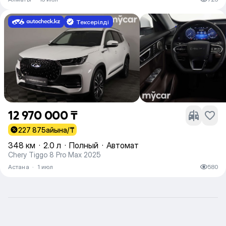
Тексерілді
12 970 000 ₸
227 875
айына/₸
348 км
·
2.0 л
·
Полный
·
Автомат
Chery Tiggo 8 Pro Max 2025
Астана
·
1 июл
580