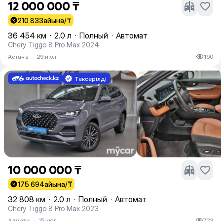
12 000 000 ₸
210 833
айына/₸
36 454 км
·
2.0 л
·
Полный
·
Автомат
Chery Tiggo 8 Pro Max 2024
Астана
·
29 июл
160
Тексерілді
10 000 000 ₸
175 694
айына/₸
32 808 км
·
2.0 л
·
Полный
·
Автомат
Chery Tiggo 8 Pro Max 2023
Алматы
·
15 июл
723