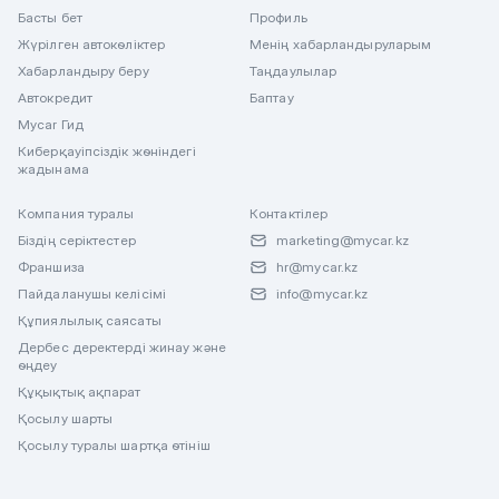
Басты бет
Профиль
Жүрілген автокөліктер
Менің хабарландыруларым
Хабарландыру беру
Таңдаулылар
Автокредит
Баптау
Mycar Гид
Киберқауіпсіздік жөніндегі
жадынама
Компания туралы
Контактілер
Біздің серіктестер
marketing@mycar.kz
Франшиза
hr@mycar.kz
Пайдаланушы келісімі
info@mycar.kz
Құпиялылық саясаты
Дербес деректерді жинау және
өңдеу
Құқықтық ақпарат
Қосылу шарты
Қосылу туралы шартқа өтініш