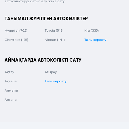
автокөліктерді сатып алу және сату.
ТАНЫМАЛ ЖҮРІЛГЕН АВТОКӨЛІКТЕР
Hyundai
(762)
Toyota
(513)
Kia
(335)
Chevrolet
(175)
Nissan
(141)
Тағы көрсету
АЙМАҚТАРДА АВТОКӨЛІКТІ САТУ
Ақтау
Атырау
Ақтөбе
Тағы көрсету
Алматы
Астана