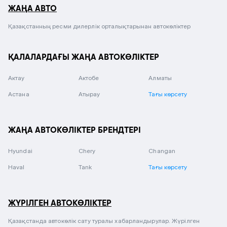
ЖАҢА АВТО
Қазақстанның ресми дилерлік орталықтарынан автокөліктер
ҚАЛАЛАРДАҒЫ ЖАҢА АВТОКӨЛІКТЕР
Актау
Актобе
Алматы
Астана
Атырау
Тағы көрсету
ЖАҢА АВТОКӨЛІКТЕР БРЕНДТЕРІ
Hyundai
Chery
Changan
Haval
Tank
Тағы көрсету
ЖҮРІЛГЕН АВТОКӨЛІКТЕР
Қазақстанда автокөлік сату туралы хабарландырулар. Жүрілген