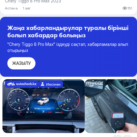
Chery Tiggo 8 Pro Max 2023
Астана
·
1 авг
151
Жаңа хабарландырулар туралы бірінші
болып хабардар болыңыз
"Chery Tiggo 8 Pro Max" іздеуді сақтап, хабарламалар алып
отырыңыз
ЖАЗЫЛУ
Иесінен