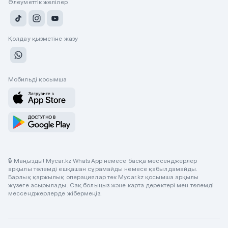
Әлеуметтік желілер
Қолдау қызметіне жазу
Мобильді қосымша
🔒 Маңызды! Mycar.kz WhatsApp немесе басқа мессенджерлер
арқылы төлемді ешқашан сұрамайды немесе қабылдамайды.
Барлық қаржылық операциялар тек Mycar.kz қосымша арқылы
жүзеге асырылады. Сақ болыңыз және карта деректері мен төлемді
мессенджерлерде жібермеңіз.