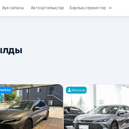
Барлық сервистер
Ауа сапасы
Автоорталықтар
ылды
Иесінен
н