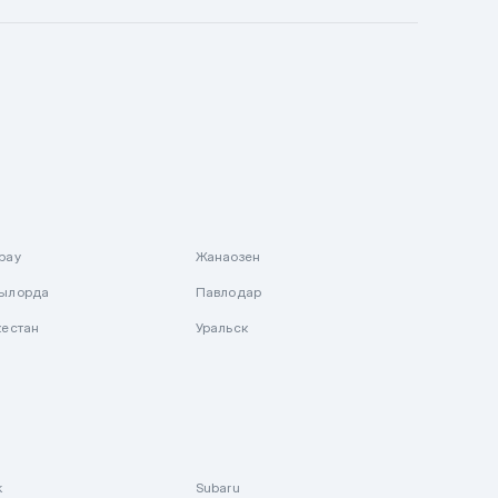
рау
Жанаозен
ылорда
Павлодар
кестан
Уральск
k
Subaru