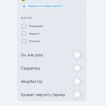
Барлық түстерді көрсету
Оранжевый
Розовый
ЖЕТЕК
Красный
Передний
Пурпурный
Задний
Коричневый
Полный
Голубой
Синий
Оң жақ руль
Фиолетовый
Зеленый
Саудаласу
Желтый
Айырбастау
Бежевый
Бордовый
Қызмет көрсету тарихы
Комбинированный
Бронзовый