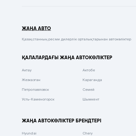
Темно-синий
Серый металлик
ЖАҢА АВТО
Сиреневый металлик
Черный металлик
Қазақстанның ресми дилерлік орталықтарынан автокөліктер
Стальной
ҚАЛАЛАРДАҒЫ ЖАҢА АВТОКӨЛІКТЕР
Вишневый
Серебристый металлик
Актау
Актобе
Темно-коричневый
Жезказган
Караганда
Бело-Дымчатый
Петропавловск
Семей
Светло-зелёный металлик
Усть-Каменогорск
Шымкент
Бирюзовый
Темно-синий металлик
ЖАҢА АВТОКӨЛІКТЕР БРЕНДТЕРІ
Зеленый металлик
Hyundai
Chery
Комбинированный