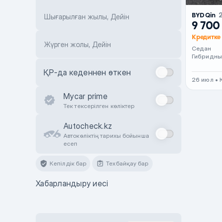
BYD Qin
Шығарылған жылы, Дейін
9 700
Кредитке 
Жүрген жолы, Дейін
Седан
Гибридны
ҚР-да кеденнен өткен
26 июл • 
Mycar prime
Тек тексерілген көліктер
Autocheck.kz
Автокөліктің тарихы бойынша
есеп
Кепілдік бар
Техбайқау бар
Хабарландыру иесі