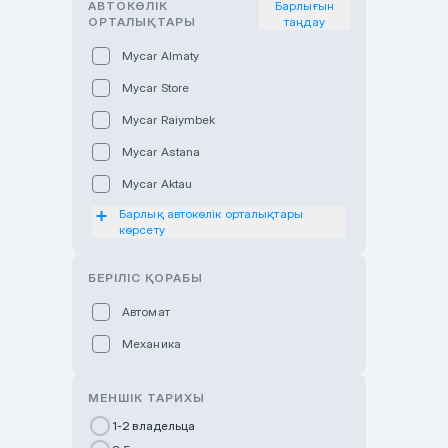
АВТОКӨЛІК
Барлығын
ОРТАЛЫҚТАРЫ
таңдау
Mycar Almaty
Mycar Store
Mycar Raiymbek
Mycar Astana
Mycar Aktau
Барлық автокөлік орталықтары
Mycar Uralsk
көрсету
Haval & Tank Kyzylorda
БЕРІЛІС ҚОРАБЫ
Haval & Tank Pavlodar
Bavaria Almaty
Автомат
Mycar Shymkent
Механика
Bavaria Astana
МЕНШІК ТАРИХЫ
GWM Nurly Zhol
1-2 владельца
Chery Astana