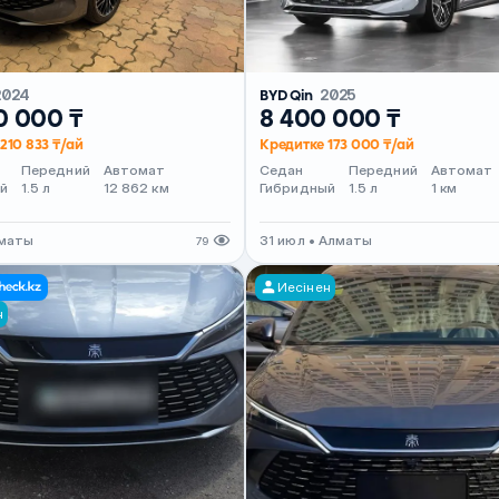
2024
BYD Qin
2025
0 000 ₸
8 400 000 ₸
210 833 ₸/ай
Кредитке 173 000 ₸/ай
Передний
Автомат
Седан
Передний
Автомат
й
1.5 л
12 862 км
Гибридный
1.5 л
1 км
лматы
31 июл • Алматы
79
Иесінен
н