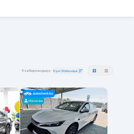
5 хабарландыру
Күні бойынша
Иесінен