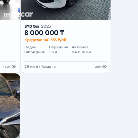
BYD Qin
2025
8 000 000 ₸
Кредитке 140 555 ₸/ай
Седан
Передний
Автомат
Гибридный
1.5 л
64 800 км
28 июл • Алматы
4627
289