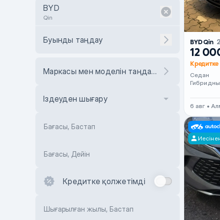
BYD
Qin
Буынды таңдау
BYD Qin
12 00
Кредитке 
Маркасы мен моделін таңдаңыз
Седан
Гибридны
Іздеуден шығару
6 авг • А
Бағасы, Бастап
Иесіне
Бағасы, Дейін
Кредитке қолжетімді
Шығарылған жылы, Бастап