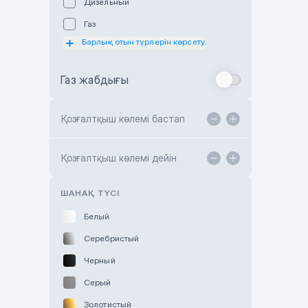
Дизельный
Subaru Astana
Газ
Subaru Motor Almaty
Барлық отын түрлерін көрсету
Toyota Almaty
Газ жабдығы
Toyota Astana
Toyota Kokshetau
Қозғалтқыш көлемі бастап
TANK Motors Karaganda
Hyundai ShymCity
Қозғалтқыш көлемі дейін
Toyota Shygys
ШАНАҚ ТҮСІ
Белый
Серебристый
Черный
Серый
Золотистый