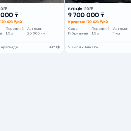
2025
BYD Qin
2025
 000 ₸
9 700 000 ₸
170 423 ₸/ай
Кредитке 170 423 ₸/ай
Передний
Автомат
Седан
Передний
Автомат
й
1.5 л
25 000 км
Гибридный
1.5 л
1 км
Караганда
20 июл • Алматы
447