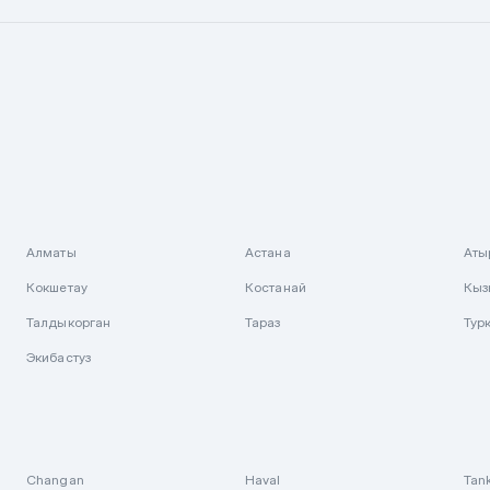
Алматы
Астана
Аты
Кокшетау
Костанай
Кыз
Талдыкорган
Тараз
Тур
Экибастуз
Changan
Haval
Tan