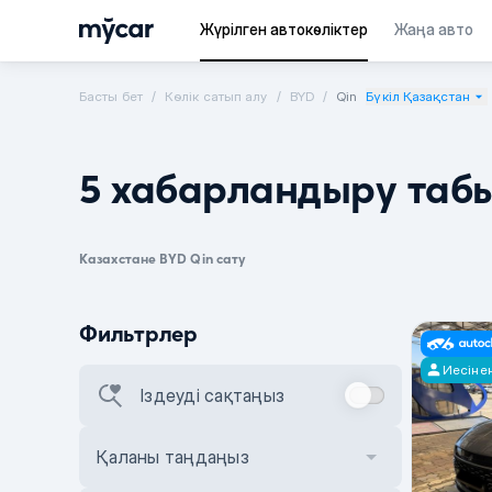
Жүрілген автокөліктер
Жаңа авто
Басты бет
Көлік сатып алу
BYD
Qin
Бүкіл Қазақстан
5 хабарландыру таб
Казахстане BYD Qin сату
Фильтрлер
Иесіне
Іздеуді сақтаңыз
Қаланы таңдаңыз