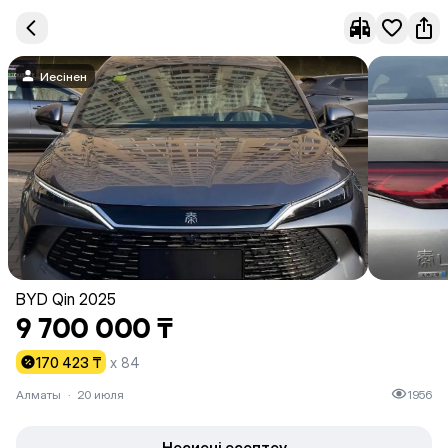
Иесінен
BYD Qin 2025
9 700 000 ₸
170 423 ₸
x 84
Алматы
·
20 июля
1956
Несиені есептеу