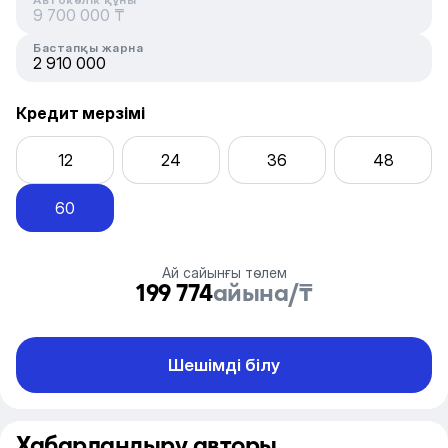
Бастапқы жарна
Кредит мерзімі
12
24
36
48
60
Ай сайынғы төлем
199 774
айына/₸
Шешімді білу
Хабарландыру авторы