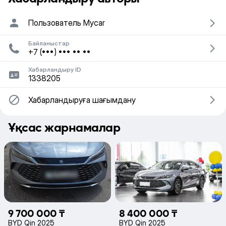
Пользователь Mycar
Байланыстар
+7 (•••) ••• •• ••
Хабарландыру ID
1338205
Хабарландыруға шағымдану
Ұқсас жарнамалар
9 700 000 ₸
8 400 000 ₸
BYD Qin 2025
BYD Qin 2025