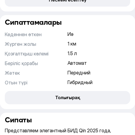
Сипаттамалары
Иә
Кеденнен өткен
1 км
Жүрген жолы
1.5 л
Қозғалтқыш көлемі
Автомат
Беріліс қорабы
Передний
Жетек
Гибридный
Отын түрі
Толығырақ
Сипаты
Представляем элегантный БИД Qin 2025 года,