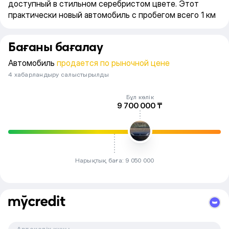
доступный в стильном серебристом цвете. Этот
практически новый автомобиль с пробегом всего 1 км
оснащен современной гибридной силовой установкой
1.5 CVT мощностью 163 л.с. и автоматической
Бағаны бағалау
коробкой передач, обеспечивающей плавность и
экономичность каждой поездки.
Автомобиль
продается по рыночной цене
4 хабарландыру салыстырылды
Бұл көлік
9 700 000 ₸
Нарықтық баға: 9 050 000
Автокөлік құны