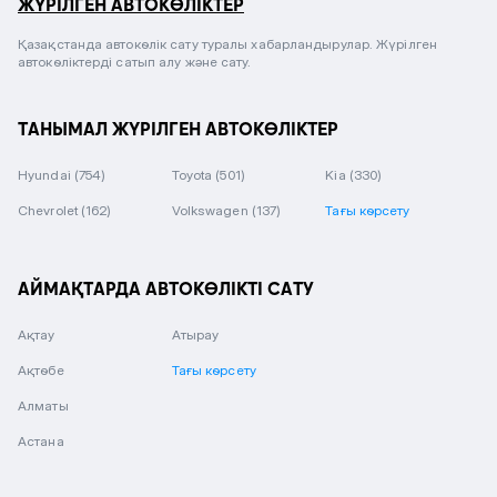
ЖҮРІЛГЕН АВТОКӨЛІКТЕР
Қазақстанда автокөлік сату туралы хабарландырулар. Жүрілген
автокөліктерді сатып алу және сату.
ТАНЫМАЛ ЖҮРІЛГЕН АВТОКӨЛІКТЕР
Hyundai
(754)
Toyota
(501)
Kia
(330)
Chevrolet
(162)
Volkswagen
(137)
Тағы көрсету
АЙМАҚТАРДА АВТОКӨЛІКТІ САТУ
Ақтау
Атырау
Ақтөбе
Тағы көрсету
Алматы
Астана