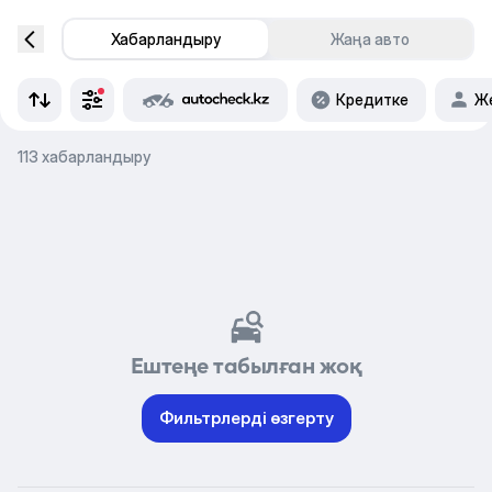
Хабарландыру
Жаңа авто
Кредитке
Же
113 хабарландыру
Ештеңе табылған жоқ
Фильтрлерді өзгерту