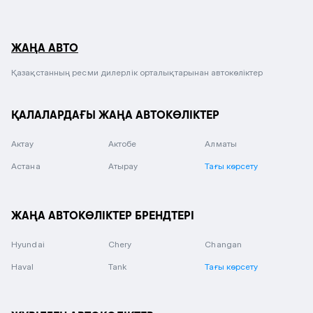
ЖАҢА АВТО
Қазақстанның ресми дилерлік орталықтарынан автокөліктер
ҚАЛАЛАРДАҒЫ ЖАҢА АВТОКӨЛІКТЕР
Актау
Актобе
Алматы
Астана
Атырау
Тағы көрсету
ЖАҢА АВТОКӨЛІКТЕР БРЕНДТЕРІ
Hyundai
Chery
Changan
Haval
Tank
Тағы көрсету