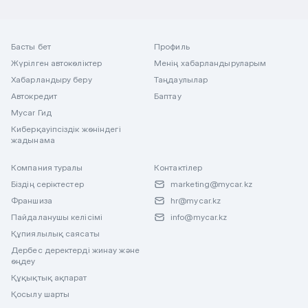
Басты бет
Профиль
Жүрілген автокөліктер
Менің хабарландыруларым
Хабарландыру беру
Таңдаулылар
Автокредит
Баптау
Mycar Гид
Киберқауіпсіздік жөніндегі
жадынама
Компания туралы
Контактілер
Біздің серіктестер
marketing@mycar.kz
Франшиза
hr@mycar.kz
Пайдаланушы келісімі
info@mycar.kz
Құпиялылық саясаты
Дербес деректерді жинау және
өңдеу
Құқықтық ақпарат
Қосылу шарты