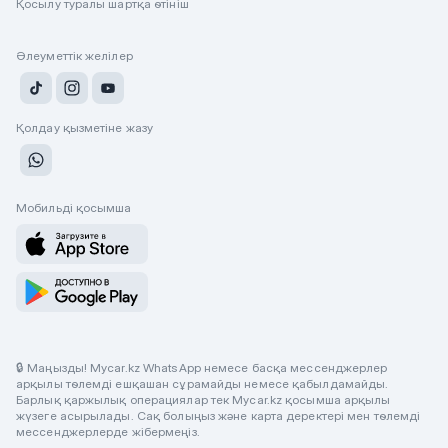
Қосылу туралы шартқа өтініш
Әлеуметтік желілер
Қолдау қызметіне жазу
Мобильді қосымша
🔒 Маңызды! Mycar.kz WhatsApp немесе басқа мессенджерлер
арқылы төлемді ешқашан сұрамайды немесе қабылдамайды.
Барлық қаржылық операциялар тек Mycar.kz қосымша арқылы
жүзеге асырылады. Сақ болыңыз және карта деректері мен төлемді
мессенджерлерде жібермеңіз.