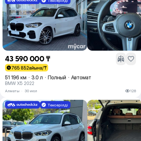
Тексерілді
43 590 000 ₸
765 852
айына/₸
51 196 км
·
3.0 л
·
Полный
·
Автомат
BMW X5 2022
Алматы
·
30 июл
128
Тексерілді