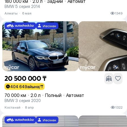
180 000 км
·
2.0 л
·
Задний
·
Автомат
BMW 5 серия 2014
Алматы
·
6 мая
1349
Иесінен
20 500 000 ₸
404 649
айына/₸
70 000 км
·
2.0 л
·
Полный
·
Автомат
BMW 3 серия 2020
Костанай
·
8 апр
1322
Иесінен