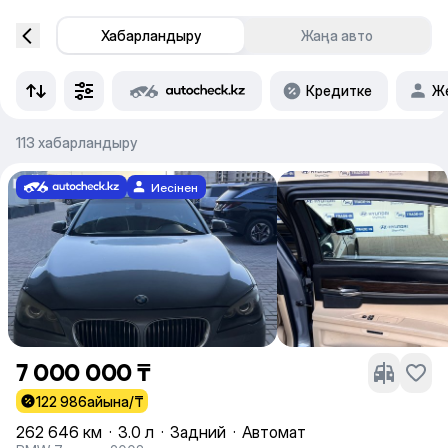
Хабарландыру
Жаңа авто
Кредитке
Же
113 хабарландыру
Иесінен
7 000 000 ₸
122 986
айына/₸
262 646 км
·
3.0 л
·
Задний
·
Автомат