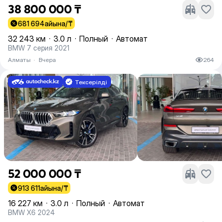
38 800 000 ₸
681 694
айына/₸
32 243 км
·
3.0 л
·
Полный
·
Автомат
BMW 7 серия 2021
Алматы
·
Вчера
264
Тексерілді
52 000 000 ₸
913 611
айына/₸
16 227 км
·
3.0 л
·
Полный
·
Автомат
BMW X6 2024