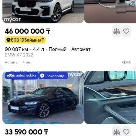
46 000 000 ₸
808 195
айына/₸
90 087 км
·
4.4 л
·
Полный
·
Автомат
BMW X7 2022
Астана
·
4 авг
66
Тексерілді
33 590 000 ₸