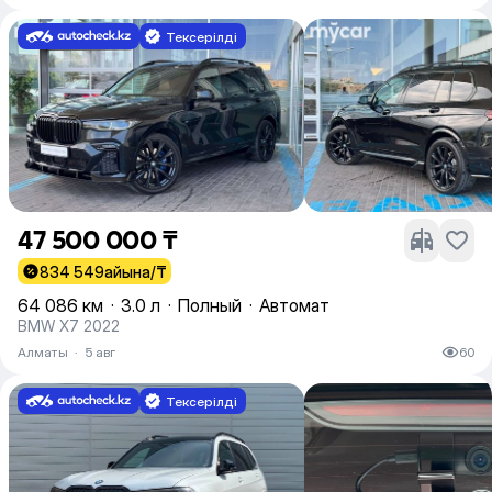
Тексерілді
47 500 000 ₸
834 549
айына/₸
64 086 км
·
3.0 л
·
Полный
·
Автомат
BMW X7 2022
Алматы
·
5 авг
60
Тексерілді