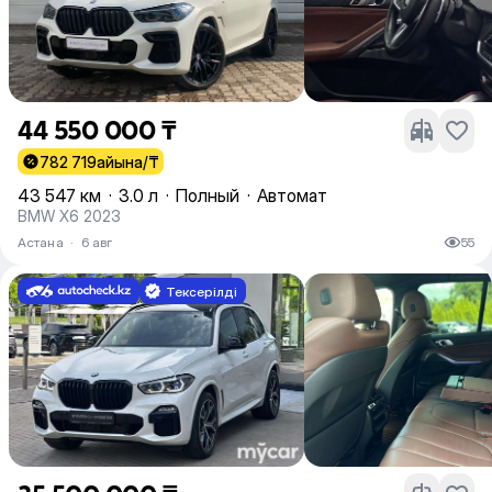
44 550 000 ₸
782 719
айына/₸
43 547 км
·
3.0 л
·
Полный
·
Автомат
BMW X6 2023
Астана
·
6 авг
55
Тексерілді