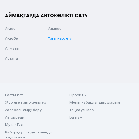
АЙМАҚТАРДА АВТОКӨЛІКТІ САТУ
Ақтау
Атырау
Ақтөбе
Тағы көрсету
Алматы
Астана
Басты бет
Профиль
Жүрілген автокөліктер
Менің хабарландыруларым
Хабарландыру беру
Таңдаулылар
Автокредит
Баптау
Mycar Гид
Киберқауіпсіздік жөніндегі
жадынама