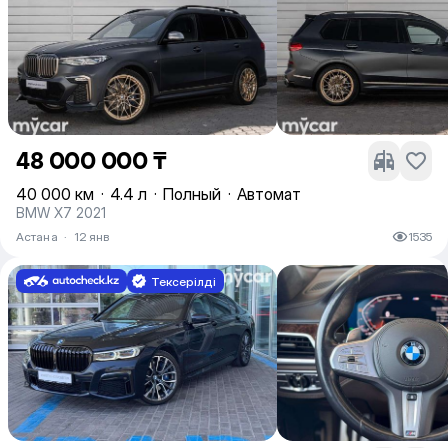
48 000 000 ₸
40 000 км
·
4.4 л
·
Полный
·
Автомат
BMW X7 2021
Астана
·
12 янв
1535
Тексерілді