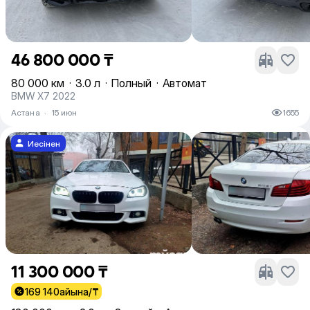
46 800 000 ₸
80 000 км
·
3.0 л
·
Полный
·
Автомат
BMW X7 2022
Астана
·
15 июн
1655
Иесінен
11 300 000 ₸
169 140
айына/₸