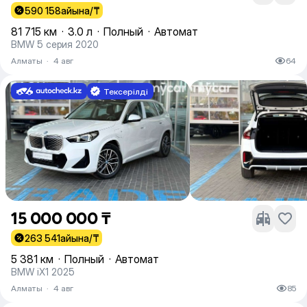
590 158
айына/₸
81 715 км
·
3.0 л
·
Полный
·
Автомат
BMW 5 серия 2020
Алматы
·
4 авг
64
Тексерілді
15 000 000 ₸
263 541
айына/₸
5 381 км
·
Полный
·
Автомат
BMW iX1 2025
Алматы
·
4 авг
85