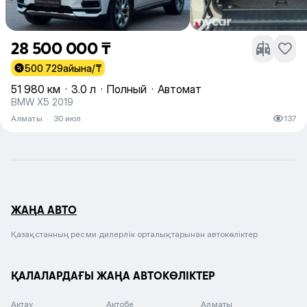
28 500 000 ₸
500 729
айына/₸
51 980 км
·
3.0 л
·
Полный
·
Автомат
BMW X5 2019
Алматы
·
30 июл
137
ЖАҢА АВТО
Қазақстанның ресми дилерлік орталықтарынан автокөліктер
ҚАЛАЛАРДАҒЫ ЖАҢА АВТОКӨЛІКТЕР
Актау
Актобе
Алматы