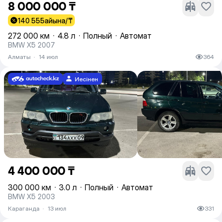
8 000 000 ₸
140 555
айына/₸
272 000 км
·
4.8 л
·
Полный
·
Автомат
BMW X5 2007
Алматы
·
14 июл
364
Иесінен
4 400 000 ₸
300 000 км
·
3.0 л
·
Полный
·
Автомат
BMW X5 2003
Караганда
·
13 июл
331