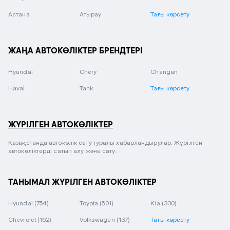
Астана
Атырау
Тағы көрсету
ЖАҢА АВТОКӨЛІКТЕР БРЕНДТЕРІ
Hyundai
Chery
Changan
Haval
Tank
Тағы көрсету
ЖҮРІЛГЕН АВТОКӨЛІКТЕР
Қазақстанда автокөлік сату туралы хабарландырулар. Жүрілген
автокөліктерді сатып алу және сату.
ТАНЫМАЛ ЖҮРІЛГЕН АВТОКӨЛІКТЕР
Hyundai
(754)
Toyota
(501)
Kia
(330)
Chevrolet
(162)
Volkswagen
(137)
Тағы көрсету