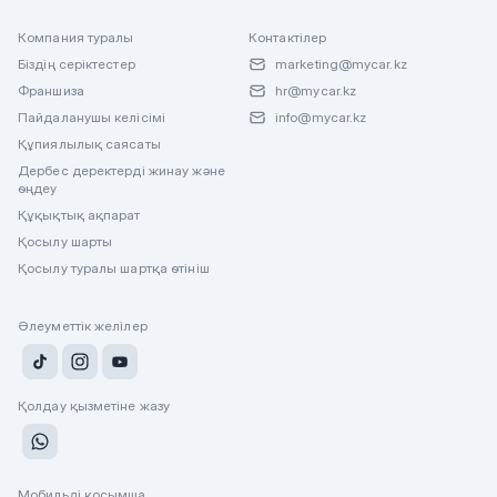
Компания туралы
Контактілер
Біздің серіктестер
marketing@mycar.kz
Франшиза
hr@mycar.kz
Пайдаланушы келісімі
info@mycar.kz
Құпиялылық саясаты
Дербес деректерді жинау және
өңдеу
Құқықтық ақпарат
Қосылу шарты
Қосылу туралы шартқа өтініш
Әлеуметтік желілер
Қолдау қызметіне жазу
Мобильді қосымша