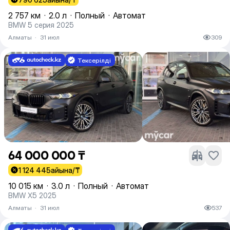
2 757 км
·
2.0 л
·
Полный
·
Автомат
BMW 5 серия 2025
Алматы
·
31 июл
309
Тексерілді
64 000 000 ₸
1 124 445
айына/₸
10 015 км
·
3.0 л
·
Полный
·
Автомат
BMW X5 2025
Алматы
·
31 июл
537