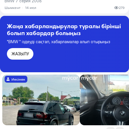
BMW 7 серия 2008
Шымкент
·
14 июл
279
Жаңа хабарландырулар туралы бірінші
болып хабардар болыңыз
"BMW " іздеуді сақтап, хабарламалар алып отырыңыз
ЖАЗЫЛУ
Иесінен