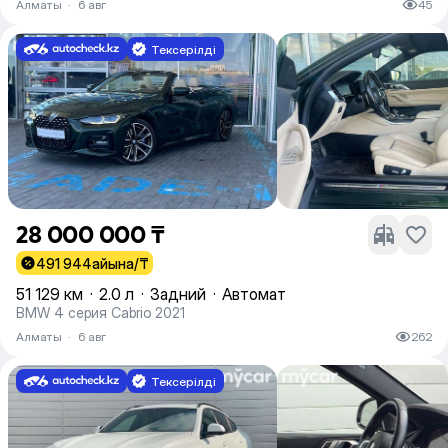
Алматы
·
6 авг
45
Тексерілді
28 000 000 ₸
491 944
айына/₸
51 129 км
·
2.0 л
·
Задний
·
Автомат
BMW 4 серия Cabrio 2021
Алматы
·
6 авг
262
Тексерілді