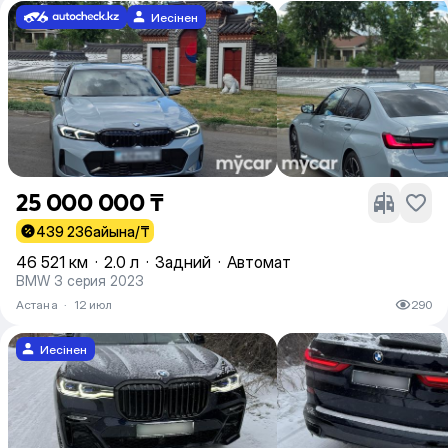
Иесінен
25 000 000 ₸
439 236
айына/₸
46 521 км
·
2.0 л
·
Задний
·
Автомат
BMW 3 серия 2023
Астана
·
12 июл
290
Иесінен