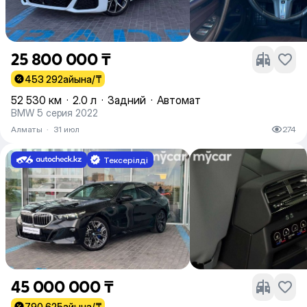
25 800 000 ₸
453 292
айына/₸
52 530 км
·
2.0 л
·
Задний
·
Автомат
BMW 5 серия 2022
Алматы
·
31 июл
274
Тексерілді
45 000 000 ₸
790 625
айына/₸