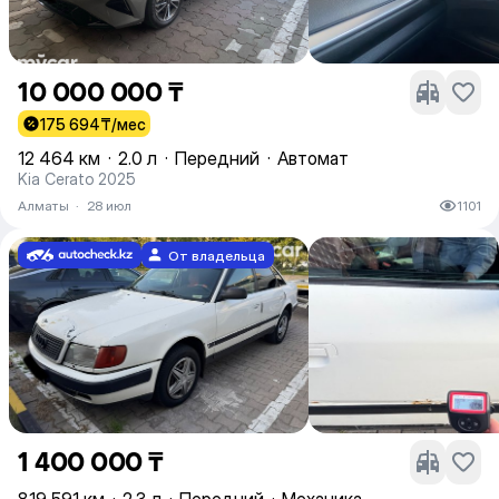
10 000 000 ₸
175 694
₸/мес
12 464 км
·
2.0 л
·
Передний
·
Автомат
Kia Cerato 2025
Алматы
·
28 июл
1101
От владельца
1 400 000 ₸