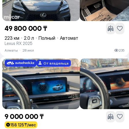
49 800 000 ₸
223 км
·
2.0 л
·
Полный
·
Автомат
Lexus RX 2025
Алматы
·
28 июл
235
От владельца
9 000 000 ₸
158 125
₸/мес