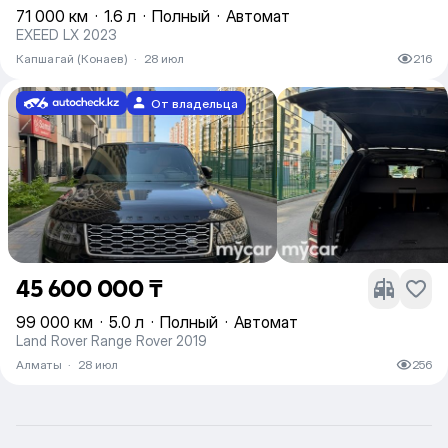
71 000 км
·
1.6 л
·
Полный
·
Автомат
EXEED LX 2023
Капшагай (Конаев)
·
28 июл
216
От владельца
45 600 000 ₸
99 000 км
·
5.0 л
·
Полный
·
Автомат
Land Rover Range Rover 2019
Алматы
·
28 июл
256