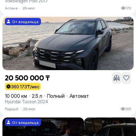
Volkswagen Polo 2017
Астана
·
29 июл
172
От владельца
20 500 000 ₸
360 173
₸/мес
10 000 км
·
2.5 л
·
Полный
·
Автомат
Hyundai Tucson 2024
Рудный
·
29 июл
331
От владельца