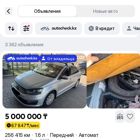
Объявления
Новые авто
В кредит
Ча
3 362 объявления
От владельца
5 000 000 ₸
87 847
₸/мес
256 415 км
·
1.6 л
·
Передний
·
Автомат