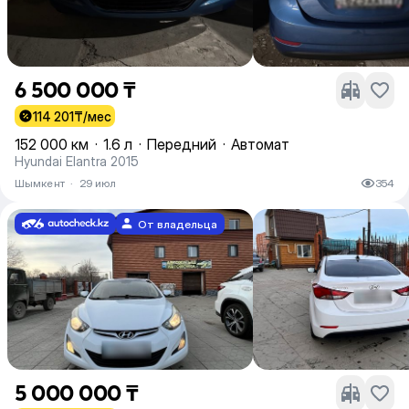
6 500 000 ₸
114 201
₸/мес
152 000 км
·
1.6 л
·
Передний
·
Автомат
Hyundai Elantra 2015
Шымкент
·
29 июл
354
От владельца
5 000 000 ₸