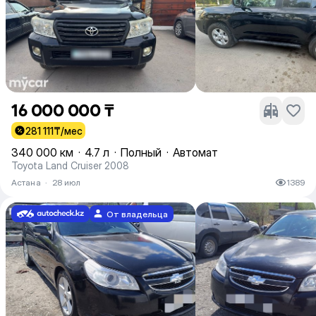
16 000 000 ₸
281 111
₸/мес
340 000 км
·
4.7 л
·
Полный
·
Автомат
Toyota Land Cruiser 2008
Астана
·
28 июл
1389
От владельца