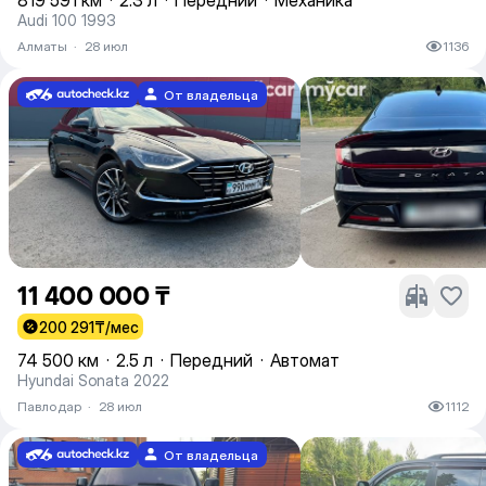
819 591 км
·
2.3 л
·
Передний
·
Механика
Audi 100 1993
Алматы
·
28 июл
1136
От владельца
11 400 000 ₸
200 291
₸/мес
74 500 км
·
2.5 л
·
Передний
·
Автомат
Hyundai Sonata 2022
Павлодар
·
28 июл
1112
От владельца