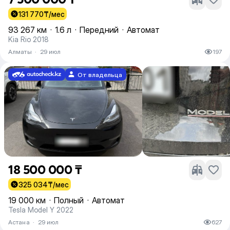
131 770
₸/мес
93 267 км
·
1.6 л
·
Передний
·
Автомат
Kia Rio 2018
Алматы
·
29 июл
197
От владельца
18 500 000 ₸
325 034
₸/мес
19 000 км
·
Полный
·
Автомат
Tesla Model Y 2022
Астана
·
29 июл
627