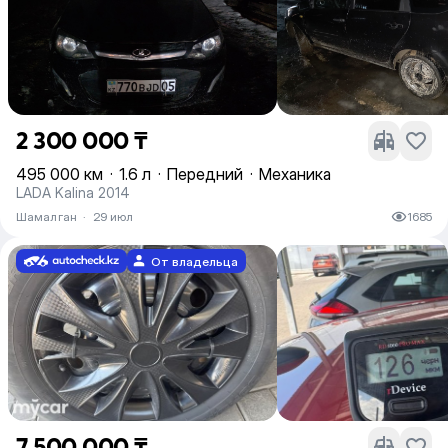
2 300 000 ₸
495 000 км
·
1.6 л
·
Передний
·
Механика
LADA Kalina 2014
Шамалган
·
29 июл
1685
От владельца
7 500 000 ₸