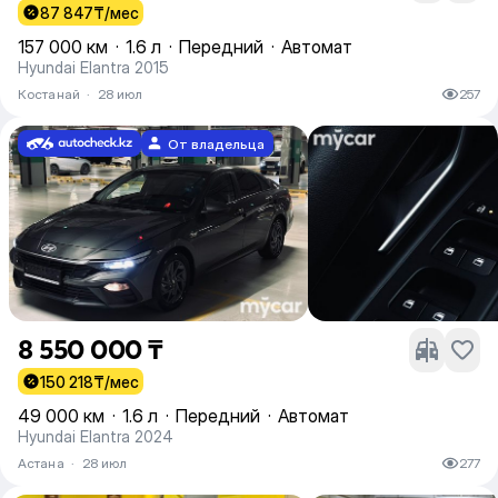
87 847
₸/мес
157 000 км
·
1.6 л
·
Передний
·
Автомат
Hyundai Elantra 2015
Костанай
·
28 июл
257
От владельца
8 550 000 ₸
150 218
₸/мес
49 000 км
·
1.6 л
·
Передний
·
Автомат
Hyundai Elantra 2024
Астана
·
28 июл
277