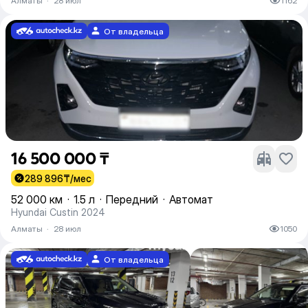
Алматы
·
28 июл
1162
От владельца
16 500 000 ₸
289 896
₸/мес
52 000 км
·
1.5 л
·
Передний
·
Автомат
Hyundai Custin 2024
Алматы
·
28 июл
1050
От владельца