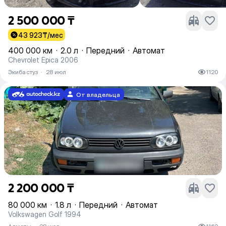
2 500 000 ₸
43 923
₸/мес
400 000 км
·
2.0 л
·
Передний
·
Автомат
Chevrolet Epica 2006
Экибастуз
·
28 июл
1120
От владельца
2 200 000 ₸
80 000 км
·
1.8 л
·
Передний
·
Автомат
Volkswagen Golf 1994