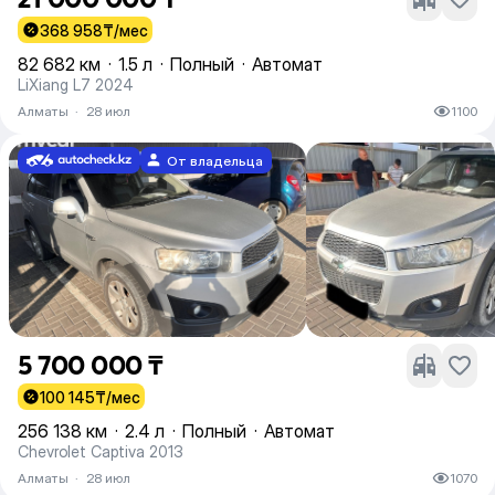
368 958
₸/мес
82 682 км
·
1.5 л
·
Полный
·
Автомат
LiXiang L7 2024
Алматы
·
28 июл
1100
От владельца
5 700 000 ₸
100 145
₸/мес
256 138 км
·
2.4 л
·
Полный
·
Автомат
Chevrolet Captiva 2013
Алматы
·
28 июл
1070