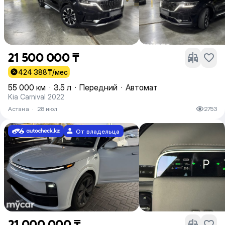
21 500 000 ₸
424 388
₸/мес
55 000 км
·
3.5 л
·
Передний
·
Автомат
Kia Carnival 2022
Астана
·
28 июл
2753
От владельца
21 000 000 ₸