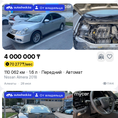
От владельца
4 000 000 ₸
70 277
₸/мес
110 062 км
·
1.6 л
·
Передний
·
Автомат
Nissan Almera 2018
Алматы
·
28 июл
1144
От владельца