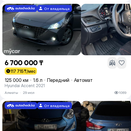
От владельца
6 700 000 ₸
117 715
₸/мес
125 000 км
·
1.6 л
·
Передний
·
Автомат
Hyundai Accent 2021
Алматы
·
29 июл
1089
От владельца