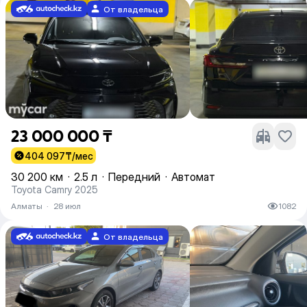
От владельца
23 000 000 ₸
404 097
₸/мес
30 200 км
·
2.5 л
·
Передний
·
Автомат
Toyota Camry 2025
Алматы
·
28 июл
1082
От владельца