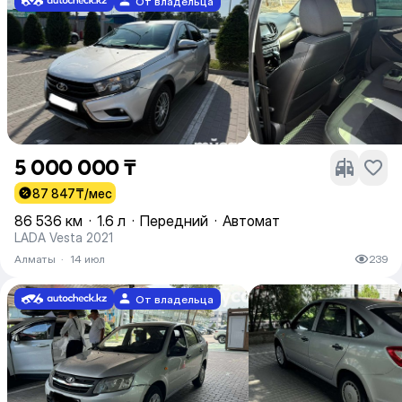
От владельца
5 000 000 ₸
87 847
₸/мес
86 536 км
·
1.6 л
·
Передний
·
Автомат
LADA Vesta 2021
Алматы
·
14 июл
239
От владельца