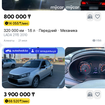
800 000 ₸
14 055
₸/мес
320 000 км
·
1.6 л
·
Передний
·
Механика
LADA 2115 2010
Алматы
·
21 июл
1156
От владельца
3 900 000 ₸
68 520
₸/мес