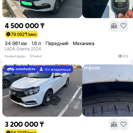
4 500 000 ₸
79 062
₸/мес
34 981 км
·
1.6 л
·
Передний
·
Механика
LADA Granta 2024
Кызылорда
·
23 июл
212
От владельца
3 200 000 ₸
56 222
₸/мес