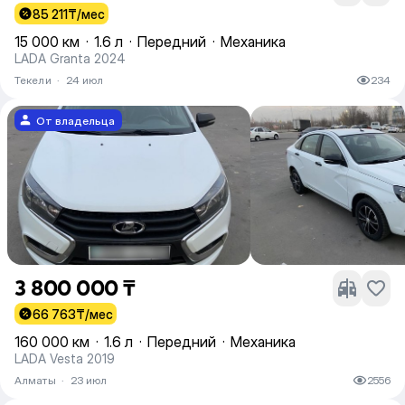
85 211
₸/мес
15 000 км
·
1.6 л
·
Передний
·
Механика
LADA Granta 2024
Текели
·
24 июл
234
От владельца
3 800 000 ₸
66 763
₸/мес
160 000 км
·
1.6 л
·
Передний
·
Механика
LADA Vesta 2019
Алматы
·
23 июл
2556