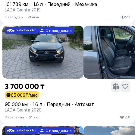
161 739 км
·
1.6 л
·
Передний
·
Механика
LADA Granta 2019
Павлодар
·
21 июл
211
От владельца
3 700 000 ₸
65 006
₸/мес
95 000 км
·
1.6 л
·
Передний
·
Автомат
LADA Granta 2020
Караганда
·
21 июл
281
От владельца