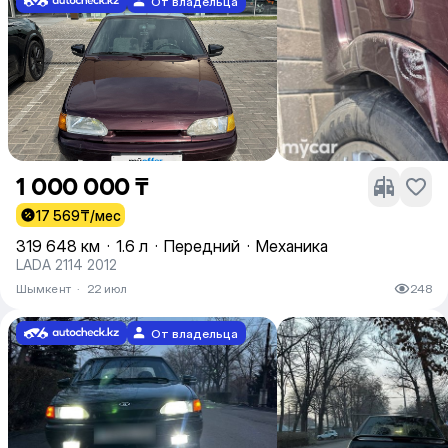
От владельца
1 000 000 ₸
17 569
₸/мес
319 648 км
·
1.6 л
·
Передний
·
Механика
LADA 2114 2012
Шымкент
·
22 июл
248
От владельца