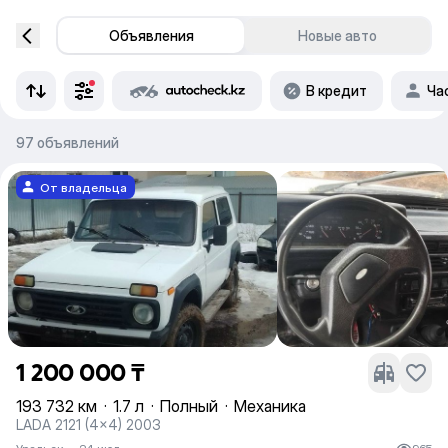
Объявления
Новые авто
В кредит
Ча
97 объявлений
От владельца
1 200 000 ₸
193 732 км
·
1.7 л
·
Полный
·
Механика
LADA 2121 (4x4) 2003