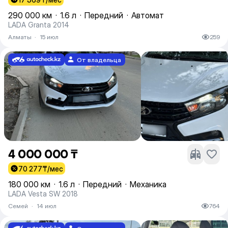
290 000 км
·
1.6 л
·
Передний
·
Автомат
LADA Granta 2014
Алматы
·
15 июл
259
От владельца
4 000 000 ₸
70 277
₸/мес
180 000 км
·
1.6 л
·
Передний
·
Механика
LADA Vesta SW 2018
Семей
·
14 июл
764