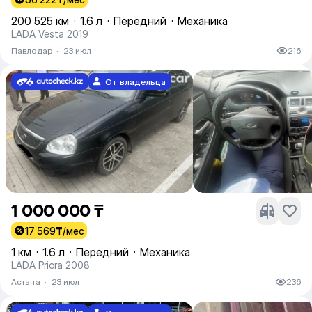
200 525 км
·
1.6 л
·
Передний
·
Механика
LADA Vesta 2019
Павлодар
·
23 июл
216
От владельца
1 000 000 ₸
17 569
₸/мес
1 км
·
1.6 л
·
Передний
·
Механика
LADA Priora 2008
Астана
·
23 июл
236