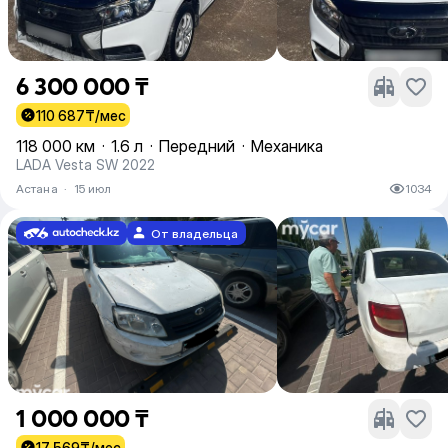
6 300 000 ₸
110 687
₸/мес
118 000 км
·
1.6 л
·
Передний
·
Механика
LADA Vesta SW 2022
Астана
·
15 июл
1034
От владельца
1 000 000 ₸
17 569
₸/мес