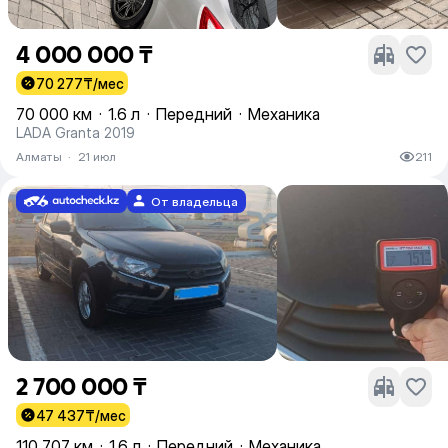
4 000 000 ₸
70 277
₸/мес
70 000 км
·
1.6 л
·
Передний
·
Механика
LADA Granta 2019
Алматы
·
21 июл
211
От владельца
2 700 000 ₸
47 437
₸/мес
110 707 км
·
1.6 л
·
Передний
·
Механика