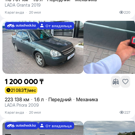
LADA Granta 2019
Караганда
·
20 июл
220
От владельца
1 200 000 ₸
21 083
₸/мес
223 138 км
·
1.6 л
·
Передний
·
Механика
LADA Priora 2009
Караганда
·
20 июл
227
От владельца