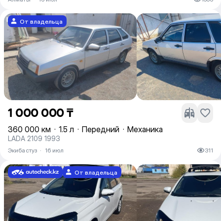
От владельца
1 000 000 ₸
360 000 км
·
1.5 л
·
Передний
·
Механика
LADA 2109 1993
Экибастуз
·
16 июл
311
От владельца