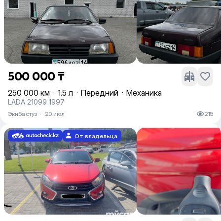
500 000 ₸
250 000 км
·
1.5 л
·
Передний
·
Механика
LADA 21099 1997
Экибастуз
·
20 июл
215
От владельца