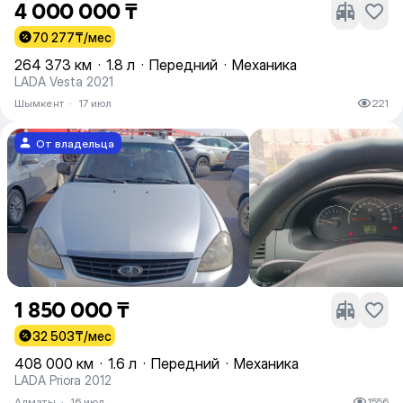
4 000 000 ₸
70 277
₸/мес
264 373 км
·
1.8 л
·
Передний
·
Механика
LADA Vesta 2021
Шымкент
·
17 июл
221
От владельца
1 850 000 ₸
32 503
₸/мес
408 000 км
·
1.6 л
·
Передний
·
Механика
LADA Priora 2012
Алматы
·
16 июл
1556