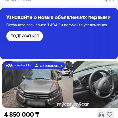
Уральск
·
24 июл
965
Узнавайте о новых объявлениях первыми
Сохраните свой поиск "LADA " и получайте уведомления
ПОДПИСАТЬСЯ
От владельца
4 850 000 ₸