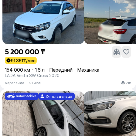
5 200 000 ₸
91 361
₸/мес
154 000 км
·
1.6 л
·
Передний
·
Механика
LADA Vesta SW Cross 2020
Караганда
·
21 июл
216
От владельца