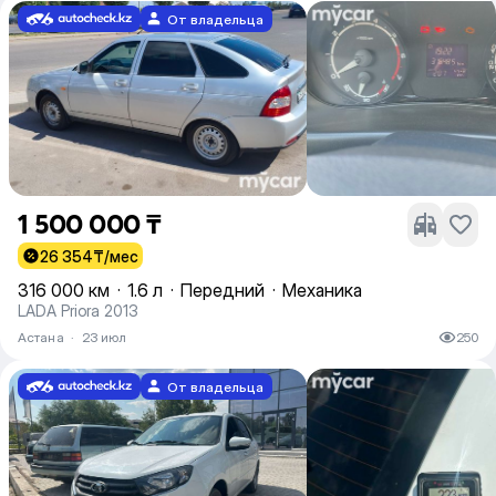
От владельца
1 500 000 ₸
26 354
₸/мес
316 000 км
·
1.6 л
·
Передний
·
Механика
LADA Priora 2013
Астана
·
23 июл
250
От владельца