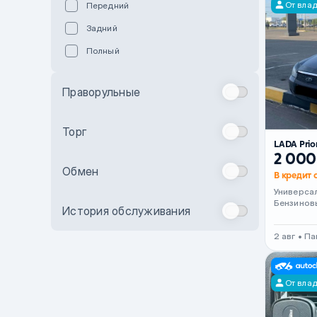
От вла
Передний
Пурпурный
Задний
Коричневый
Полный
Голубой
Синий
Праворульные
Фиолетовый
Зеленый
Торг
LADA Prio
Желтый
2 000
Обмен
Бежевый
В кредит о
Универса
Бордовый
Бензинов
История обслуживания
Комбинированный
2 авг • П
Бронзовый
Темно-синий
От вла
Серый металлик
Сиреневый металлик