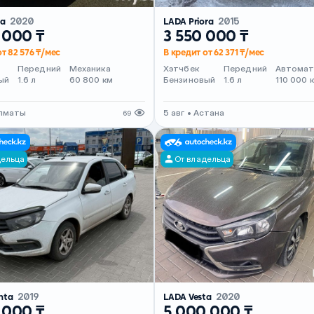
ta
2020
LADA Priora
2015
 000 ₸
3 550 000 ₸
от 82 576 ₸/мес
В кредит от 62 371 ₸/мес
Передний
Механика
Хэтчбек
Передний
Автома
ый
1.6 л
60 800 км
Бензиновый
1.6 л
110 000 
Алматы
5 авг • Астана
69
дельца
От владельца
nta
2019
LADA Vesta
2020
 000 ₸
5 000 000 ₸