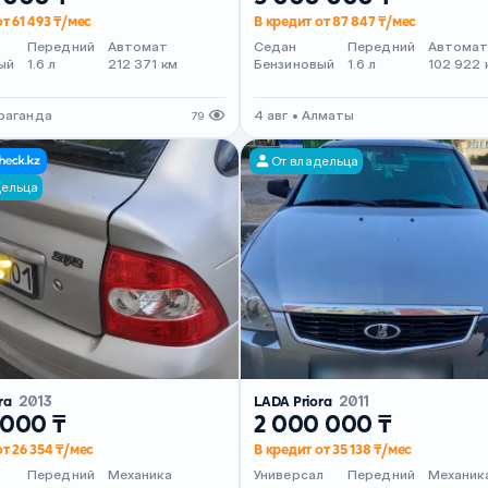
т 61 493 ₸/мес
В кредит от 87 847 ₸/мес
Передний
Автомат
Седан
Передний
Автома
ый
1.6 л
212 371 км
Бензиновый
1.6 л
102 922 
араганда
4 авг • Алматы
79
От владельца
дельца
ra
2013
LADA Priora
2011
 000 ₸
2 000 000 ₸
от 26 354 ₸/мес
В кредит от 35 138 ₸/мес
Передний
Механика
Универсал
Передний
Механик