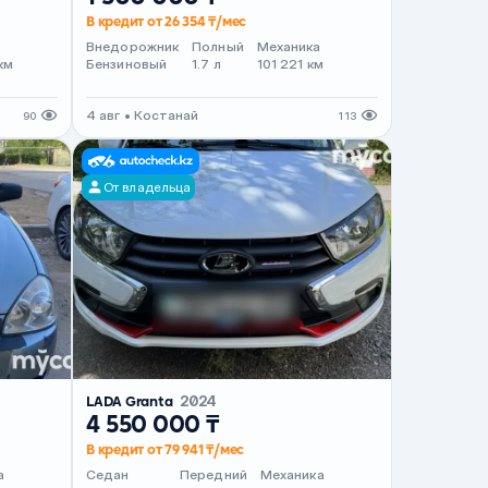
В кредит от 26 354 ₸/мес
т
Внедорожник
Полный
Механика
км
Бензиновый
1.7 л
101 221 км
4 авг • Костанай
90
113
От владельца
LADA Granta
2024
4 550 000 ₸
В кредит от 79 941 ₸/мес
а
Седан
Передний
Механика