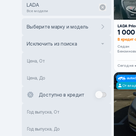
LADA
Все модели
LADA Prio
Выберите марку и модель
1 000
В кредит о
Исключить из поиска
Седан
Бензинов
Цена, От
Сегодня 
Цена, До
От вла
Доступно в кредит
Год выпуска, От
Год выпуска, До