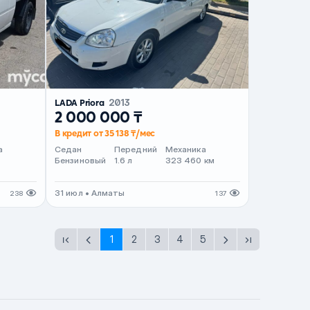
LADA Priora
2013
2 000 000 ₸
В кредит от 35 138 ₸/мес
а
Седан
Передний
Механика
Бензиновый
1.6 л
323 460 км
31 июл • Алматы
238
137
1
2
3
4
5