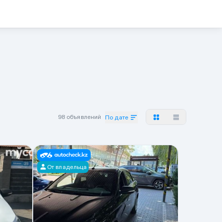
98 объявлений
По дате
От владельца