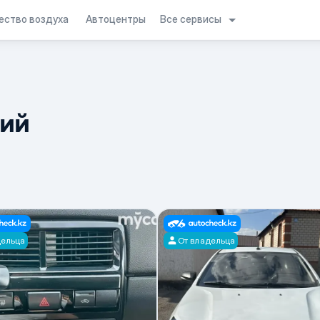
Все сервисы
ество воздуха
Автоцентры
ний
дельца
От владельца