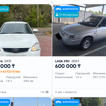
дельца
От владельца
ra
2015
LADA 2110
2003
 000 ₸
600 000 ₸
от 43 923 ₸/мес
Седан
Передний
Механик
Передний
Механика
Бензиновый
1.5 л
557 275
ый
1.6 л
280 км
стана
2 авг • Алматы
118