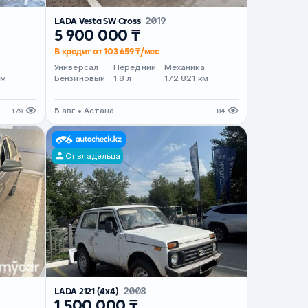
LADA Vesta SW Cross
2019
5 900 000 ₸
В кредит от 103 659 ₸/мес
т
Универсал
Передний
Механика
км
Бензиновый
1.8 л
172 821 км
5 авг • Астана
179
84
От владельца
LADA 2121 (4x4)
2008
1 500 000 ₸