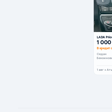
Черный металлик
Стальной
Вишневый
Серебристый металлик
LADA Prio
Темно-коричневый
1 000
Бело-Дымчатый
В кредит о
Светло-зелёный металлик
Седан
Бензинов
Бирюзовый
Темно-синий металлик
1 авг • А
Зеленый металлик
Комбинированный