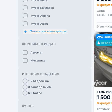
В кредит о
Mycar Raiymbek
Седан
Бензинов
Mycar Astana
Mycar Aktau
5 авг • К
Показать все автоцентры
Mycar Uralsk
Haval & Tank Kyzylorda
От вла
КОРОБКА ПЕРЕДАЧ
Haval & Tank Pavlodar
Автомат
Bavaria Almaty
Механика
Mycar Shymkent
Bavaria Astana
ИСТОРИЯ ВЛАДЕНИЯ
GWM Nurly Zhol
1-2 владельца
3-5 владельцев
Chery Astana
LADA Prio
6 и более
Changan Auto Nurly Zhol
1 500
В кредит 
Haval Atyrau
КУЗОВ
Хэтчбек
Hyundai Auto Almaty