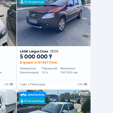
От владельца
LADA Largus Cross
2020
5 000 000 ₸
В кредит от 87 847 ₸/мес
т
Универсал
Передний
Механика
м
Бензиновый
1.6 л
140 000 км
1 авг • Павлодар
128
434
От владельца