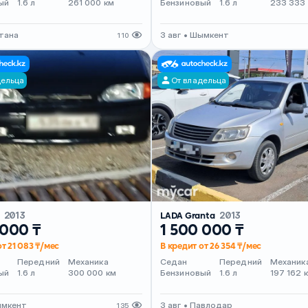
ый
1.6 л
261 000 км
Бензиновый
1.6 л
233 333
стана
3 авг • Шымкент
110
дельца
От владельца
4
2013
LADA Granta
2013
 000 ₸
1 500 000 ₸
от 21 083 ₸/мес
В кредит от 26 354 ₸/мес
Передний
Механика
Седан
Передний
Механик
ый
1.6 л
300 000 км
Бензиновый
1.6 л
197 162 
ымкент
3 авг • Павлодар
135