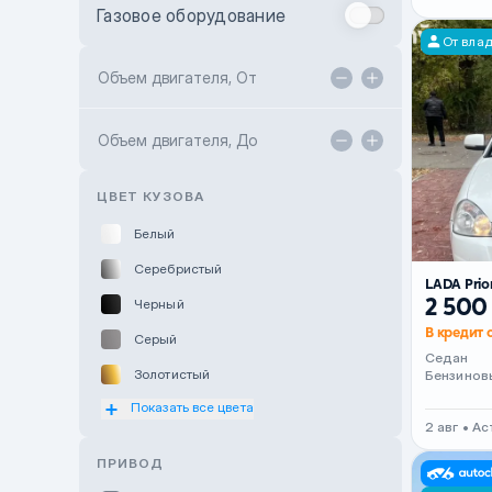
Газовое оборудование
Toyota Astana
От вла
Toyota Kokshetau
Объем двигателя, От
TANK Motors Karaganda
Объем двигателя, До
Hyundai ShymCity
Toyota Shygys
ЦВЕТ КУЗОВА
Белый
Серебристый
LADA Prio
2 500
Черный
В кредит 
Серый
Седан
Золотистый
Бензинов
Показать все цвета
Оранжевый
2 авг • А
Розовый
ПРИВОД
Красный