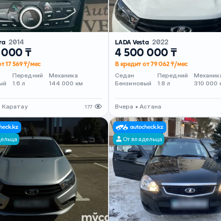
ra
2014
LADA Vesta
2022
 000 ₸
4 500 000 ₸
т 17 569 ₸/мес
В кредит от 79 062 ₸/мес
Передний
Механика
Седан
Передний
Механик
ый
1.6 л
144 000 км
Бензиновый
1.8 л
310 000 
• Каратау
Вчера • Астана
177
дельца
От владельца