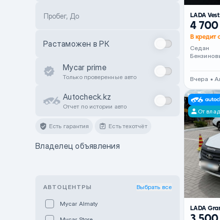
LADA Ves
Пробег, До
4 700
В кредит 
Растаможен в РК
Седан
Бензинов
Mycar prime
Только проверенные авто
Вчера • 
Autocheck.kz
Отчет по истории авто
От вла
Есть гарантия
Есть техотчёт
Владелец объявления
АВТОЦЕНТРЫ
Выбрать все
Mycar Almaty
LADA Gra
3 500
Mycar Store