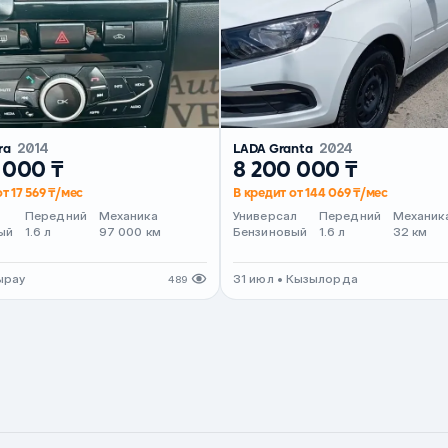
ra
2014
LADA Granta
2024
 000 ₸
8 200 000 ₸
т 17 569 ₸/мес
В кредит от 144 069 ₸/мес
Передний
Механика
Универсал
Передний
Механик
ый
1.6 л
97 000 км
Бензиновый
1.6 л
32 км
тырау
31 июл • Кызылорда
489