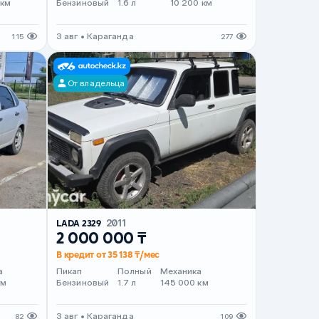
 км
Бензиновый
1.6 л
10 200 км
3 авг • Караганда
115
277
От владельца
LADA 2329
2011
2 000 000 ₸
В кредит от 35 138 ₸/мес
а
Пикап
Полный
Механика
км
Бензиновый
1.7 л
145 000 км
3 авг • Караганда
82
109