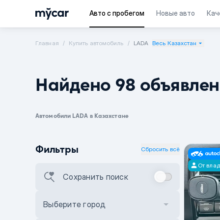
Авто с пробегом
Новые авто
Кач
Главная
Купить автомобиль
LADA
Весь Казахстан
Найдено 98 объявле
Автомобили LADA в Казахстане
Фильтры
Сбросить всё
От вла
Сохранить поиск
Выберите город