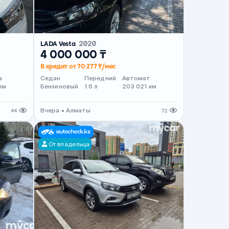
LADA Vesta
2020
4 000 000 ₸
В кредит от 70 277 ₸/мес
а
Седан
Передний
Автомат
км
Бензиновый
1.6 л
203 021 км
Вчера • Алматы
44
72
От владельца