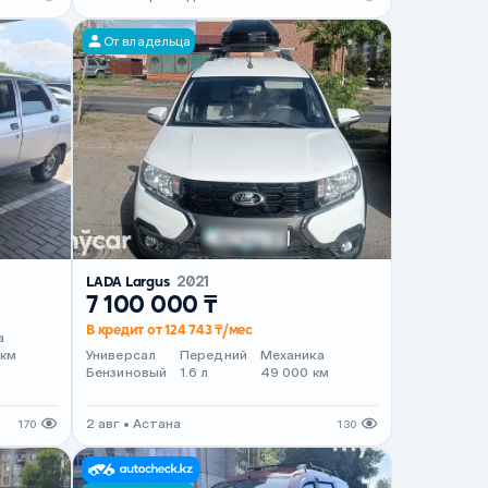
От владельца
LADA Largus
2021
7 100 000 ₸
В кредит от 124 743 ₸/мес
а
 км
Универсал
Передний
Механика
Бензиновый
1.6 л
49 000 км
2 авг • Астана
170
130