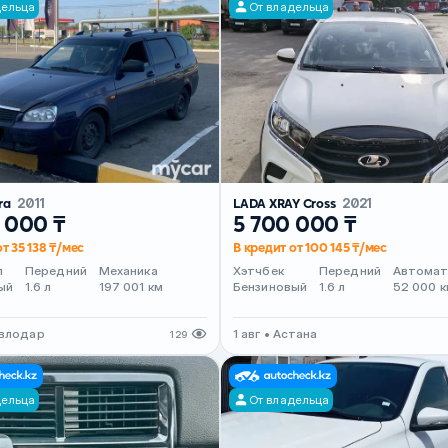
дельца
От владельца
ra
2011
LADA XRAY Cross
2021
 000 ₸
5 700 000 ₸
т 35 138 ₸/мес
В кредит от 100 145 ₸/мес
л
Передний
Механика
Хэтчбек
Передний
Автома
ый
1.6 л
197 001 км
Бензиновый
1.6 л
52 000 к
авлодар
1 авг • Астана
129
дельца
От владельца