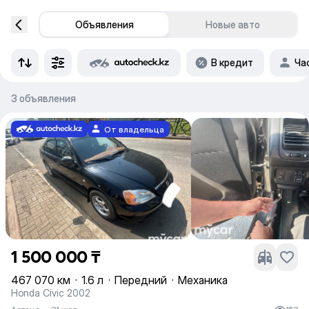
Объявления
Новые авто
В кредит
Ча
3 объявления
От владельца
1 500 000 ₸
467 070 км
·
1.6 л
·
Передний
·
Механика
Honda Civic 2002