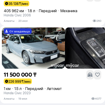
35 138
₸/мес
405 962 км
·
1.8 л
·
Передний
·
Механика
Honda Civic 2006
Алматы
·
20 июл
260
От владельца
11 500 000 ₸
226 999
₸/мес
1 км
·
1.5 л
·
Передний
·
Автомат
Honda Civic 2023
Алматы
·
19 июл
4077