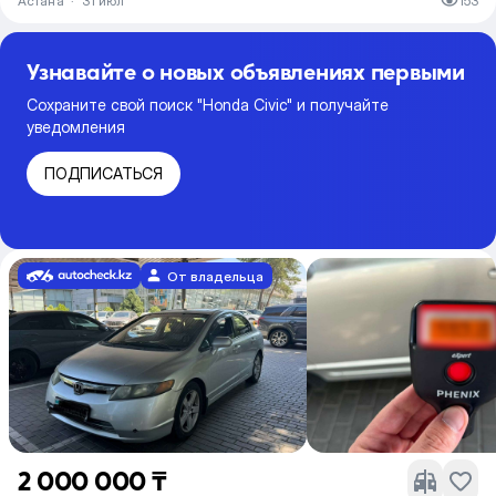
Астана
·
31 июл
153
Узнавайте о новых объявлениях первыми
Сохраните свой поиск "Honda Civic" и получайте
уведомления
ПОДПИСАТЬСЯ
От владельца
2 000 000 ₸