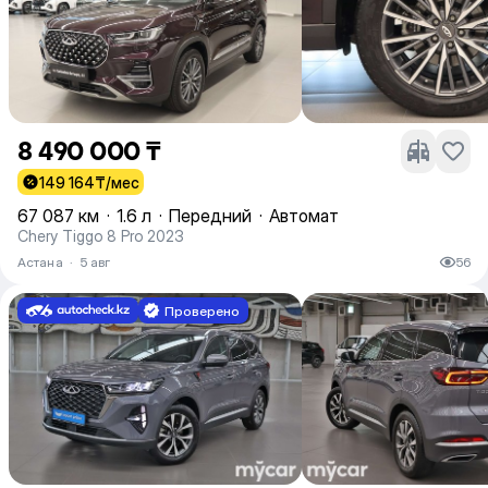
8 490 000 ₸
149 164
₸/мес
67 087 км
·
1.6 л
·
Передний
·
Автомат
Chery Tiggo 8 Pro 2023
Астана
·
5 авг
56
Проверено