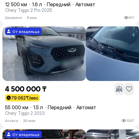
12 500 км
·
1.6 л
·
Передний
·
Автомат
Chery Tiggo 2 Pro 2025
Шымкент
·
5 июн
911
От владельца
4 500 000 ₸
79 062
₸/мес
55 000 км
·
1.5 л
·
Передний
·
Автомат
Chery Tiggo 2 2023
Астана
·
30 мая
1007
От владельца