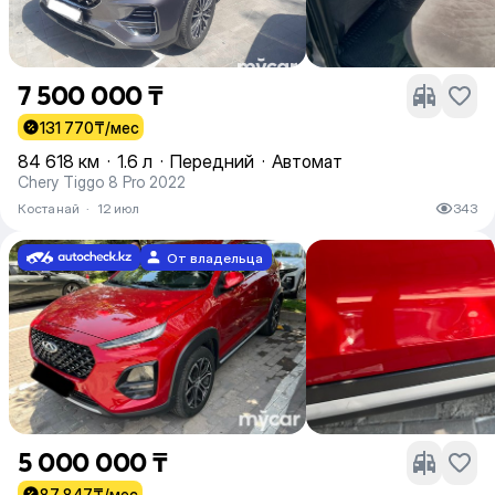
7 500 000 ₸
131 770
₸/мес
84 618 км
·
1.6 л
·
Передний
·
Автомат
Chery Tiggo 8 Pro 2022
Костанай
·
12 июл
343
От владельца
5 000 000 ₸
87 847
₸/мес