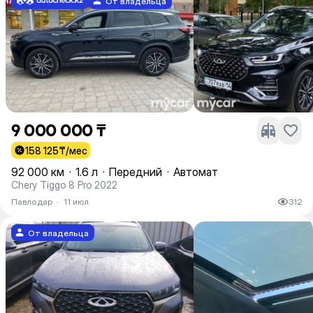
От владельца
9 000 000 ₸
158 125
₸/мес
92 000 км
·
1.6 л
·
Передний
·
Автомат
Chery Tiggo 8 Pro 2022
Павлодар
·
11 июл
312
От владельца