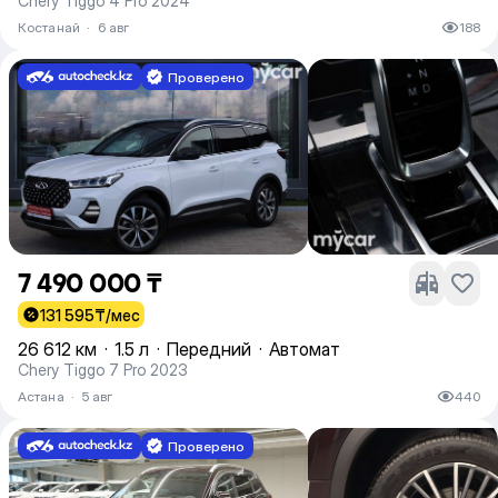
Chery Tiggo 4 Pro 2024
Костанай
·
6 авг
188
Проверено
7 490 000 ₸
131 595
₸/мес
26 612 км
·
1.5 л
·
Передний
·
Автомат
Chery Tiggo 7 Pro 2023
Астана
·
5 авг
440
Проверено