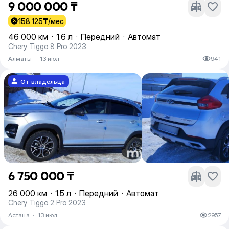
9 000 000 ₸
158 125
₸/мес
46 000 км
·
1.6 л
·
Передний
·
Автомат
Chery Tiggo 8 Pro 2023
Алматы
·
13 июл
941
От владельца
6 750 000 ₸
26 000 км
·
1.5 л
·
Передний
·
Автомат
Chery Tiggo 2 Pro 2023
Астана
·
13 июл
2957