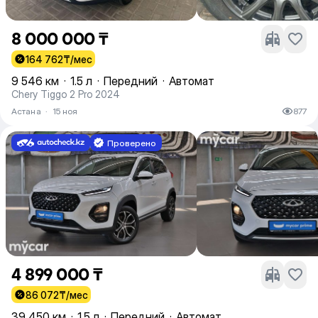
8 000 000 ₸
164 762
₸/мес
9 546 км
·
1.5 л
·
Передний
·
Автомат
Chery Tiggo 2 Pro 2024
Астана
·
15 ноя
877
Проверено
4 899 000 ₸
86 072
₸/мес
39 450 км
·
1.5 л
·
Передний
·
Автомат