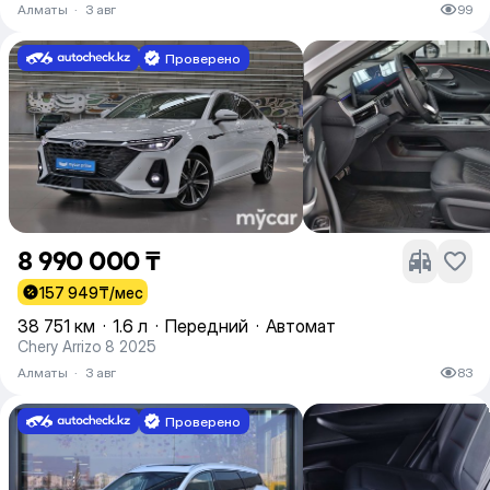
Алматы
·
3 авг
99
Проверено
8 990 000 ₸
157 949
₸/мес
38 751 км
·
1.6 л
·
Передний
·
Автомат
Chery Arrizo 8 2025
Алматы
·
3 авг
83
Проверено