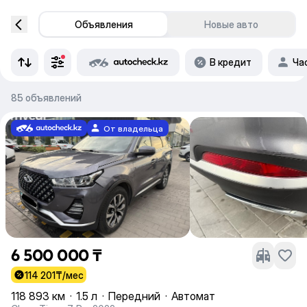
Объявления
Новые авто
В кредит
Ча
85 объявлений
От владельца
6 500 000 ₸
114 201
₸/мес
118 893 км
·
1.5 л
·
Передний
·
Автомат