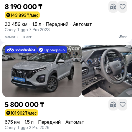
8 190 000 ₸
143 893
₸/мес
33 459 км
·
1.5 л
·
Передний
·
Автомат
Chery Tiggo 7 Pro 2023
Алматы
·
4 авг
68
Проверено
5 800 000 ₸
101 902
₸/мес
675 км
·
1.5 л
·
Передний
·
Автомат
Chery Tiggo 2 Pro 2026