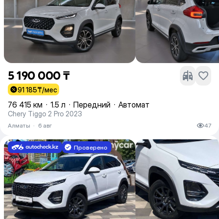
5 190 000 ₸
91 185
₸/мес
76 415 км
·
1.5 л
·
Передний
·
Автомат
Chery Tiggo 2 Pro 2023
Алматы
·
6 авг
47
Проверено