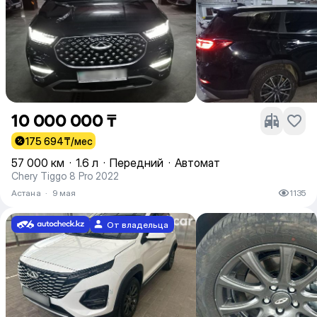
10 000 000 ₸
175 694
₸/мес
57 000 км
·
1.6 л
·
Передний
·
Автомат
Chery Tiggo 8 Pro 2022
Астана
·
9 мая
1135
От владельца