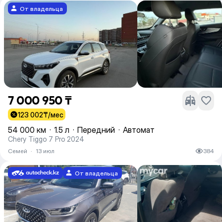
От владельца
7 000 950 ₸
123 002
₸/мес
54 000 км
·
1.5 л
·
Передний
·
Автомат
Chery Tiggo 7 Pro 2024
Семей
·
13 июл
384
От владельца