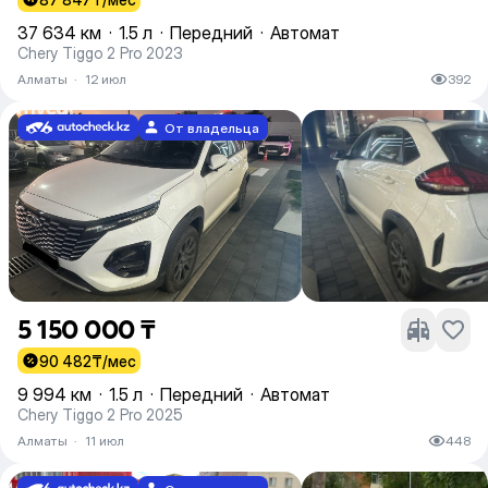
37 634 км
·
1.5 л
·
Передний
·
Автомат
Chery Tiggo 2 Pro 2023
Алматы
·
12 июл
392
От владельца
5 150 000 ₸
90 482
₸/мес
9 994 км
·
1.5 л
·
Передний
·
Автомат
Chery Tiggo 2 Pro 2025
Алматы
·
11 июл
448