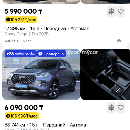
5 990 000 ₸
105 241
₸/мес
12 398 км
·
1.5 л
·
Передний
·
Автомат
Chery Tiggo 2 Pro 2025
Алматы
·
6 авг
33
Проверено
6 090 000 ₸
106 998
₸/мес
58 741 км
·
1.5 л
·
Передний
·
Автомат