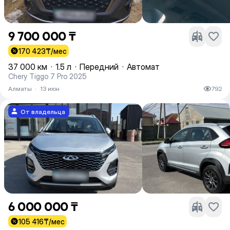
9 700 000 ₸
170 423
₸/мес
37 000 км
·
1.5 л
·
Передний
·
Автомат
Chery Tiggo 7 Pro 2025
Алматы
·
13 июн
792
От владельца
6 000 000 ₸
105 416
₸/мес