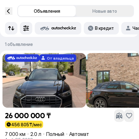
Объявления
Новые авто
В кредит
Ча
1 объявление
От владельца
26 000 000 ₸
456 805
₸/мес
7 000 км
·
2.0 л
·
Полный
·
Автомат