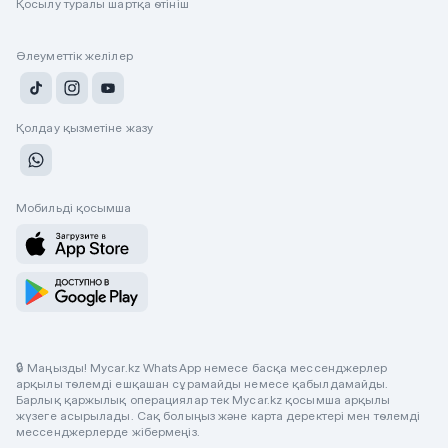
Қосылу туралы шартқа өтініш
Әлеуметтік желілер
Қолдау қызметіне жазу
Мобильді қосымша
🔒 Маңызды! Mycar.kz WhatsApp немесе басқа мессенджерлер
арқылы төлемді ешқашан сұрамайды немесе қабылдамайды.
Барлық қаржылық операциялар тек Mycar.kz қосымша арқылы
жүзеге асырылады. Сақ болыңыз және карта деректері мен төлемді
мессенджерлерде жібермеңіз.