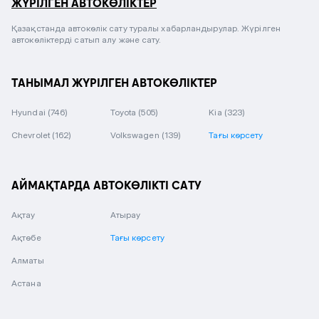
ЖҮРІЛГЕН АВТОКӨЛІКТЕР
Қазақстанда автокөлік сату туралы хабарландырулар. Жүрілген
автокөліктерді сатып алу және сату.
ТАНЫМАЛ ЖҮРІЛГЕН АВТОКӨЛІКТЕР
Hyundai
(746)
Toyota
(505)
Kia
(323)
Chevrolet
(162)
Volkswagen
(139)
Тағы көрсету
АЙМАҚТАРДА АВТОКӨЛІКТІ САТУ
Ақтау
Атырау
Ақтөбе
Тағы көрсету
Алматы
Астана