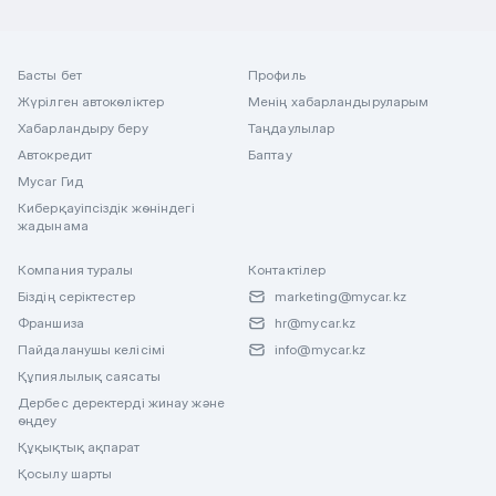
Басты бет
Профиль
Жүрілген автокөліктер
Менің хабарландыруларым
Хабарландыру беру
Таңдаулылар
Автокредит
Баптау
Mycar Гид
Киберқауіпсіздік жөніндегі
жадынама
Компания туралы
Контактілер
Біздің серіктестер
marketing@mycar.kz
Франшиза
hr@mycar.kz
Пайдаланушы келісімі
info@mycar.kz
Құпиялылық саясаты
Дербес деректерді жинау және
өңдеу
Құқықтық ақпарат
Қосылу шарты