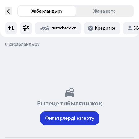
Хабарландыру
Жаңа авто
Кредитке
Же
0 хабарландыру
Ештеңе табылған жоқ
Фильтрлерді өзгерту