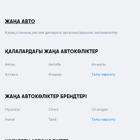
ЖАҢА АВТО
Қазақстанның ресми дилерлік орталықтарынан автокөліктер
ҚАЛАЛАРДАҒЫ ЖАҢА АВТОКӨЛІКТЕР
Актау
Актобе
Алматы
Астана
Атырау
Тағы көрсету
ЖАҢА АВТОКӨЛІКТЕР БРЕНДТЕРІ
Hyundai
Chery
Changan
Haval
Tank
Тағы көрсету