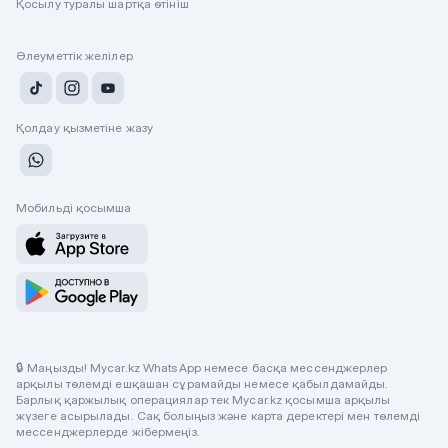
Қосылу туралы шартқа өтініш
Әлеуметтік желілер
Қолдау қызметіне жазу
Мобильді қосымша
🔒 Маңызды! Mycar.kz WhatsApp немесе басқа мессенджерлер
арқылы төлемді ешқашан сұрамайды немесе қабылдамайды.
Барлық қаржылық операциялар тек Mycar.kz қосымша арқылы
жүзеге асырылады. Сақ болыңыз және карта деректері мен төлемді
мессенджерлерде жібермеңіз.