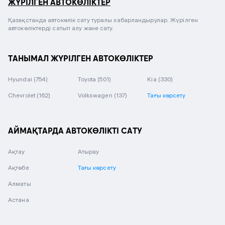
ЖҮРІЛГЕН АВТОКӨЛІКТЕР
Қазақстанда автокөлік сату туралы хабарландырулар. Жүрілген
автокөліктерді сатып алу және сату.
ТАНЫМАЛ ЖҮРІЛГЕН АВТОКӨЛІКТЕР
Hyundai
(754)
Toyota
(501)
Kia
(330)
Chevrolet
(162)
Volkswagen
(137)
Тағы көрсету
АЙМАҚТАРДА АВТОКӨЛІКТІ САТУ
Ақтау
Атырау
Ақтөбе
Тағы көрсету
Алматы
Астана