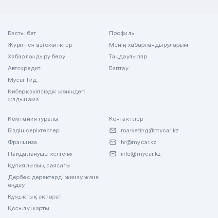
Басты бет
Профиль
Жүрілген автокөліктер
Менің хабарландыруларым
Хабарландыру беру
Таңдаулылар
Автокредит
Баптау
Mycar Гид
Киберқауіпсіздік жөніндегі
жадынама
Компания туралы
Контактілер
Біздің серіктестер
marketing@mycar.kz
Франшиза
hr@mycar.kz
Пайдаланушы келісімі
info@mycar.kz
Құпиялылық саясаты
Дербес деректерді жинау және
өңдеу
Құқықтық ақпарат
Қосылу шарты