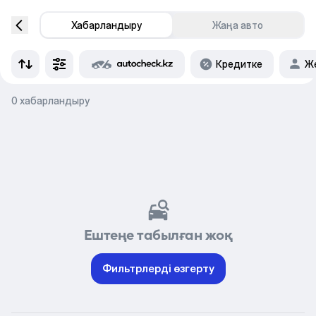
Хабарландыру
Жаңа авто
Кредитке
Же
0 хабарландыру
Ештеңе табылған жоқ
Фильтрлерді өзгерту