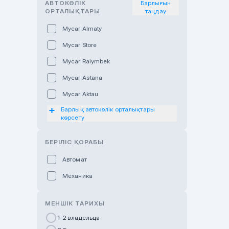
АВТОКӨЛІК
Барлығын
ОРТАЛЫҚТАРЫ
таңдау
Mycar Almaty
Mycar Store
Mycar Raiymbek
Mycar Astana
Mycar Aktau
Барлық автокөлік орталықтары
Mycar Uralsk
көрсету
Haval & Tank Kyzylorda
БЕРІЛІС ҚОРАБЫ
Haval & Tank Pavlodar
Bavaria Almaty
Автомат
Mycar Shymkent
Механика
Bavaria Astana
МЕНШІК ТАРИХЫ
GWM Nurly Zhol
1-2 владельца
Chery Astana