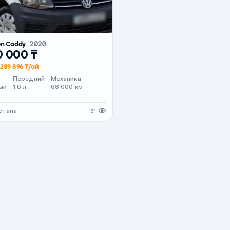
en Caddy
2020
0 000 ₸
289 896 ₸/ай
Передний
Механика
ый
1.6 л
68 000 км
стана
61