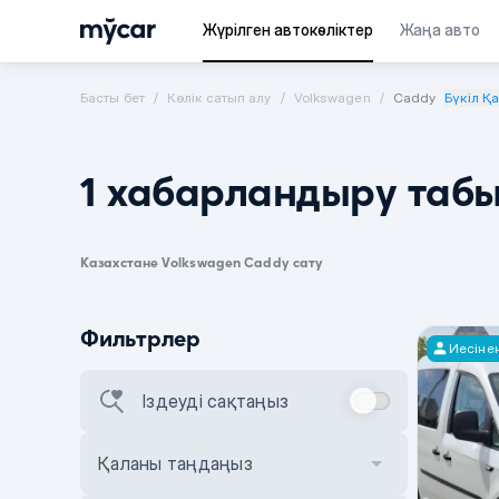
Жүрілген автокөліктер
Жаңа авто
Басты бет
Көлік сатып алу
Volkswagen
Caddy
Бүкіл Қ
1 хабарландыру таб
Казахстане Volkswagen Caddy сату
Фильтрлер
Иесіне
Іздеуді сақтаңыз
Қаланы таңдаңыз