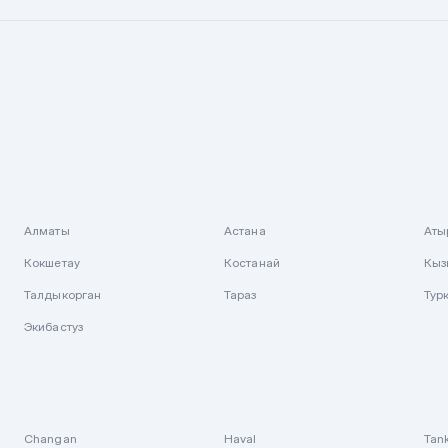
Алматы
Астана
Аты
Кокшетау
Костанай
Кыз
Талдыкорган
Тараз
Тур
Экибастуз
Changan
Haval
Tan