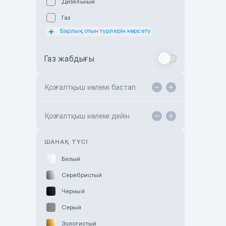
Дизельный
Subaru Astana
Газ
Subaru Motor Almaty
Барлық отын түрлерін көрсету
Toyota Almaty
Газ жабдығы
Toyota Astana
Toyota Kokshetau
Қозғалтқыш көлемі бастап
TANK Motors Karaganda
Hyundai ShymCity
Қозғалтқыш көлемі дейін
Toyota Shygys
ШАНАҚ ТҮСІ
Белый
Серебристый
Черный
Серый
Золотистый