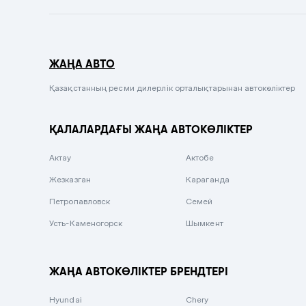
Темно-синий
Серый металлик
ЖАҢА АВТО
Сиреневый металлик
Черный металлик
Қазақстанның ресми дилерлік орталықтарынан автокөліктер
Стальной
ҚАЛАЛАРДАҒЫ ЖАҢА АВТОКӨЛІКТЕР
Вишневый
Серебристый металлик
Актау
Актобе
Темно-коричневый
Жезказган
Караганда
Бело-Дымчатый
Петропавловск
Семей
Светло-зелёный металлик
Усть-Каменогорск
Шымкент
Бирюзовый
Темно-синий металлик
ЖАҢА АВТОКӨЛІКТЕР БРЕНДТЕРІ
Зеленый металлик
Hyundai
Chery
Комбинированный