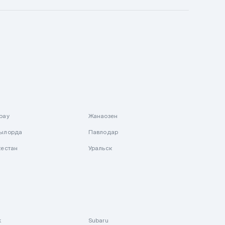
рау
Жанаозен
ылорда
Павлодар
кестан
Уральск
k
Subaru