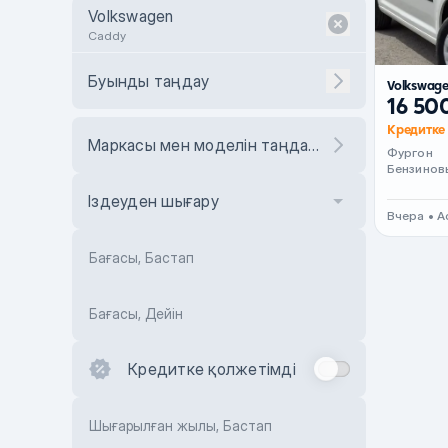
Volkswagen
Caddy
Буынды таңдау
Volkswag
16 50
Кредитке 
Маркасы мен моделін таңдаңыз
Фургон
Бензинов
Іздеуден шығару
Вчера • А
Бағасы, Бастап
Бағасы, Дейін
Кредитке қолжетімді
Шығарылған жылы, Бастап