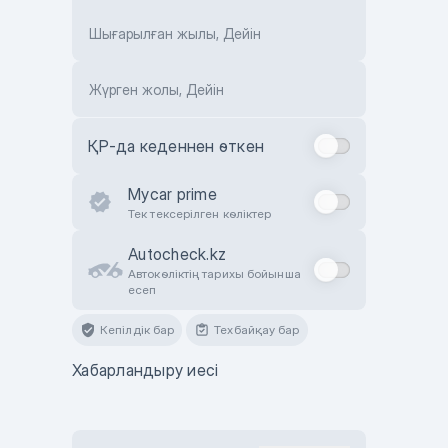
Шығарылған жылы, Дейін
Жүрген жолы, Дейін
ҚР-да кеденнен өткен
Mycar prime
Тек тексерілген көліктер
Autocheck.kz
Автокөліктің тарихы бойынша
есеп
Кепілдік бар
Техбайқау бар
Хабарландыру иесі