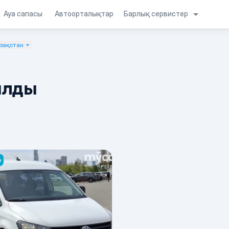
Барлық сервистер
Ауа сапасы
Автоорталықтар
азақстан
ылды
н