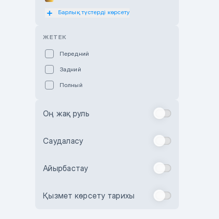
Барлық түстерді көрсету
Оранжевый
Розовый
ЖЕТЕК
Красный
Передний
Пурпурный
Задний
Коричневый
Полный
Голубой
Синий
Оң жақ руль
Фиолетовый
Зеленый
Саудаласу
Желтый
Айырбастау
Бежевый
Бордовый
Қызмет көрсету тарихы
Комбинированный
Бронзовый