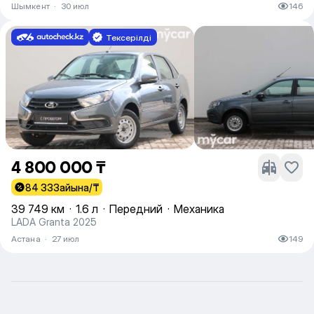
Шымкент
·
30 июл
146
Тексерілді
4 800 000 ₸
84 333
айына/₸
39 749 км
·
1.6 л
·
Передний
·
Механика
LADA Granta 2025
Астана
·
27 июл
149