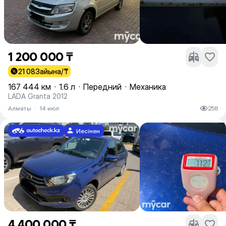
1 200 000 ₸
21 083
айына/₸
167 444 км
·
1.6 л
·
Передний
·
Механика
LADA Granta 2012
Алматы
·
14 июл
258
Иесінен
4 400 000 ₸