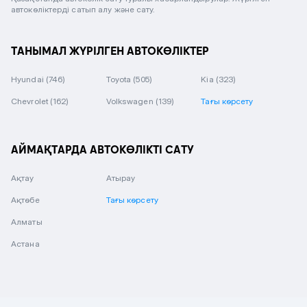
автокөліктерді сатып алу және сату.
ТАНЫМАЛ ЖҮРІЛГЕН АВТОКӨЛІКТЕР
Hyundai
(746)
Toyota
(505)
Kia
(323)
Chevrolet
(162)
Volkswagen
(139)
Тағы көрсету
АЙМАҚТАРДА АВТОКӨЛІКТІ САТУ
Ақтау
Атырау
Ақтөбе
Тағы көрсету
Алматы
Астана