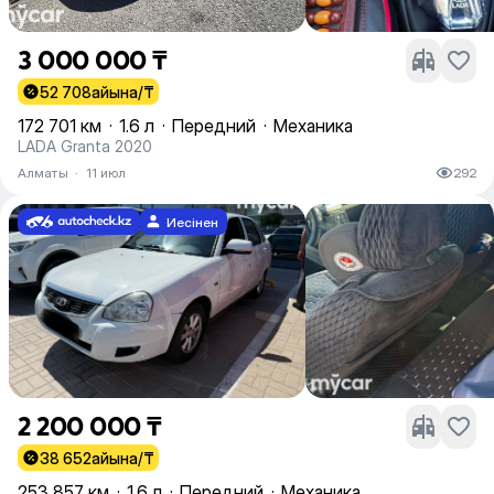
3 000 000 ₸
52 708
айына/₸
172 701 км
·
1.6 л
·
Передний
·
Механика
LADA Granta 2020
Алматы
·
11 июл
292
Иесінен
2 200 000 ₸
38 652
айына/₸
253 857 км
·
1.6 л
·
Передний
·
Механика