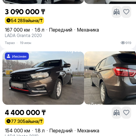
3 090 000 ₸
54 289
айына/₸
167 000 км
·
1.6 л
·
Передний
·
Механика
LADA Granta 2020
Тараз
·
19 июн
919
Иесінен
4 400 000 ₸
77 305
айына/₸
154 000 км
·
1.8 л
·
Передний
·
Механика