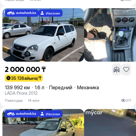
Иесінен
2 000 000 ₸
35 138
айына/₸
139 992 км
·
1.6 л
·
Передний
·
Механика
LADA Priora 2012
Павлодар
·
14 июл
271
Иесінен