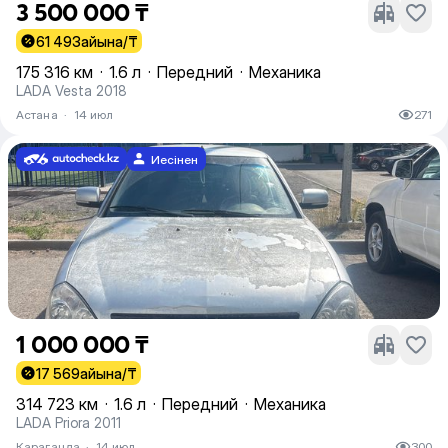
3 500 000 ₸
61 493
айына/₸
175 316 км
·
1.6 л
·
Передний
·
Механика
LADA Vesta 2018
Астана
·
14 июл
271
Иесінен
1 000 000 ₸
17 569
айына/₸
314 723 км
·
1.6 л
·
Передний
·
Механика
LADA Priora 2011
Караганда
·
14 июл
300