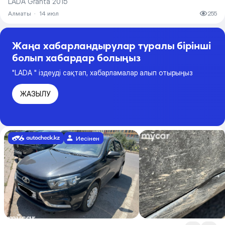
LADA Granta 2015
Алматы
·
14 июл
255
Жаңа хабарландырулар туралы бірінші
болып хабардар болыңыз
"LADA " іздеуді сақтап, хабарламалар алып отырыңыз
ЖАЗЫЛУ
Иесінен