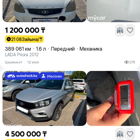
1 200 000 ₸
21 083
айына/₸
389 061 км
·
1.6 л
·
Передний
·
Механика
LADA Priora 2012
Шымкент
·
12 июл
275
Иесінен
4 500 000 ₸