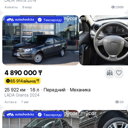
LADA Vesta 2019
Алматы
·
8 мар
2988
Тексерілді
4 890 000 ₸
85 914
айына/₸
25 922 км
·
1.6 л
·
Передний
·
Механика
LADA Granta 2024
Астана
·
7 авг
29
Тексерілді