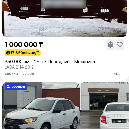
1 000 000 ₸
17 569
айына/₸
350 000 км
·
1.6 л
·
Передний
·
Механика
LADA 2114 2012
Алматы
·
22 июн
709
Иесінен