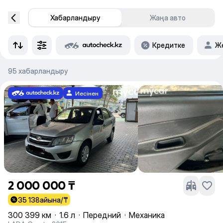
Хабарландыру
Жаңа авто
Кредитке
Же
95 хабарландыру
Иесінен
2 000 000 ₸
35 138
айына/₸
300 399 км
·
1.6 л
·
Передний
·
Механика