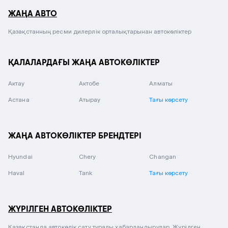
ЖАҢА АВТО
Қазақстанның ресми дилерлік орталықтарынан автокөліктер
ҚАЛАЛАРДАҒЫ ЖАҢА АВТОКӨЛІКТЕР
Актау
Актобе
Алматы
Астана
Атырау
Тағы көрсету
ЖАҢА АВТОКӨЛІКТЕР БРЕНДТЕРІ
Hyundai
Chery
Changan
Haval
Tank
Тағы көрсету
ЖҮРІЛГЕН АВТОКӨЛІКТЕР
Қазақстанда автокөлік сату туралы хабарландырулар. Жүрілген