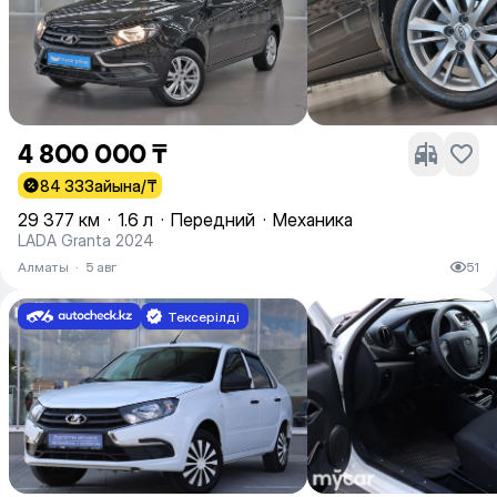
4 800 000 ₸
84 333
айына/₸
29 377 км
·
1.6 л
·
Передний
·
Механика
LADA Granta 2024
Алматы
·
5 авг
51
Тексерілді