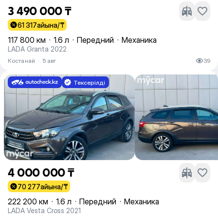
3 490 000 ₸
61 317
айына/₸
117 800 км
·
1.6 л
·
Передний
·
Механика
LADA Granta 2022
Костанай
·
5 авг
39
Тексерілді
4 000 000 ₸
70 277
айына/₸
222 200 км
·
1.6 л
·
Передний
·
Механика
LADA Vesta Cross 2021