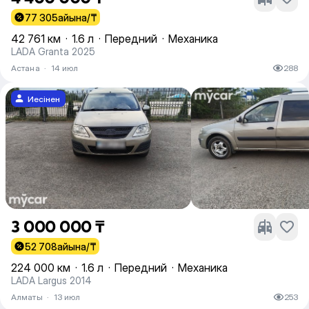
77 305
айына/₸
42 761 км
·
1.6 л
·
Передний
·
Механика
LADA Granta 2025
Астана
·
14 июл
288
Иесінен
3 000 000 ₸
52 708
айына/₸
224 000 км
·
1.6 л
·
Передний
·
Механика
LADA Largus 2014
Алматы
·
13 июл
253