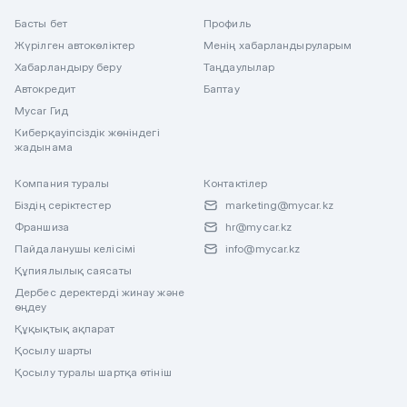
Басты бет
Профиль
Жүрілген автокөліктер
Менің хабарландыруларым
Хабарландыру беру
Таңдаулылар
Автокредит
Баптау
Mycar Гид
Киберқауіпсіздік жөніндегі
жадынама
Компания туралы
Контактілер
Біздің серіктестер
marketing@mycar.kz
Франшиза
hr@mycar.kz
Пайдаланушы келісімі
info@mycar.kz
Құпиялылық саясаты
Дербес деректерді жинау және
өңдеу
Құқықтық ақпарат
Қосылу шарты
Қосылу туралы шартқа өтініш