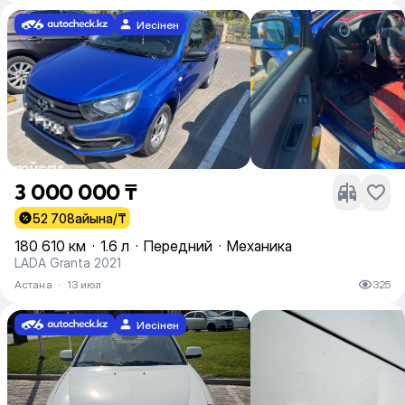
Иесінен
3 000 000 ₸
52 708
айына/₸
180 610 км
·
1.6 л
·
Передний
·
Механика
LADA Granta 2021
Астана
·
13 июл
325
Иесінен