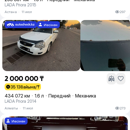
LADA Priora 2015
Астана
·
11 июл
297
Иесінен
2 000 000 ₸
35 138
айына/₸
434 072 км
·
1.6 л
·
Передний
·
Механика
LADA Priora 2014
Алматы
·
11 июл
273
Иесінен