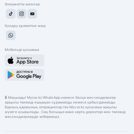
Әлеуметтік желілер
Қолдау қызметіне жазу
Мобильді қосымша
🔒 Маңызды! Mycar.kz WhatsApp немесе басқа мессенджерлер
арқылы төлемді ешқашан сұрамайды немесе қабылдамайды.
Барлық қаржылық операциялар тек Mycar.kz қосымша арқылы
жүзеге асырылады. Сақ болыңыз және карта деректері мен төлемді
мессенджерлерде жібермеңіз.