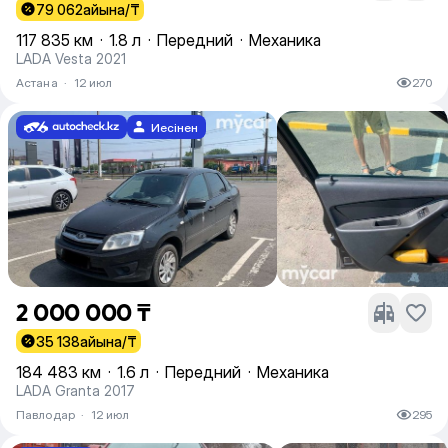
79 062
айына/₸
117 835 км
·
1.8 л
·
Передний
·
Механика
LADA Vesta 2021
Астана
·
12 июл
270
Иесінен
2 000 000 ₸
35 138
айына/₸
184 483 км
·
1.6 л
·
Передний
·
Механика
LADA Granta 2017
Павлодар
·
12 июл
295