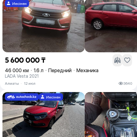
Иесінен
5 600 000 ₸
46 000 км
·
1.6 л
·
Передний
·
Механика
LADA Vesta 2021
Алматы
·
12 июл
3640
Иесінен