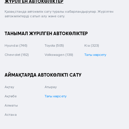
ЖҮРІЛГЕН АВТОКӨЛІКТЕР
Қазақстанда автокөлік сату туралы хабарландырулар. Жүрілген
автокөліктерді сатып алу және сату.
ТАНЫМАЛ ЖҮРІЛГЕН АВТОКӨЛІКТЕР
Hyundai
(746)
Toyota
(505)
Kia
(323)
Chevrolet
(162)
Volkswagen
(139)
Тағы көрсету
АЙМАҚТАРДА АВТОКӨЛІКТІ САТУ
Ақтау
Атырау
Ақтөбе
Тағы көрсету
Алматы
Астана