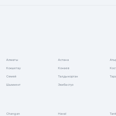
Алматы
Астана
Аты
Кокшетау
Конаев
Кос
Семей
Талдыкорган
Тар
Шымкент
Экибастуз
Changan
Haval
Tan