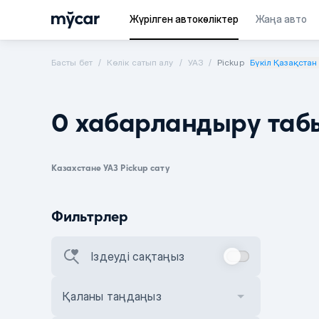
Жүрілген автокөліктер
Жаңа авто
Басты бет
Көлік сатып алу
УАЗ
Pickup
Бүкіл Қазақстан
0 хабарландыру таб
Казахстане УАЗ Pickup сату
Фильтрлер
Іздеуді сақтаңыз
Қаланы таңдаңыз