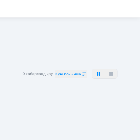
0 хабарландыру
Күні бойынша