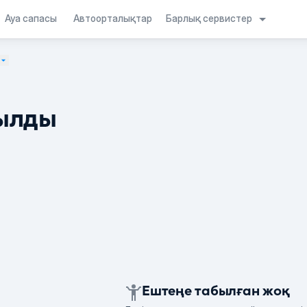
Барлық сервистер
Ауа сапасы
Автоорталықтар
ылды
Ештеңе табылған жоқ