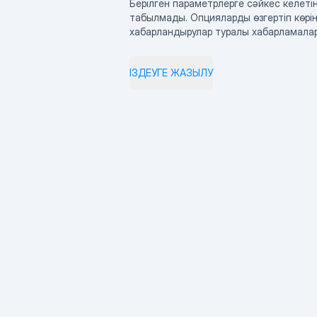
Берілген параметрлерге сәйкес келетін
табылмады. Опцияларды өзгертіп көрің
хабарландырулар туралы хабарламала
ІЗДЕУГЕ ЖАЗЫЛУ