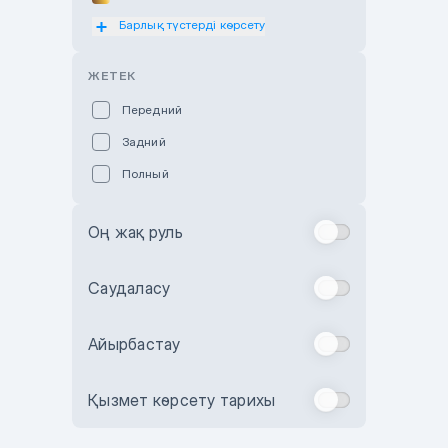
Барлық түстерді көрсету
Оранжевый
Розовый
ЖЕТЕК
Красный
Передний
Пурпурный
Задний
Коричневый
Полный
Голубой
Синий
Оң жақ руль
Фиолетовый
Зеленый
Саудаласу
Желтый
Айырбастау
Бежевый
Бордовый
Қызмет көрсету тарихы
Комбинированный
Бронзовый