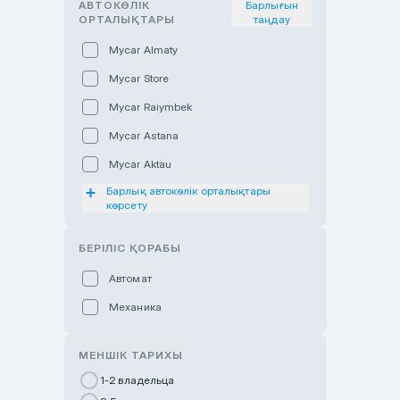
АВТОКӨЛІК
Барлығын
ОРТАЛЫҚТАРЫ
таңдау
Mycar Almaty
Mycar Store
Mycar Raiymbek
Mycar Astana
Mycar Aktau
Барлық автокөлік орталықтары
Mycar Uralsk
көрсету
Haval & Tank Kyzylorda
БЕРІЛІС ҚОРАБЫ
Haval & Tank Pavlodar
Bavaria Almaty
Автомат
Mycar Shymkent
Механика
Bavaria Astana
МЕНШІК ТАРИХЫ
GWM Nurly Zhol
1-2 владельца
Chery Astana