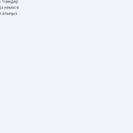
 тізімдер
із немесе
р алыңыз