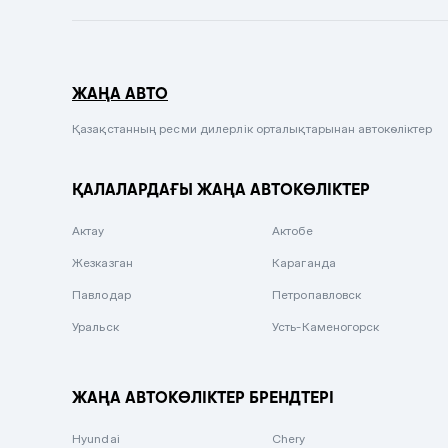
Темно-синий
Серый металлик
ЖАҢА АВТО
Сиреневый металлик
Черный металлик
Қазақстанның ресми дилерлік орталықтарынан автокөліктер
Стальной
ҚАЛАЛАРДАҒЫ ЖАҢА АВТОКӨЛІКТЕР
Вишневый
Серебристый металлик
Актау
Актобе
Темно-коричневый
Жезказган
Караганда
Бело-Дымчатый
Павлодар
Петропавловск
Светло-зелёный металлик
Уральск
Усть-Каменогорск
Бирюзовый
Темно-синий металлик
ЖАҢА АВТОКӨЛІКТЕР БРЕНДТЕРІ
Зеленый металлик
Hyundai
Chery
Комбинированный