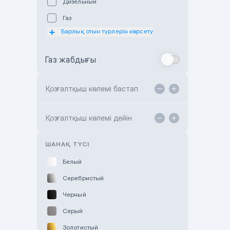
Дизельный
Subaru Astana
Газ
Subaru Motor Almaty
Барлық отын түрлерін көрсету
Toyota Almaty
Газ жабдығы
Toyota Astana
Toyota Kokshetau
Қозғалтқыш көлемі бастап
TANK Motors Karaganda
Hyundai ShymCity
Қозғалтқыш көлемі дейін
Toyota Shygys
ШАНАҚ ТҮСІ
Белый
Серебристый
Черный
Серый
Золотистый