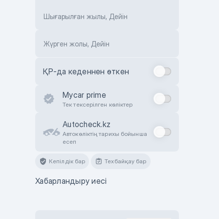
Шығарылған жылы, Дейін
Жүрген жолы, Дейін
ҚР-да кеденнен өткен
Mycar prime
Тек тексерілген көліктер
Autocheck.kz
Автокөліктің тарихы бойынша
есеп
Кепілдік бар
Техбайқау бар
Хабарландыру иесі