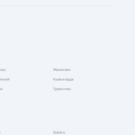
рау
Жанаозен
танай
Кызылорда
аз
Туркестан
k
Subaru