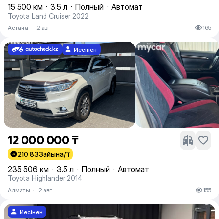
15 500 км
·
3.5 л
·
Полный
·
Автомат
Toyota Land Cruiser 2022
Астана
·
2 авг
165
Иесінен
12 000 000 ₸
210 833
айына/₸
235 506 км
·
3.5 л
·
Полный
·
Автомат
Toyota Highlander 2014
Алматы
·
2 авг
155
Иесінен