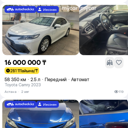
Иесінен
16 000 000 ₸
281 111
айына/₸
58 350 км
·
2.5 л
·
Передний
·
Автомат
Toyota Camry 2023
Астана
·
2 авг
119
Иесінен