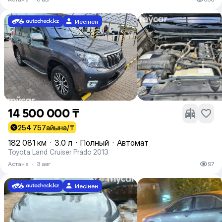
Иесінен
14 500 000 ₸
254 757
айына/₸
182 081 км
·
3.0 л
·
Полный
·
Автомат
Toyota Land Cruiser Prado 2013
Астана
·
3 авг
97
Иесінен