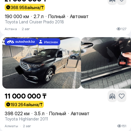
368 958
айына/₸
190 000 км
·
2.7 л
·
Полный
·
Автомат
Toyota Land Cruiser Prado 2018
Астана
·
2 авг
127
Иесінен
11 000 000 ₸
193 264
айына/₸
398 022 км
·
3.5 л
·
Полный
·
Автомат
Toyota Highlander 2011
Алматы
·
2 авг
151