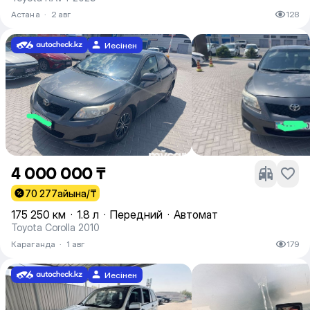
Астана
·
2 авг
128
Иесінен
4 000 000 ₸
70 277
айына/₸
175 250 км
·
1.8 л
·
Передний
·
Автомат
Toyota Corolla 2010
Караганда
·
1 авг
179
Иесінен