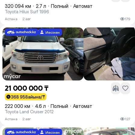
320 094 км
·
2.7 л
·
Полный
·
Автомат
Toyota Hilux Surf 1996
Астана
·
2 авг
179
Иесінен
21 000 000 ₸
368 958
айына/₸
222 000 км
·
4.6 л
·
Полный
·
Автомат
Toyota Land Cruiser 2012
Астана
·
2 авг
127
Иесінен