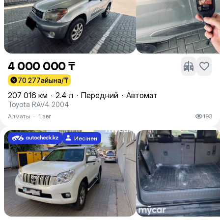
4 000 000 ₸
70 277
айына/₸
207 016 км
·
2.4 л
·
Передний
·
Автомат
Toyota RAV4 2004
Алматы
·
1 авг
193
Иесінен