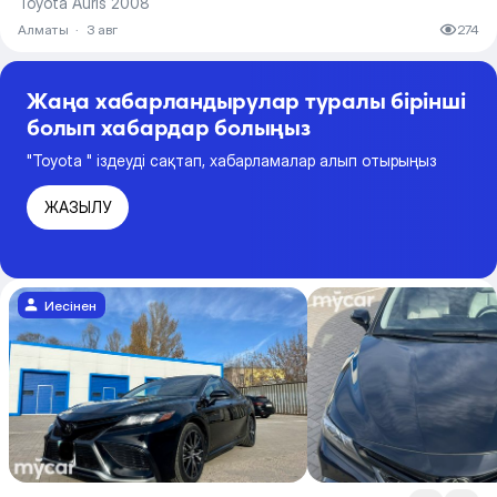
Toyota Auris 2008
Алматы
·
3 авг
274
Жаңа хабарландырулар туралы бірінші
болып хабардар болыңыз
"Toyota " іздеуді сақтап, хабарламалар алып отырыңыз
ЖАЗЫЛУ
Иесінен