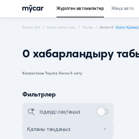
Жүрілген автокөліктер
Жаңа авто
Басты бет
Көлік сатып алу
Toyota
Verso-S
Бүкіл Қазақ
0 хабарландыру таб
Казахстане Toyota Verso-S сату
Фильтрлер
Іздеуді сақтаңыз
Қаланы таңдаңыз