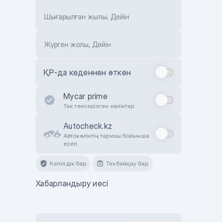
Шығарылған жылы, Дейін
Жүрген жолы, Дейін
ҚР-да кеденнен өткен
Mycar prime
Тек тексерілген көліктер
Autocheck.kz
Автокөліктің тарихы бойынша
есеп
Кепілдік бар
Техбайқау бар
Хабарландыру иесі