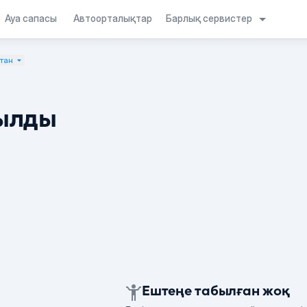
Барлық сервистер
Ауа сапасы
Автоорталықтар
стан
ылды
Ештеңе табылған жоқ