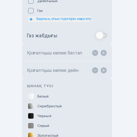
Дизельный
Subaru Astana
Газ
Subaru Motor Almaty
Барлық отын түрлерін көрсету
Toyota Almaty
Газ жабдығы
Toyota Astana
Toyota Kokshetau
Қозғалтқыш көлемі бастап
TANK Motors Karaganda
Hyundai ShymCity
Қозғалтқыш көлемі дейін
Toyota Shygys
ШАНАҚ ТҮСІ
Белый
Серебристый
Черный
Серый
Золотистый