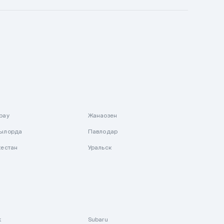
рау
Жанаозен
ылорда
Павлодар
кестан
Уральск
k
Subaru