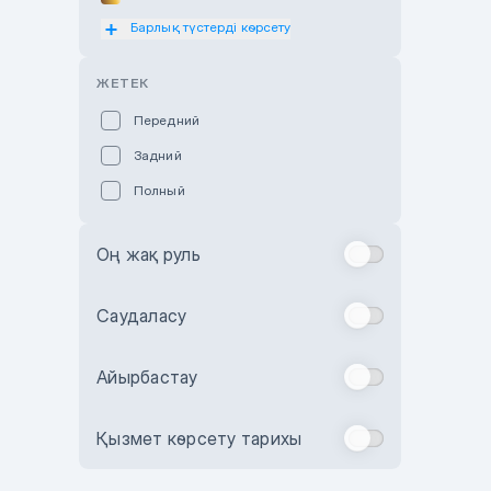
Барлық түстерді көрсету
Оранжевый
Розовый
ЖЕТЕК
Красный
Передний
Пурпурный
Задний
Коричневый
Полный
Голубой
Синий
Оң жақ руль
Фиолетовый
Зеленый
Саудаласу
Желтый
Айырбастау
Бежевый
Бордовый
Қызмет көрсету тарихы
Комбинированный
Бронзовый