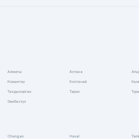
Алматы
Астана
Аты
Кокшетау
Костанай
Кыз
Талдыкорган
Тараз
Тур
Экибастуз
Changan
Haval
Tan