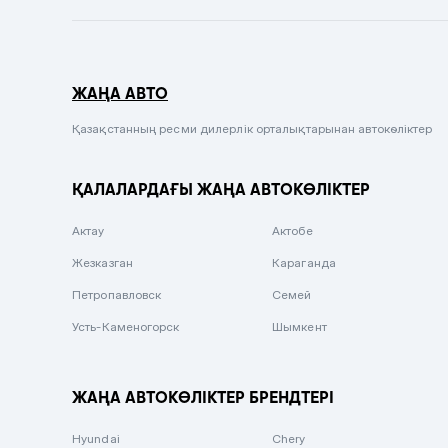
Темно-синий
Серый металлик
ЖАҢА АВТО
Сиреневый металлик
Черный металлик
Қазақстанның ресми дилерлік орталықтарынан автокөліктер
Стальной
ҚАЛАЛАРДАҒЫ ЖАҢА АВТОКӨЛІКТЕР
Вишневый
Серебристый металлик
Актау
Актобе
Темно-коричневый
Жезказган
Караганда
Бело-Дымчатый
Петропавловск
Семей
Светло-зелёный металлик
Усть-Каменогорск
Шымкент
Бирюзовый
Темно-синий металлик
ЖАҢА АВТОКӨЛІКТЕР БРЕНДТЕРІ
Зеленый металлик
Hyundai
Chery
Комбинированный