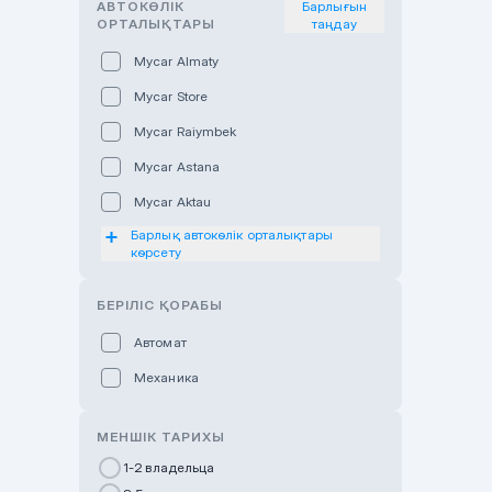
АВТОКӨЛІК
Барлығын
ОРТАЛЫҚТАРЫ
таңдау
Mycar Almaty
Mycar Store
Mycar Raiymbek
Mycar Astana
Mycar Aktau
Барлық автокөлік орталықтары
Mycar Uralsk
көрсету
Haval & Tank Kyzylorda
БЕРІЛІС ҚОРАБЫ
Haval & Tank Pavlodar
Bavaria Almaty
Автомат
Mycar Shymkent
Механика
Bavaria Astana
МЕНШІК ТАРИХЫ
GWM Nurly Zhol
1-2 владельца
Chery Astana