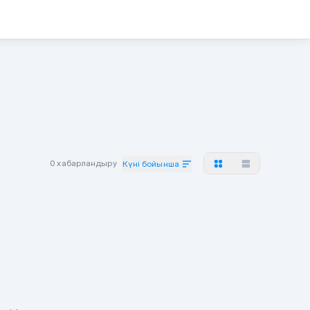
0 хабарландыру
Күні бойынша