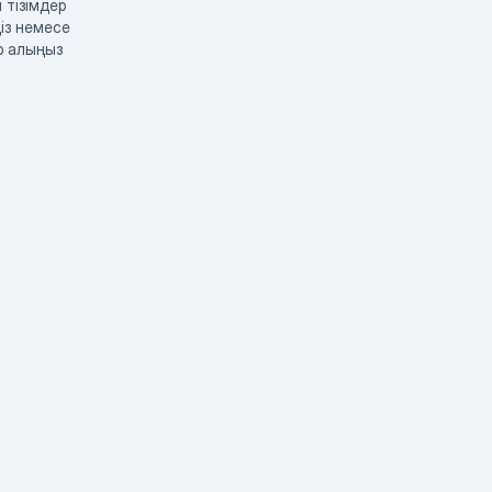
 тізімдер
із немесе
р алыңыз