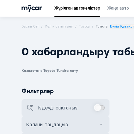
Жүрілген автокөліктер
Жаңа авто
Басты бет
Көлік сатып алу
Toyota
Tundra
Бүкіл Қазақс
0 хабарландыру таб
Казахстане Toyota Tundra сату
Фильтрлер
Іздеуді сақтаңыз
Қаланы таңдаңыз