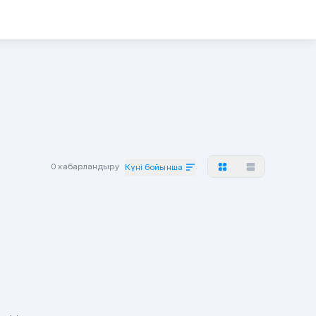
0 хабарландыру
Күні бойынша