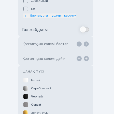
Дизельный
Subaru Astana
Газ
Subaru Motor Almaty
Барлық отын түрлерін көрсету
Toyota Almaty
Газ жабдығы
Toyota Astana
Toyota Kokshetau
Қозғалтқыш көлемі бастап
TANK Motors Karaganda
Hyundai ShymCity
Қозғалтқыш көлемі дейін
Toyota Shygys
ШАНАҚ ТҮСІ
Белый
Серебристый
Черный
Серый
Золотистый