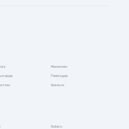
рау
Жанаозен
ылорда
Павлодар
кестан
Уральск
k
Subaru