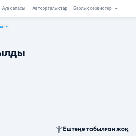
Барлық сервистер
Ауа сапасы
Автоорталықтар
тан
ылды
Ештеңе табылған жоқ