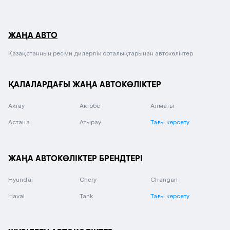
ЖАҢА АВТО
Қазақстанның ресми дилерлік орталықтарынан автокөліктер
ҚАЛАЛАРДАҒЫ ЖАҢА АВТОКӨЛІКТЕР
Актау
Актобе
Алматы
Астана
Атырау
Тағы көрсету
ЖАҢА АВТОКӨЛІКТЕР БРЕНДТЕРІ
Hyundai
Chery
Changan
Haval
Tank
Тағы көрсету