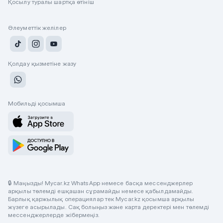
Қосылу туралы шартқа өтініш
Әлеуметтік желілер
Қолдау қызметіне жазу
Мобильді қосымша
🔒 Маңызды! Mycar.kz WhatsApp немесе басқа мессенджерлер
арқылы төлемді ешқашан сұрамайды немесе қабылдамайды.
Барлық қаржылық операциялар тек Mycar.kz қосымша арқылы
жүзеге асырылады. Сақ болыңыз және карта деректері мен төлемді
мессенджерлерде жібермеңіз.