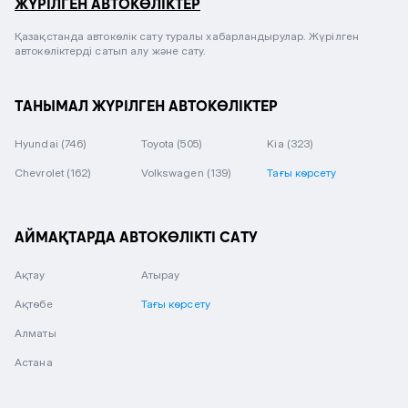
ЖҮРІЛГЕН АВТОКӨЛІКТЕР
Қазақстанда автокөлік сату туралы хабарландырулар. Жүрілген
автокөліктерді сатып алу және сату.
ТАНЫМАЛ ЖҮРІЛГЕН АВТОКӨЛІКТЕР
Hyundai
(746)
Toyota
(505)
Kia
(323)
Chevrolet
(162)
Volkswagen
(139)
Тағы көрсету
АЙМАҚТАРДА АВТОКӨЛІКТІ САТУ
Ақтау
Атырау
Ақтөбе
Тағы көрсету
Алматы
Астана