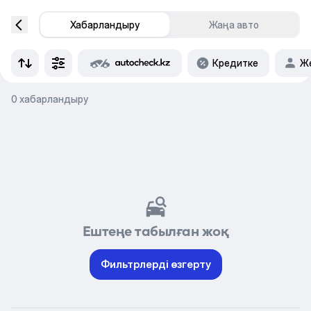
Хабарландыру
Жаңа авто
Кредитке
Же
0 хабарландыру
Ештеңе табылған жоқ
Фильтрлерді өзгерту