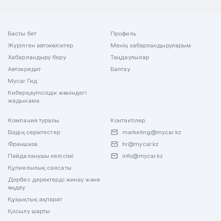
Басты бет
Профиль
Жүрілген автокөліктер
Менің хабарландыруларым
Хабарландыру беру
Таңдаулылар
Автокредит
Баптау
Mycar Гид
Киберқауіпсіздік жөніндегі
жадынама
Компания туралы
Контактілер
Біздің серіктестер
marketing@mycar.kz
Франшиза
hr@mycar.kz
Пайдаланушы келісімі
info@mycar.kz
Құпиялылық саясаты
Дербес деректерді жинау және
өңдеу
Құқықтық ақпарат
Қосылу шарты