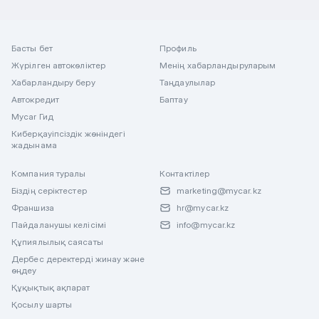
Басты бет
Профиль
Жүрілген автокөліктер
Менің хабарландыруларым
Хабарландыру беру
Таңдаулылар
Автокредит
Баптау
Mycar Гид
Киберқауіпсіздік жөніндегі
жадынама
Компания туралы
Контактілер
Біздің серіктестер
marketing@mycar.kz
Франшиза
hr@mycar.kz
Пайдаланушы келісімі
info@mycar.kz
Құпиялылық саясаты
Дербес деректерді жинау және
өңдеу
Құқықтық ақпарат
Қосылу шарты