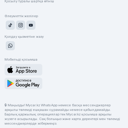
Қосылу туралы шартқа өтініш
Әлеуметтік желілер
Қолдау қызметіне жазу
Мобильді қосымша
🔒 Маңызды! Mycar.kz WhatsApp немесе басқа мессенджерлер
арқылы төлемді ешқашан сұрамайды немесе қабылдамайды.
Барлық қаржылық операциялар тек Mycar.kz қосымша арқылы
жүзеге асырылады. Сақ болыңыз және карта деректері мен төлемді
мессенджерлерде жібермеңіз.