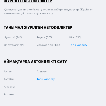
ЖҮРІЛГЕН АВТОКӨЛІКТЕР
Қазақстанда автокөлік сату туралы хабарландырулар. Жүрілген
автокөліктерді сатып алу және сату.
ТАНЫМАЛ ЖҮРІЛГЕН АВТОКӨЛІКТЕР
Hyundai
(746)
Toyota
(505)
Kia
(323)
Chevrolet
(162)
Volkswagen
(139)
Тағы көрсету
АЙМАҚТАРДА АВТОКӨЛІКТІ САТУ
Ақтау
Атырау
Ақтөбе
Тағы көрсету
Алматы
Астана