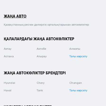
ЖАҢА АВТО
Қазақстанның ресми дилерлік орталықтарынан автокөліктер
ҚАЛАЛАРДАҒЫ ЖАҢА АВТОКӨЛІКТЕР
Актау
Актобе
Алматы
Астана
Атырау
Тағы көрсету
ЖАҢА АВТОКӨЛІКТЕР БРЕНДТЕРІ
Hyundai
Chery
Changan
Haval
Tank
Тағы көрсету