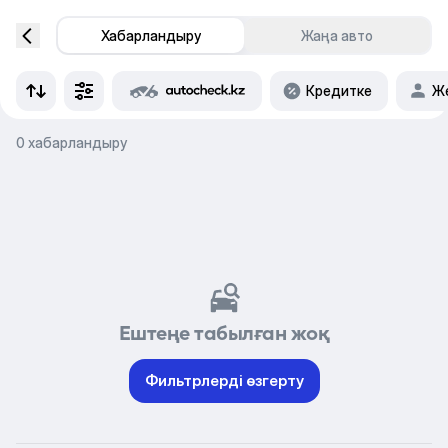
Хабарландыру
Жаңа авто
Кредитке
Же
0 хабарландыру
Ештеңе табылған жоқ
Фильтрлерді өзгерту