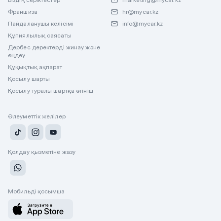
Франшиза
hr@mycar.kz
Пайдаланушы келісімі
info@mycar.kz
Құпиялылық саясаты
Дербес деректерді жинау және
өңдеу
Құқықтық ақпарат
Қосылу шарты
Қосылу туралы шартқа өтініш
Әлеуметтік желілер
Қолдау қызметіне жазу
Мобильді қосымша