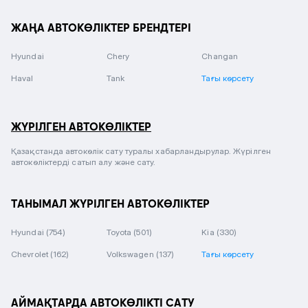
ЖАҢА АВТОКӨЛІКТЕР БРЕНДТЕРІ
Hyundai
Chery
Changan
Haval
Tank
Тағы көрсету
ЖҮРІЛГЕН АВТОКӨЛІКТЕР
Қазақстанда автокөлік сату туралы хабарландырулар. Жүрілген
автокөліктерді сатып алу және сату.
ТАНЫМАЛ ЖҮРІЛГЕН АВТОКӨЛІКТЕР
Hyundai
(754)
Toyota
(501)
Kia
(330)
Chevrolet
(162)
Volkswagen
(137)
Тағы көрсету
АЙМАҚТАРДА АВТОКӨЛІКТІ САТУ