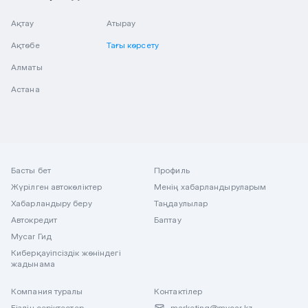
Ақтау
Атырау
Ақтөбе
Тағы көрсету
Алматы
Астана
Басты бет
Профиль
Жүрілген автокөліктер
Менің хабарландыруларым
Хабарландыру беру
Таңдаулылар
Автокредит
Баптау
Mycar Гид
Киберқауіпсіздік жөніндегі
жадынама
Компания туралы
Контактілер
Біздің серіктестер
marketing@mycar.kz