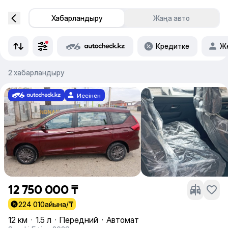
Хабарландыру
Жаңа авто
Кредитке
Же
2 хабарландыру
Иесінен
12 750 000 ₸
224 010
айына/₸
12 км
·
1.5 л
·
Передний
·
Автомат