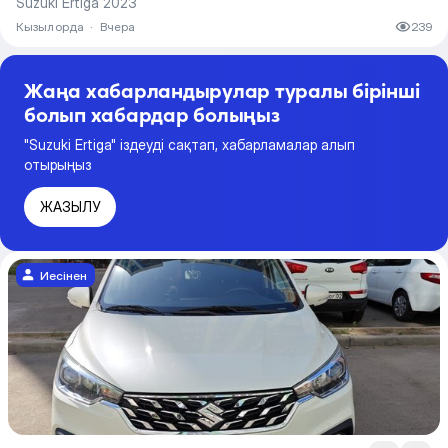
Suzuki Ertiga 2023
Кызылорда
·
Вчера
239
Жаңа хабарландырулар туралы бірінші
болып хабардар болыңыз
"Suzuki Ertiga" іздеуді сақтап, хабарламалар алып
отырыңыз
ЖАЗЫЛУ
Иесінен