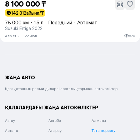
8 100 000 ₸
142 312
айына/₸
78 000 км
·
1.5 л
·
Передний
·
Автомат
Suzuki Ertiga 2022
Алматы
·
22 июл
570
ЖАҢА АВТО
Қазақстанның ресми дилерлік орталықтарынан автокөліктер
ҚАЛАЛАРДАҒЫ ЖАҢА АВТОКӨЛІКТЕР
Актау
Актобе
Алматы
Астана
Атырау
Тағы көрсету