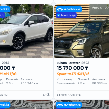
лді
Тексерілді
V
2014
Subaru Forester
2023
 000 ₸
15 790 000 ₸
94 699 ₸/ай
Кредитке 277 421 ₸/ай
ер
Полный
Автомат
Кроссовер
Полный
Автомат
ый
2.0 л
250 246 км
Бензиновый
2.5 л
38 388 км
лматы
31 июл • Алматы
67