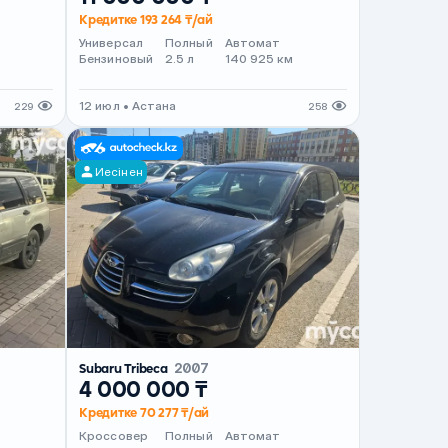
Кредитке 193 264 ₸/ай
Универсал
Полный
Автомат
Бензиновый
2.5 л
140 925 км
12 июл • Астана
229
258
Иесінен
Subaru Tribeca
2007
4 000 000 ₸
Кредитке 70 277 ₸/ай
Кроссовер
Полный
Автомат