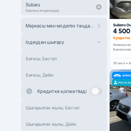
Subaru
Барлық модельдер
Subaru O
Маркасы мен моделін таңдаңыз
4 500
Кредитке 
Іздеуден шығару
Универса
Бензинов
Бағасы, Бастап
16 июл • 
Бағасы, Дейін
Иесіне
Кредитке қолжетімді
Шығарылған жылы, Бастап
Шығарылған жылы, Дейін