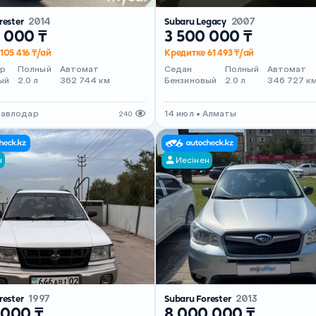
rester
2014
Subaru Legacy
2007
 000 ₸
3 500 000 ₸
105 416 ₸/ай
Кредитке 61 493 ₸/ай
ер
Полный
Автомат
Седан
Полный
Автомат
ый
2.0 л
362 744 км
Бензиновый
2.0 л
346 727 к
 Павлодар
14 июл • Алматы
240
н
Иесінен
rester
1997
Subaru Forester
2013
 000 ₸
8 000 000 ₸