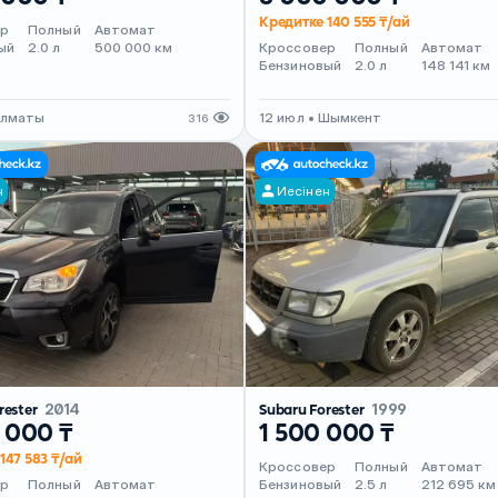
Кредитке 140 555 ₸/ай
ер
Полный
Автомат
ый
2.0 л
500 000 км
Кроссовер
Полный
Автомат
Бензиновый
2.0 л
148 141 км
Алматы
12 июл • Шымкент
316
н
Иесінен
rester
2014
Subaru Forester
1999
 000 ₸
1 500 000 ₸
147 583 ₸/ай
Кроссовер
Полный
Автомат
ер
Полный
Автомат
Бензиновый
2.5 л
212 695 км