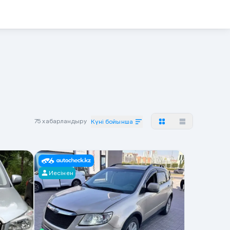
75 хабарландыру
Күні бойынша
Иесінен