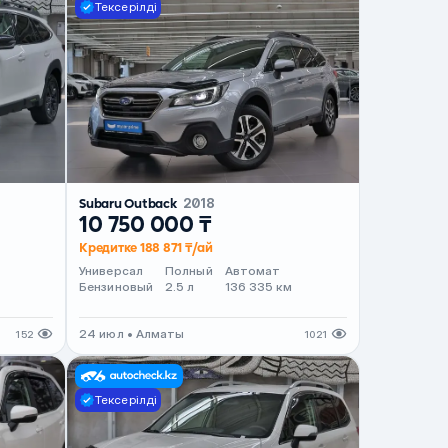
Тексерілді
Subaru Outback
2018
10 750 000 ₸
Кредитке 188 871 ₸/ай
Универсал
Полный
Автомат
Бензиновый
2.5 л
136 335 км
24 июл • Алматы
152
1021
Тексерілді