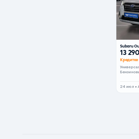
Серый металлик
Сиреневый металлик
Черный металлик
Стальной
Вишневый
Subaru O
Серебристый металлик
13 29
Кредитке 
Темно-коричневый
Универса
Бело-Дымчатый
Бензинов
Светло-зелёный металлик
24 июл •
Бирюзовый
Темно-синий металлик
Зеленый металлик
Комбинированный