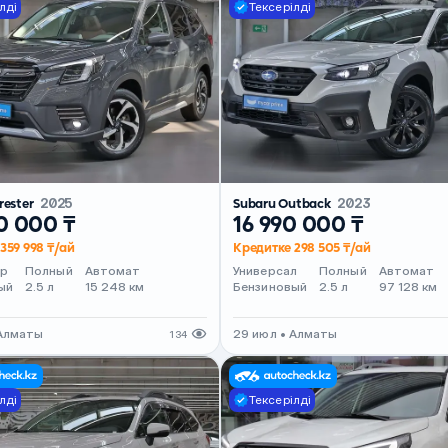
лді
Тексерілді
rester
2025
Subaru Outback
2023
0 000 ₸
16 990 000 ₸
359 998 ₸/ай
Кредитке 298 505 ₸/ай
ер
Полный
Автомат
Универсал
Полный
Автомат
ый
2.5 л
15 248 км
Бензиновый
2.5 л
97 128 км
 Алматы
29 июл • Алматы
134
лді
Тексерілді