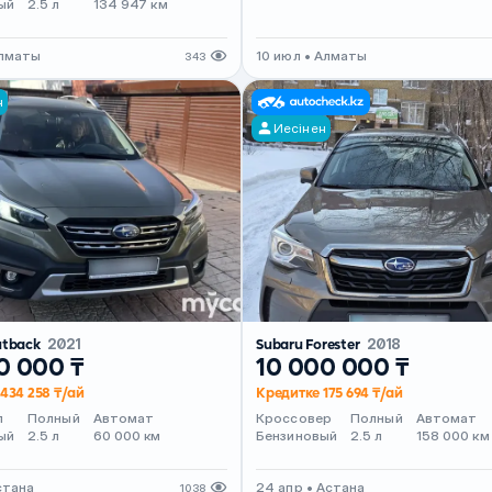
ый
2.5 л
134 947 км
Алматы
10 июл • Алматы
343
н
Иесінен
utback
2021
Subaru Forester
2018
0 000 ₸
10 000 000 ₸
434 258 ₸/ай
Кредитке 175 694 ₸/ай
л
Полный
Автомат
Кроссовер
Полный
Автомат
ый
2.5 л
60 000 км
Бензиновый
2.5 л
158 000 км
стана
24 апр • Астана
1038