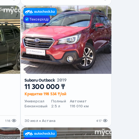
Тексерілді
Subaru Outback
2019
11 300 000 ₸
Кредитке 198 534 ₸/ай
Универсал
Полный
Автомат
Бензиновый
2.5 л
116 010 км
30 июл • Астана
116
417