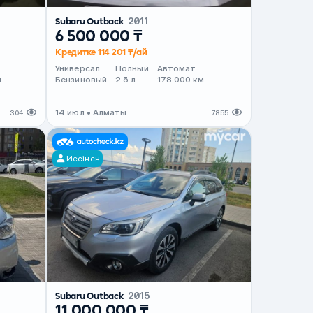
Subaru Outback
2011
6 500 000 ₸
Кредитке 114 201 ₸/ай
Универсал
Полный
Автомат
м
Бензиновый
2.5 л
178 000 км
14 июл • Алматы
304
7855
Иесінен
Subaru Outback
2015
11 000 000 ₸