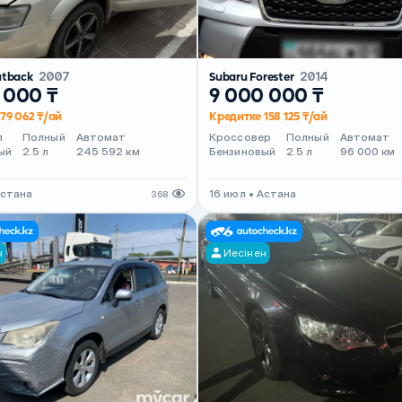
utback
2007
Subaru Forester
2014
 000 ₸
9 000 000 ₸
79 062 ₸/ай
Кредитке 158 125 ₸/ай
л
Полный
Автомат
Кроссовер
Полный
Автомат
ый
2.5 л
245 592 км
Бензиновый
2.5 л
96 000 км
Астана
16 июл • Астана
368
н
Иесінен