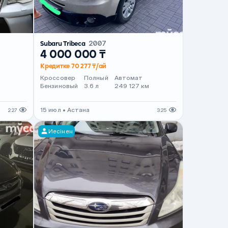
Subaru Tribeca
2007
4 000 000 ₸
Кредитке 70 277 ₸/ай
Кроссовер
Полный
Автомат
Бензиновый
3.6 л
249 127 км
15 июл • Астана
227
325
Иесінен