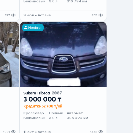
Бензиновый
3.0 л
316 794 км
9 июл • Астана
277
355
Иесінен
Subaru Tribeca
2007
3 000 000 ₸
Кредитке 52 708 ₸/ай
Кроссовер
Полный
Автомат
Бензиновый
3.0 л
325 424 км
11 окт • Астана
1991
1443