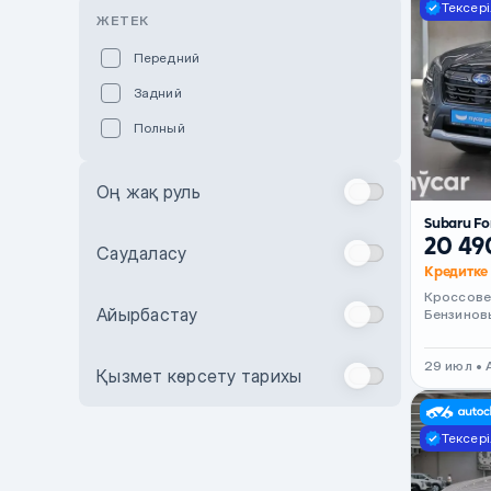
Розовый
Тексері
ЖЕТЕК
Красный
Передний
Пурпурный
Задний
Коричневый
Полный
Голубой
Синий
Оң жақ руль
Фиолетовый
Subaru Fo
20 49
Зеленый
Саудаласу
Кредитке 
Желтый
Кроссов
Айырбастау
Бензинов
Бежевый
Бордовый
29 июл •
Қызмет көрсету тарихы
Комбинированный
Бронзовый
Тексері
Темно-синий