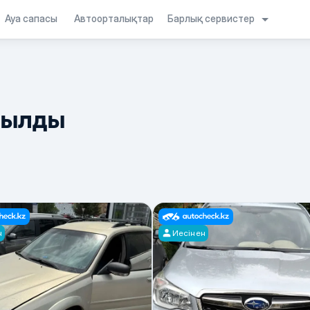
Барлық сервистер
Ауа сапасы
Автоорталықтар
былды
н
Иесінен