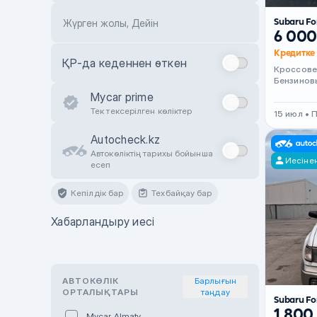
Subaru Fo
Жүрген жолы, Дейін
6 000
Кредитке 
ҚР-да кеденнен өткен
Кроссов
Бензинов
Mycar prime
Тек тексерілген көліктер
15 июл •
Autocheck.kz
Автокөліктің тарихы бойынша
Иесіне
есеп
Кепілдік бар
Техбайқау бар
Хабарландыру иесі
АВТОКӨЛІК
Барлығын
ОРТАЛЫҚТАРЫ
таңдау
Subaru Fo
1 800
Mycar Almaty