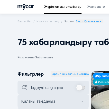
Жүрілген автокөліктер
Жаңа авто
Басты бет
Көлік сатып алу
Subaru
Бүкіл Қазақстан
75 хабарландыру та
Казахстане Subaru сату
Фильтрлер
Барлығын қалпына келтіру
Иесіне
Іздеуді сақтаңыз
Қаланы таңдаңыз