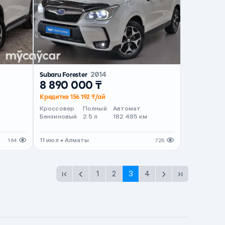
Subaru Forester
2014
8 890 000 ₸
Кредитке 156 192 ₸/ай
Кроссовер
Полный
Автомат
Бензиновый
2.5 л
182 485 км
11 июл • Алматы
164
725
1
2
3
4