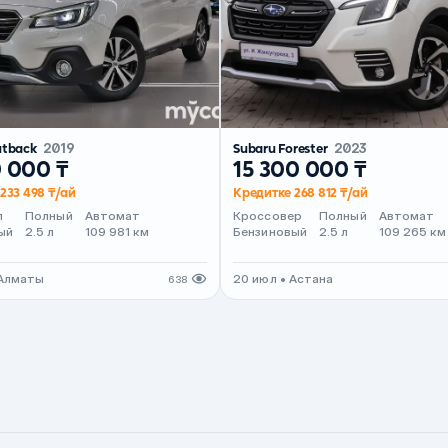
utback
2019
Subaru Forester
2023
0 000 ₸
15 300 000 ₸
233 498 ₸/ай
Кредитке 268 812 ₸/ай
л
Полный
Автомат
Кроссовер
Полный
Автомат
ый
2.5 л
109 981 км
Бензиновый
2.5 л
109 265 км
 Алматы
20 июл • Астана
638