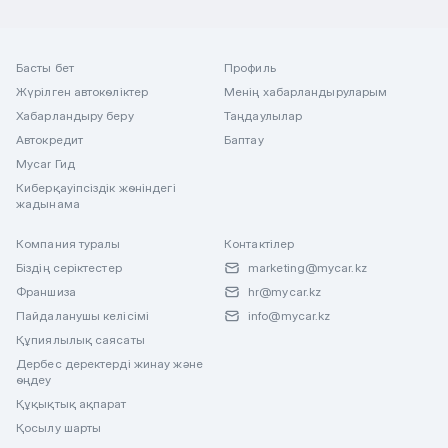
Басты бет
Профиль
Жүрілген автокөліктер
Менің хабарландыруларым
Хабарландыру беру
Таңдаулылар
Автокредит
Баптау
Mycar Гид
Киберқауіпсіздік жөніндегі
жадынама
Компания туралы
Контактілер
Біздің серіктестер
marketing@mycar.kz
Франшиза
hr@mycar.kz
Пайдаланушы келісімі
info@mycar.kz
Құпиялылық саясаты
Дербес деректерді жинау және
өңдеу
Құқықтық ақпарат
Қосылу шарты