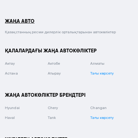
ЖАҢА АВТО
Қазақстанның ресми дилерлік орталықтарынан автокөліктер
ҚАЛАЛАРДАҒЫ ЖАҢА АВТОКӨЛІКТЕР
Актау
Актобе
Алматы
Астана
Атырау
Тағы көрсету
ЖАҢА АВТОКӨЛІКТЕР БРЕНДТЕРІ
Hyundai
Chery
Changan
Haval
Tank
Тағы көрсету