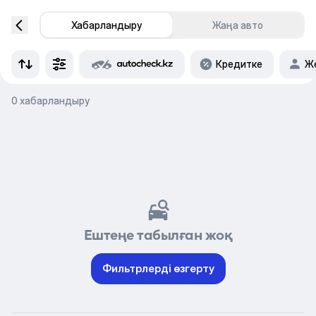
Хабарландыру
Жаңа авто
Кредитке
Же
0 хабарландыру
Ештеңе табылған жоқ
Фильтрлерді өзгерту