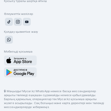
Қосылу туралы шартқа өтініш
Әлеуметтік желілер
Қолдау қызметіне жазу
Мобильді қосымша
🔒 Маңызды! Mycar.kz WhatsApp немесе басқа мессенджерлер
арқылы төлемді ешқашан сұрамайды немесе қабылдамайды.
Барлық қаржылық операциялар тек Mycar.kz қосымша арқылы
жүзеге асырылады. Сақ болыңыз және карта деректері мен төлемді
мессенджерлерде жібермеңіз.