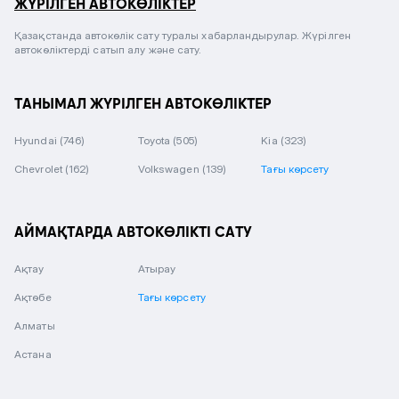
ЖҮРІЛГЕН АВТОКӨЛІКТЕР
Қазақстанда автокөлік сату туралы хабарландырулар. Жүрілген
автокөліктерді сатып алу және сату.
ТАНЫМАЛ ЖҮРІЛГЕН АВТОКӨЛІКТЕР
Hyundai
(746)
Toyota
(505)
Kia
(323)
Chevrolet
(162)
Volkswagen
(139)
Тағы көрсету
АЙМАҚТАРДА АВТОКӨЛІКТІ САТУ
Ақтау
Атырау
Ақтөбе
Тағы көрсету
Алматы
Астана