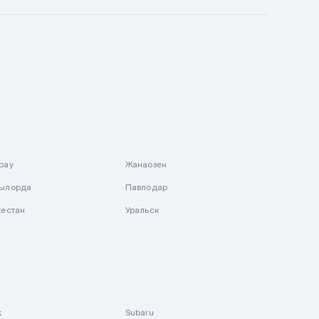
рау
Жанаозен
ылорда
Павлодар
кестан
Уральск
k
Subaru