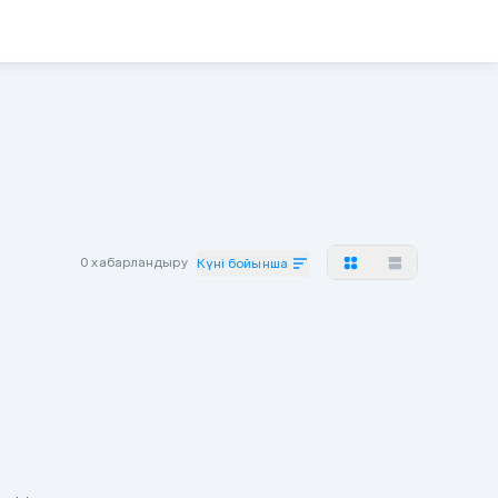
0 хабарландыру
Күні бойынша