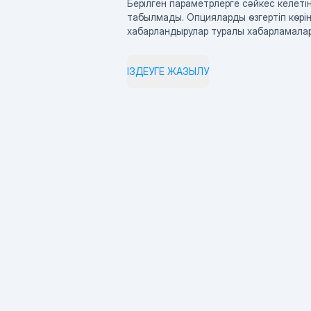
Берілген параметрлерге сәйкес келетін
табылмады. Опцияларды өзгертіп көрің
хабарландырулар туралы хабарламала
ІЗДЕУГЕ ЖАЗЫЛУ