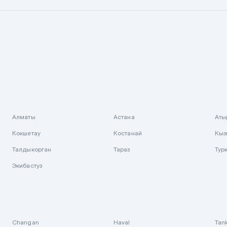
Алматы
Астана
Аты
Кокшетау
Костанай
Кыз
Талдыкорган
Тараз
Тур
Экибастуз
Changan
Haval
Tan