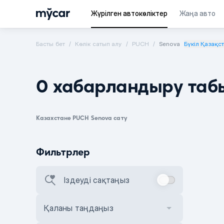
Жүрілген автокөліктер
Жаңа авто
Басты бет
Көлік сатып алу
PUCH
Senova
Бүкіл Қазақс
0 хабарландыру таб
Казахстане PUCH Senova сату
Фильтрлер
Іздеуді сақтаңыз
Қаланы таңдаңыз