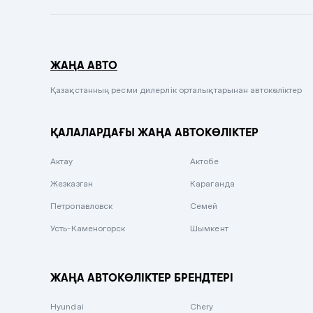
Темно-синий
Серый металлик
ЖАҢА АВТО
Сиреневый металлик
Черный металлик
Қазақстанның ресми дилерлік орталықтарынан автокөліктер
Стальной
ҚАЛАЛАРДАҒЫ ЖАҢА АВТОКӨЛІКТЕР
Вишневый
Серебристый металлик
Актау
Актобе
Темно-коричневый
Жезказган
Караганда
Бело-Дымчатый
Петропавловск
Семей
Светло-зелёный металлик
Усть-Каменогорск
Шымкент
Бирюзовый
Темно-синий металлик
ЖАҢА АВТОКӨЛІКТЕР БРЕНДТЕРІ
Зеленый металлик
Hyundai
Chery
Комбинированный