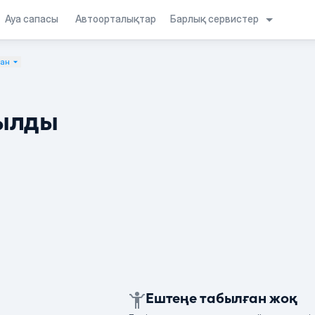
Барлық сервистер
Ауа сапасы
Автоорталықтар
тан
ылды
Ештеңе табылған жоқ