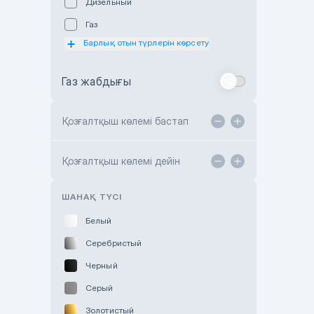
Дизельный
Subaru Astana
Газ
Subaru Motor Almaty
Барлық отын түрлерін көрсету
Toyota Almaty
Газ жабдығы
Toyota Astana
Toyota Kokshetau
Қозғалтқыш көлемі бастап
TANK Motors Karaganda
Hyundai ShymCity
Қозғалтқыш көлемі дейін
Toyota Shygys
ШАНАҚ ТҮСІ
Белый
Серебристый
Черный
Серый
Золотистый