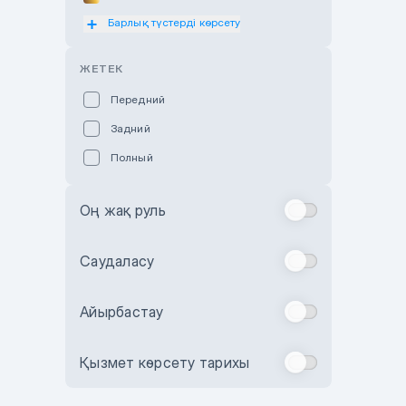
Барлық түстерді көрсету
Оранжевый
Розовый
ЖЕТЕК
Красный
Передний
Пурпурный
Задний
Коричневый
Полный
Голубой
Синий
Оң жақ руль
Фиолетовый
Зеленый
Саудаласу
Желтый
Айырбастау
Бежевый
Бордовый
Қызмет көрсету тарихы
Комбинированный
Бронзовый