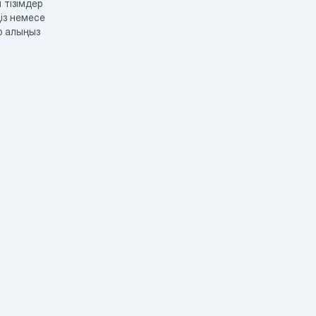
 тізімдер
із немесе
р алыңыз