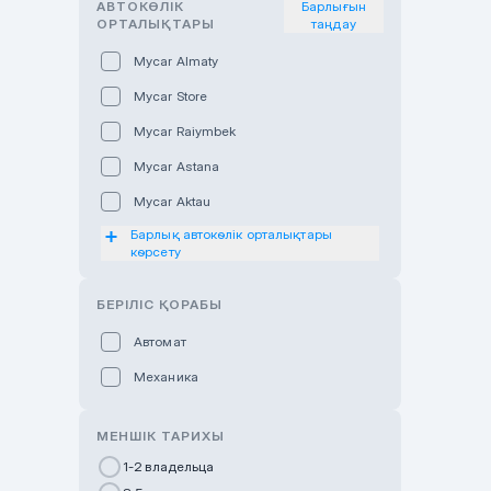
АВТОКӨЛІК
Барлығын
ОРТАЛЫҚТАРЫ
таңдау
Mycar Almaty
Mycar Store
Mycar Raiymbek
Mycar Astana
Mycar Aktau
Барлық автокөлік орталықтары
Mycar Uralsk
көрсету
Haval & Tank Kyzylorda
БЕРІЛІС ҚОРАБЫ
Haval & Tank Pavlodar
Bavaria Almaty
Автомат
Mycar Shymkent
Механика
Bavaria Astana
МЕНШІК ТАРИХЫ
GWM Nurly Zhol
1-2 владельца
Chery Astana