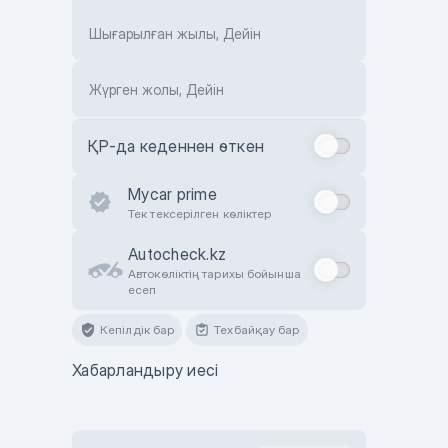
Шығарылған жылы, Дейін
Жүрген жолы, Дейін
ҚР-да кеденнен өткен
Mycar prime
Тек тексерілген көліктер
Autocheck.kz
Автокөліктің тарихы бойынша
есеп
Кепілдік бар
Техбайқау бар
Хабарландыру иесі