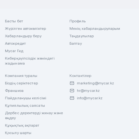
Басты бет
Профиль
Жүрілген автокөліктер
Менің хабарландыруларым
Хабарландыру беру
Таңдаулылар
Автокредит
Баптау
Mycar Гид
Киберқауіпсіздік жөніндегі
жадынама
Компания туралы
Контактілер
Біздің серіктестер
marketing@mycar.kz
Франшиза
hr@mycar.kz
Пайдаланушы келісімі
info@mycar.kz
Құпиялылық саясаты
Дербес деректерді жинау және
өңдеу
Құқықтық ақпарат
Қосылу шарты