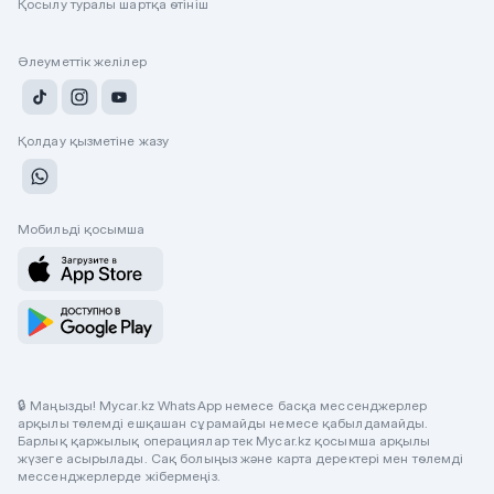
Қосылу туралы шартқа өтініш
Әлеуметтік желілер
Қолдау қызметіне жазу
Мобильді қосымша
🔒 Маңызды! Mycar.kz WhatsApp немесе басқа мессенджерлер
арқылы төлемді ешқашан сұрамайды немесе қабылдамайды.
Барлық қаржылық операциялар тек Mycar.kz қосымша арқылы
жүзеге асырылады. Сақ болыңыз және карта деректері мен төлемді
мессенджерлерде жібермеңіз.