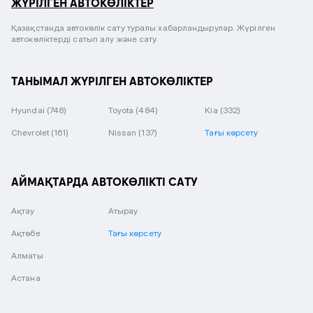
ЖҮРІЛГЕН АВТОКӨЛІКТЕР
Қазақстанда автокөлік сату туралы хабарландырулар. Жүрілген
автокөліктерді сатып алу және сату.
ТАНЫМАЛ ЖҮРІЛГЕН АВТОКӨЛІКТЕР
Hyundai
(748)
Toyota
(484)
Kia
(332)
Chevrolet
(161)
Nissan
(137)
Тағы көрсету
АЙМАҚТАРДА АВТОКӨЛІКТІ САТУ
Ақтау
Атырау
Ақтөбе
Тағы көрсету
Алматы
Астана