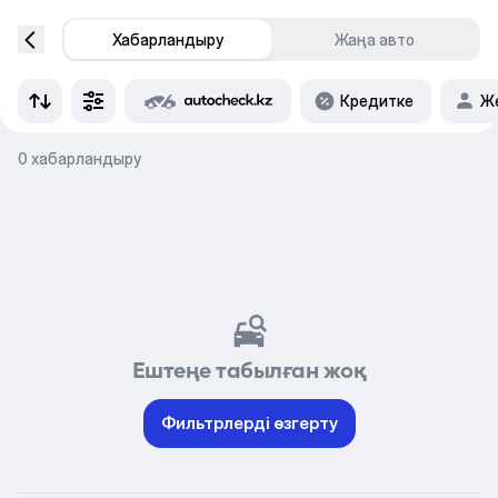
Хабарландыру
Жаңа авто
Кредитке
Же
0 хабарландыру
Ештеңе табылған жоқ
Фильтрлерді өзгерту