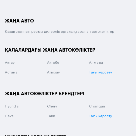
ЖАҢА АВТО
Қазақстанның ресми дилерлік орталықтарынан автокөліктер
ҚАЛАЛАРДАҒЫ ЖАҢА АВТОКӨЛІКТЕР
Актау
Актобе
Алматы
Астана
Атырау
Тағы көрсету
ЖАҢА АВТОКӨЛІКТЕР БРЕНДТЕРІ
Hyundai
Chery
Changan
Haval
Tank
Тағы көрсету