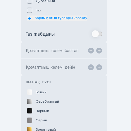
Дизельный
Subaru Astana
Газ
Subaru Motor Almaty
Барлық отын түрлерін көрсету
Toyota Almaty
Газ жабдығы
Toyota Astana
Toyota Kokshetau
Қозғалтқыш көлемі бастап
TANK Motors Karaganda
Hyundai ShymCity
Қозғалтқыш көлемі дейін
Toyota Shygys
ШАНАҚ ТҮСІ
Белый
Серебристый
Черный
Серый
Золотистый