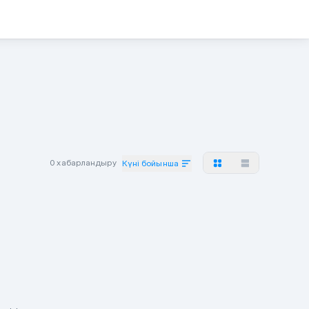
0 хабарландыру
Күні бойынша