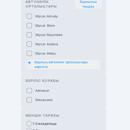
АВТОКӨЛІК
Барлығын
ОРТАЛЫҚТАРЫ
таңдау
Mycar Almaty
Mycar Store
Mycar Raiymbek
Mycar Astana
Mycar Aktau
Барлық автокөлік орталықтары
Mycar Uralsk
көрсету
Haval & Tank Kyzylorda
БЕРІЛІС ҚОРАБЫ
Haval & Tank Pavlodar
Bavaria Almaty
Автомат
Mycar Shymkent
Механика
Bavaria Astana
МЕНШІК ТАРИХЫ
GWM Nurly Zhol
1-2 владельца
Chery Astana