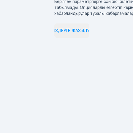
Берілген параметрлерге сәйкес келетін
табылмады. Опцияларды өзгертіп көрің
хабарландырулар туралы хабарламала
ІЗДЕУГЕ ЖАЗЫЛУ