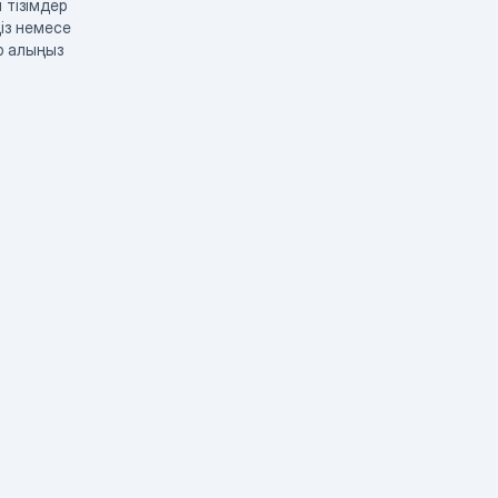
 тізімдер
із немесе
р алыңыз