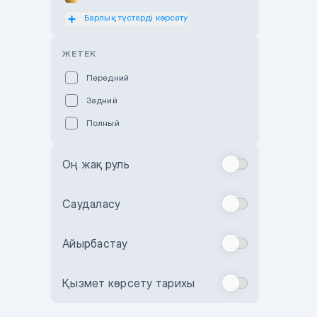
Барлық түстерді көрсету
Оранжевый
Розовый
ЖЕТЕК
Красный
Передний
Пурпурный
Задний
Коричневый
Полный
Голубой
Синий
Оң жақ руль
Фиолетовый
Зеленый
Саудаласу
Желтый
Айырбастау
Бежевый
Бордовый
Қызмет көрсету тарихы
Комбинированный
Бронзовый