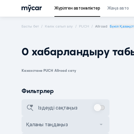
Жүрілген автокөліктер
Жаңа авто
Басты бет
Көлік сатып алу
PUCH
Allroad
Бүкіл Қазақс
0 хабарландыру таб
Казахстане PUCH Allroad сату
Фильтрлер
Іздеуді сақтаңыз
Қаланы таңдаңыз