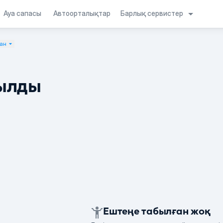
Барлық сервистер
Ауа сапасы
Автоорталықтар
тан
ылды
Ештеңе табылған жоқ