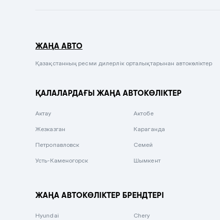
Темно-синий
Серый металлик
ЖАҢА АВТО
Сиреневый металлик
Черный металлик
Қазақстанның ресми дилерлік орталықтарынан автокөліктер
Стальной
ҚАЛАЛАРДАҒЫ ЖАҢА АВТОКӨЛІКТЕР
Вишневый
Серебристый металлик
Актау
Актобе
Темно-коричневый
Жезказган
Караганда
Бело-Дымчатый
Петропавловск
Семей
Светло-зелёный металлик
Усть-Каменогорск
Шымкент
Бирюзовый
Темно-синий металлик
ЖАҢА АВТОКӨЛІКТЕР БРЕНДТЕРІ
Зеленый металлик
Hyundai
Chery
Комбинированный