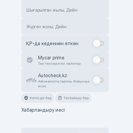
Шығарылған жылы, Дейін
Жүрген жолы, Дейін
ҚР-да кеденнен өткен
Mycar prime
Тек тексерілген көліктер
Autocheck.kz
Автокөліктің тарихы бойынша
есеп
Кепілдік бар
Техбайқау бар
Хабарландыру иесі