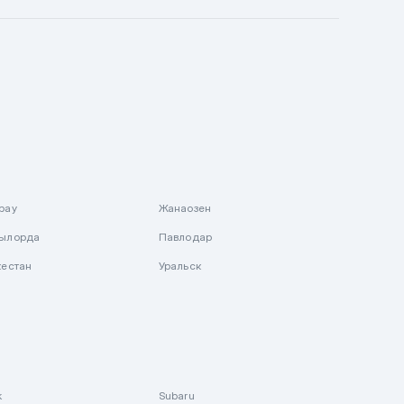
рау
Жанаозен
ылорда
Павлодар
кестан
Уральск
k
Subaru