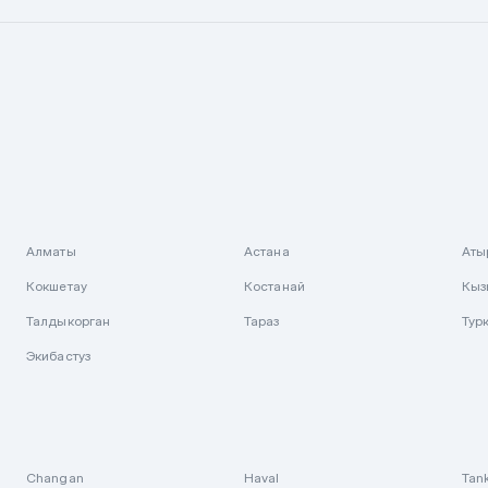
Алматы
Астана
Аты
Кокшетау
Костанай
Кыз
Талдыкорган
Тараз
Тур
Экибастуз
Changan
Haval
Tan