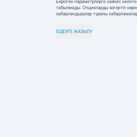
Берілген параметрлерге сәйкес келетін
табылмады. Опцияларды өзгертіп көрің
хабарландырулар туралы хабарламала
ІЗДЕУГЕ ЖАЗЫЛУ