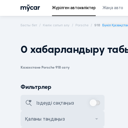
Жүрілген автокөліктер
Жаңа авто
Басты бет
Көлік сатып алу
Porsche
918
Бүкіл Қазақста
0 хабарландыру таб
Казахстане Porsche 918 сату
Фильтрлер
Іздеуді сақтаңыз
Қаланы таңдаңыз