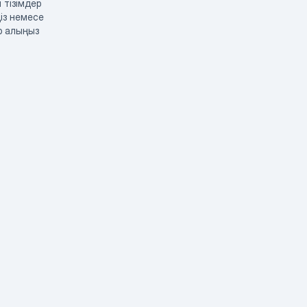
 тізімдер
із немесе
р алыңыз