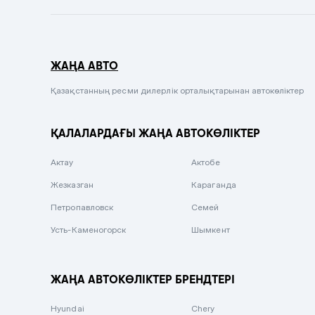
Темно-синий
Серый металлик
ЖАҢА АВТО
Сиреневый металлик
Черный металлик
Қазақстанның ресми дилерлік орталықтарынан автокөліктер
Стальной
ҚАЛАЛАРДАҒЫ ЖАҢА АВТОКӨЛІКТЕР
Вишневый
Серебристый металлик
Актау
Актобе
Темно-коричневый
Жезказган
Караганда
Бело-Дымчатый
Петропавловск
Семей
Светло-зелёный металлик
Усть-Каменогорск
Шымкент
Бирюзовый
Темно-синий металлик
ЖАҢА АВТОКӨЛІКТЕР БРЕНДТЕРІ
Зеленый металлик
Hyundai
Chery
Комбинированный