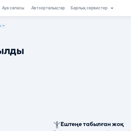
Барлық сервистер
Ауа сапасы
Автоорталықтар
н
ылды
Ештеңе табылған жоқ