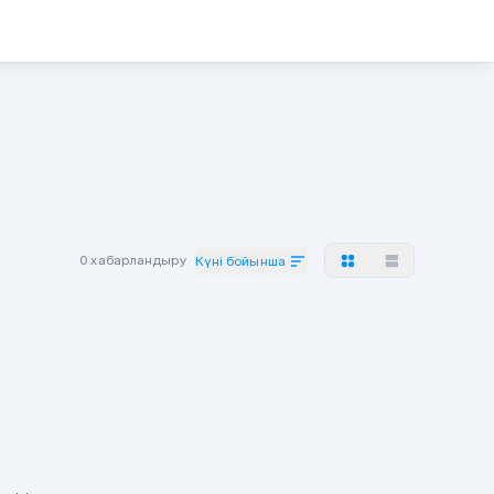
0 хабарландыру
Күні бойынша