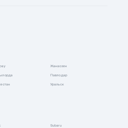
рау
Жанаозен
ылорда
Павлодар
кестан
Уральск
k
Subaru