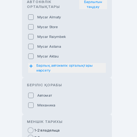
АВТОКӨЛІК
Барлығын
ОРТАЛЫҚТАРЫ
таңдау
Mycar Almaty
Mycar Store
Mycar Raiymbek
Mycar Astana
Mycar Aktau
Барлық автокөлік орталықтары
Mycar Uralsk
көрсету
Haval & Tank Kyzylorda
БЕРІЛІС ҚОРАБЫ
Haval & Tank Pavlodar
Bavaria Almaty
Автомат
Mycar Shymkent
Механика
Bavaria Astana
МЕНШІК ТАРИХЫ
GWM Nurly Zhol
1-2 владельца
Chery Astana