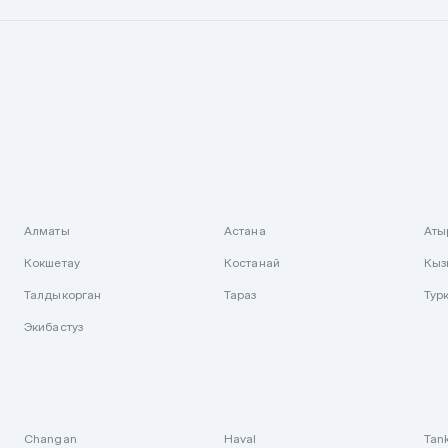
Алматы
Астана
Аты
Кокшетау
Костанай
Кыз
Талдыкорган
Тараз
Тур
Экибастуз
Changan
Haval
Tan