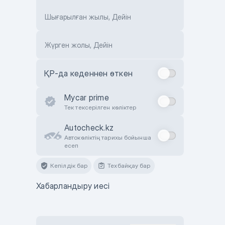
Шығарылған жылы, Дейін
Жүрген жолы, Дейін
ҚР-да кеденнен өткен
Mycar prime
Тек тексерілген көліктер
Autocheck.kz
Автокөліктің тарихы бойынша
есеп
Кепілдік бар
Техбайқау бар
Хабарландыру иесі