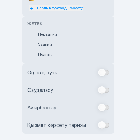
Барлық түстерді көрсету
Оранжевый
Розовый
ЖЕТЕК
Красный
Передний
Пурпурный
Задний
Коричневый
Полный
Голубой
Синий
Оң жақ руль
Фиолетовый
Зеленый
Саудаласу
Желтый
Айырбастау
Бежевый
Бордовый
Қызмет көрсету тарихы
Комбинированный
Бронзовый