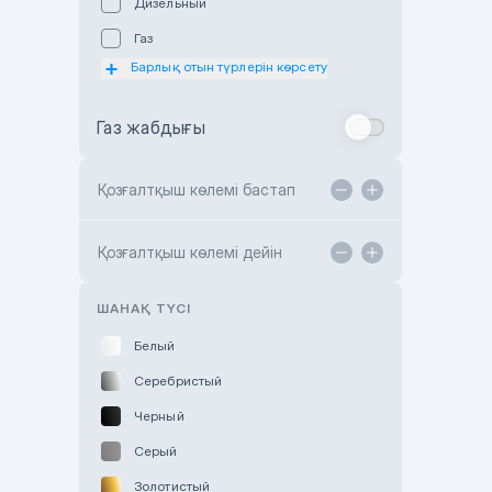
Дизельный
Subaru Astana
Газ
Subaru Motor Almaty
Барлық отын түрлерін көрсету
Toyota Almaty
Газ жабдығы
Toyota Astana
Toyota Kokshetau
Қозғалтқыш көлемі бастап
TANK Motors Karaganda
Hyundai ShymCity
Қозғалтқыш көлемі дейін
Toyota Shygys
ШАНАҚ ТҮСІ
Белый
Серебристый
Черный
Серый
Золотистый