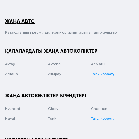
ЖАҢА АВТО
Қазақстанның ресми дилерлік орталықтарынан автокөліктер
ҚАЛАЛАРДАҒЫ ЖАҢА АВТОКӨЛІКТЕР
Актау
Актобе
Алматы
Астана
Атырау
Тағы көрсету
ЖАҢА АВТОКӨЛІКТЕР БРЕНДТЕРІ
Hyundai
Chery
Changan
Haval
Tank
Тағы көрсету