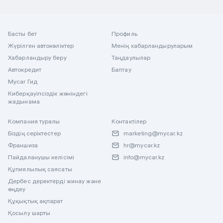
Басты бет
Профиль
Жүрілген автокөліктер
Менің хабарландыруларым
Хабарландыру беру
Таңдаулылар
Автокредит
Баптау
Mycar Гид
Киберқауіпсіздік жөніндегі
жадынама
Компания туралы
Контактілер
Біздің серіктестер
marketing@mycar.kz
Франшиза
hr@mycar.kz
Пайдаланушы келісімі
info@mycar.kz
Құпиялылық саясаты
Дербес деректерді жинау және
өңдеу
Құқықтық ақпарат
Қосылу шарты