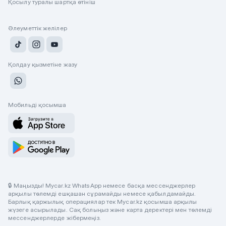
Қосылу туралы шартқа өтініш
Әлеуметтік желілер
Қолдау қызметіне жазу
Мобильді қосымша
🔒 Маңызды! Mycar.kz WhatsApp немесе басқа мессенджерлер
арқылы төлемді ешқашан сұрамайды немесе қабылдамайды.
Барлық қаржылық операциялар тек Mycar.kz қосымша арқылы
жүзеге асырылады. Сақ болыңыз және карта деректері мен төлемді
мессенджерлерде жібермеңіз.