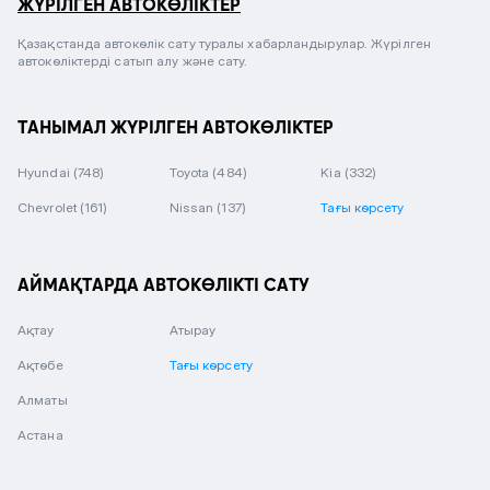
ЖҮРІЛГЕН АВТОКӨЛІКТЕР
Қазақстанда автокөлік сату туралы хабарландырулар. Жүрілген
автокөліктерді сатып алу және сату.
ТАНЫМАЛ ЖҮРІЛГЕН АВТОКӨЛІКТЕР
Hyundai
(748)
Toyota
(484)
Kia
(332)
Chevrolet
(161)
Nissan
(137)
Тағы көрсету
АЙМАҚТАРДА АВТОКӨЛІКТІ САТУ
Ақтау
Атырау
Ақтөбе
Тағы көрсету
Алматы
Астана