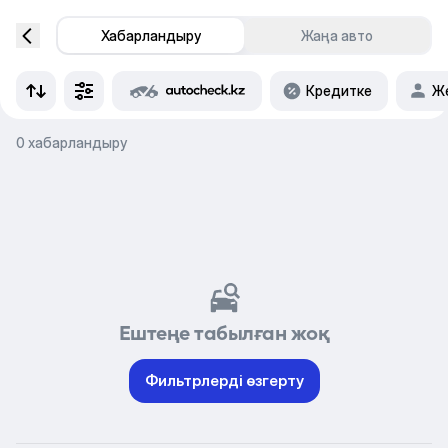
Хабарландыру
Жаңа авто
Кредитке
Же
0 хабарландыру
Ештеңе табылған жоқ
Фильтрлерді өзгерту