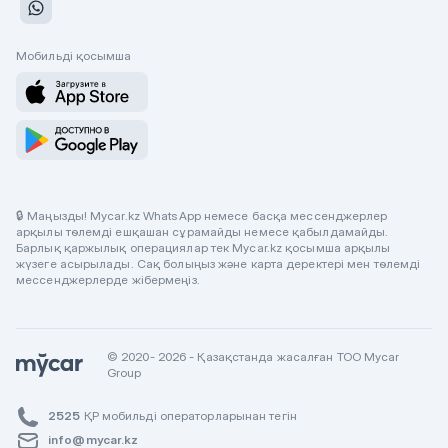
Мобильді қосымша
🔒 Маңызды! Mycar.kz WhatsApp немесе басқа мессенджерлер
арқылы төлемді ешқашан сұрамайды немесе қабылдамайды.
Барлық қаржылық операциялар тек Mycar.kz қосымша арқылы
жүзеге асырылады. Сақ болыңыз және карта деректері мен төлемді
мессенджерлерде жібермеңіз.
© 2020- 2026 - Қазақстанда жасалған ТОО Mycar
Group
2525
ҚР мобильді операторларынан тегін
info@mycar.kz