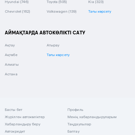
Hyundai
(746)
Toyota
(505)
Kia
(323)
Chevrolet
(162)
Volkswagen
(139)
Тағы көрсету
АЙМАҚТАРДА АВТОКӨЛІКТІ САТУ
Ақтау
Атырау
Ақтөбе
Тағы көрсету
Алматы
Астана
Басты бет
Профиль
Жүрілген автокөліктер
Менің хабарландыруларым
Хабарландыру беру
Таңдаулылар
Автокредит
Баптау