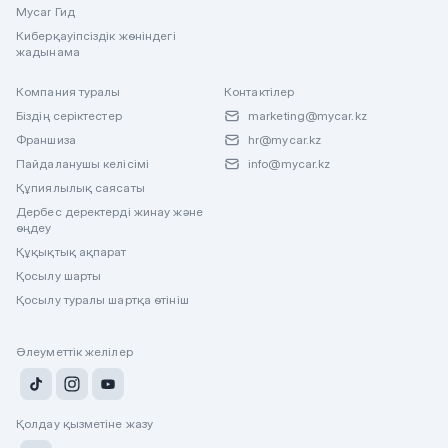
Mycar Гид
Киберқауіпсіздік жөніндегі
жадынама
Компания туралы
Контактілер
Біздің серіктестер
marketing@mycar.kz
Франшиза
hr@mycar.kz
Пайдаланушы келісімі
info@mycar.kz
Құпиялылық саясаты
Дербес деректерді жинау және
өңдеу
Құқықтық ақпарат
Қосылу шарты
Қосылу туралы шартқа өтініш
Әлеуметтік желілер
Қолдау қызметіне жазу