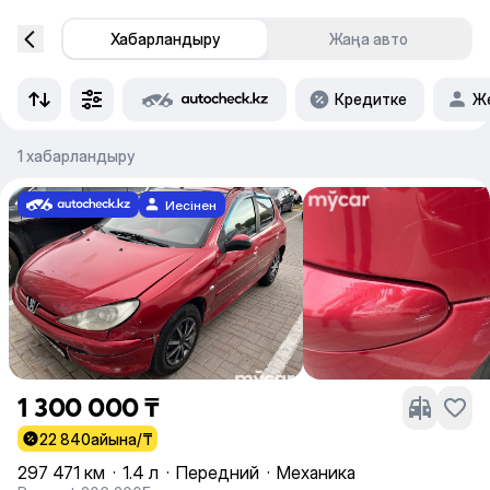
Хабарландыру
Жаңа авто
Кредитке
Же
1 хабарландыру
Иесінен
1 300 000 ₸
22 840
айына/₸
297 471 км
·
1.4 л
·
Передний
·
Механика