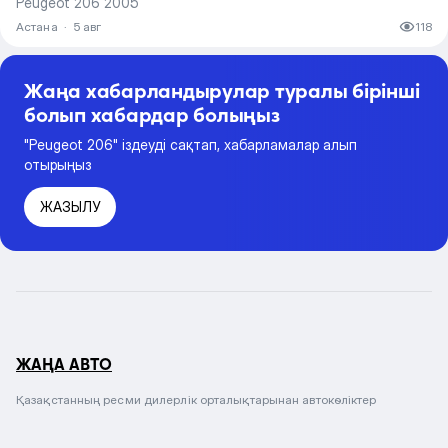
Peugeot 206 2005
Астана
·
5 авг
118
Жаңа хабарландырулар туралы бірінші
болып хабардар болыңыз
"Peugeot 206" іздеуді сақтап, хабарламалар алып
отырыңыз
ЖАЗЫЛУ
ЖАҢА АВТО
Қазақстанның ресми дилерлік орталықтарынан автокөліктер