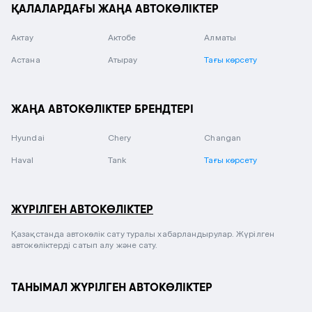
ҚАЛАЛАРДАҒЫ ЖАҢА АВТОКӨЛІКТЕР
Актау
Актобе
Алматы
Астана
Атырау
Тағы көрсету
ЖАҢА АВТОКӨЛІКТЕР БРЕНДТЕРІ
Hyundai
Chery
Changan
Haval
Tank
Тағы көрсету
ЖҮРІЛГЕН АВТОКӨЛІКТЕР
Қазақстанда автокөлік сату туралы хабарландырулар. Жүрілген
автокөліктерді сатып алу және сату.
ТАНЫМАЛ ЖҮРІЛГЕН АВТОКӨЛІКТЕР