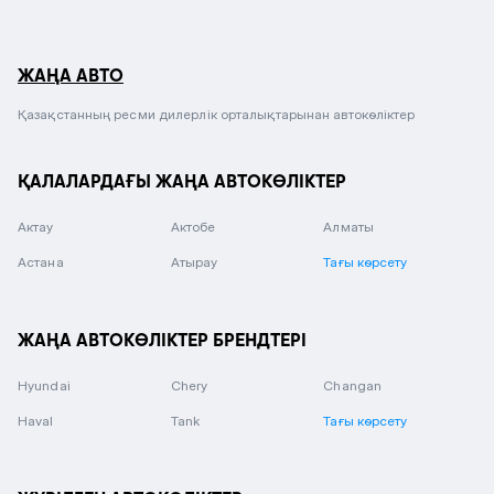
ЖАҢА АВТО
Қазақстанның ресми дилерлік орталықтарынан автокөліктер
ҚАЛАЛАРДАҒЫ ЖАҢА АВТОКӨЛІКТЕР
Актау
Актобе
Алматы
Астана
Атырау
Тағы көрсету
ЖАҢА АВТОКӨЛІКТЕР БРЕНДТЕРІ
Hyundai
Chery
Changan
Haval
Tank
Тағы көрсету