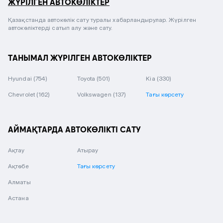
ЖҮРІЛГЕН АВТОКӨЛІКТЕР
Қазақстанда автокөлік сату туралы хабарландырулар. Жүрілген
автокөліктерді сатып алу және сату.
ТАНЫМАЛ ЖҮРІЛГЕН АВТОКӨЛІКТЕР
Hyundai
(754)
Toyota
(501)
Kia
(330)
Chevrolet
(162)
Volkswagen
(137)
Тағы көрсету
АЙМАҚТАРДА АВТОКӨЛІКТІ САТУ
Ақтау
Атырау
Ақтөбе
Тағы көрсету
Алматы
Астана