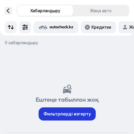
Хабарландыру
Жаңа авто
Кредитке
Же
0 хабарландыру
Ештеңе табылған жоқ
Фильтрлерді өзгерту