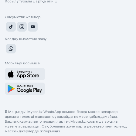
Қосылу туралы шартқа өтініш
Әлеуметтік желілер
Қолдау қызметіне жазу
Мобильді қосымша
🔒 Маңызды! Mycar.kz WhatsApp немесе басқа мессенджерлер
арқылы төлемді ешқашан сұрамайды немесе қабылдамайды.
Барлық қаржылық операциялар тек Mycar.kz қосымша арқылы
жүзеге асырылады. Сақ болыңыз және карта деректері мен төлемді
мессенджерлерде жібермеңіз.