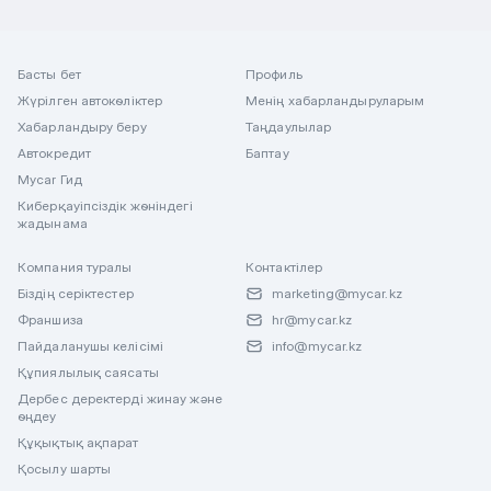
Басты бет
Профиль
Жүрілген автокөліктер
Менің хабарландыруларым
Хабарландыру беру
Таңдаулылар
Автокредит
Баптау
Mycar Гид
Киберқауіпсіздік жөніндегі
жадынама
Компания туралы
Контактілер
Біздің серіктестер
marketing@mycar.kz
Франшиза
hr@mycar.kz
Пайдаланушы келісімі
info@mycar.kz
Құпиялылық саясаты
Дербес деректерді жинау және
өңдеу
Құқықтық ақпарат
Қосылу шарты