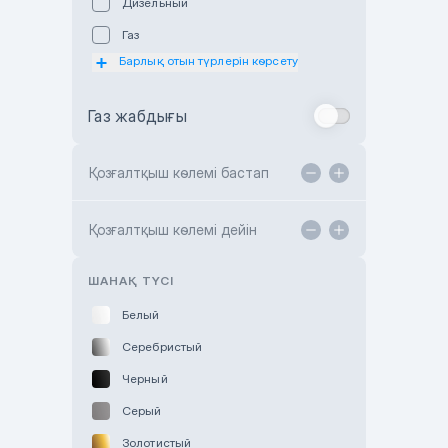
Дизельный
Subaru Astana
Газ
Subaru Motor Almaty
Барлық отын түрлерін көрсету
Toyota Almaty
Газ жабдығы
Toyota Astana
Toyota Kokshetau
Қозғалтқыш көлемі бастап
TANK Motors Karaganda
Hyundai ShymCity
Қозғалтқыш көлемі дейін
Toyota Shygys
ШАНАҚ ТҮСІ
Белый
Серебристый
Черный
Серый
Золотистый