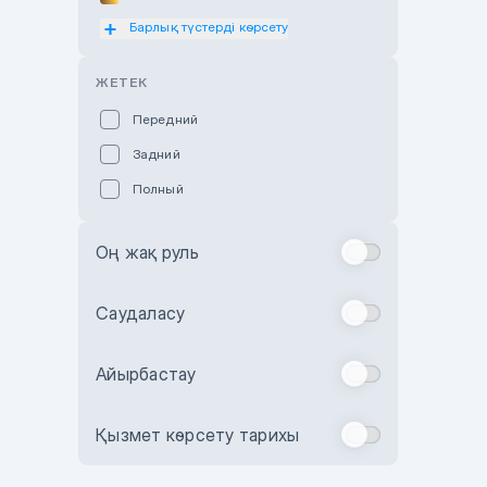
Барлық түстерді көрсету
Оранжевый
Розовый
ЖЕТЕК
Красный
Передний
Пурпурный
Задний
Коричневый
Полный
Голубой
Синий
Оң жақ руль
Фиолетовый
Зеленый
Саудаласу
Желтый
Айырбастау
Бежевый
Бордовый
Қызмет көрсету тарихы
Комбинированный
Бронзовый