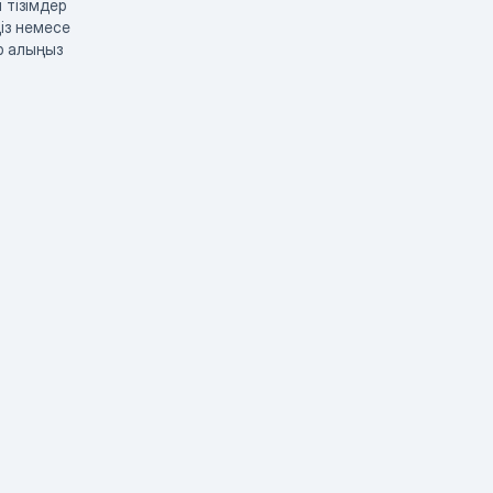
 тізімдер
із немесе
р алыңыз