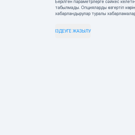
Берілген параметрлерге сәйкес келетін
табылмады. Опцияларды өзгертіп көрің
хабарландырулар туралы хабарламала
ІЗДЕУГЕ ЖАЗЫЛУ