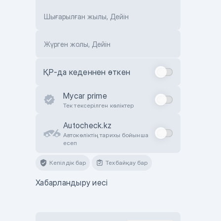
Шығарылған жылы, Дейін
Жүрген жолы, Дейін
ҚР-да кеденнен өткен
Mycar prime
Тек тексерілген көліктер
Autocheck.kz
Автокөліктің тарихы бойынша
есеп
Кепілдік бар
Техбайқау бар
Хабарландыру иесі