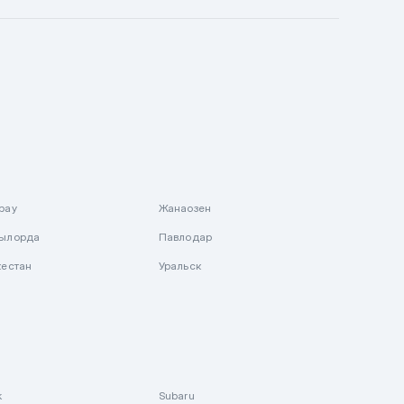
рау
Жанаозен
ылорда
Павлодар
кестан
Уральск
k
Subaru