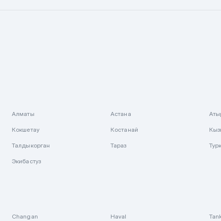
Алматы
Астана
Аты
Кокшетау
Костанай
Кыз
Талдыкорган
Тараз
Тур
Экибастуз
Changan
Haval
Tan