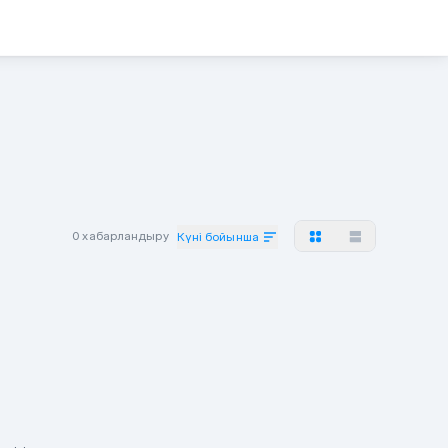
0 хабарландыру
Күні бойынша