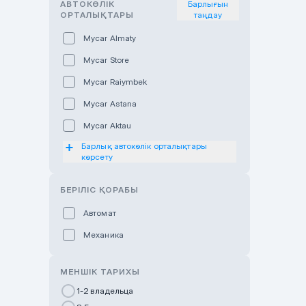
АВТОКӨЛІК
Барлығын
ОРТАЛЫҚТАРЫ
таңдау
Mycar Almaty
Mycar Store
Mycar Raiymbek
Mycar Astana
Mycar Aktau
Барлық автокөлік орталықтары
Mycar Uralsk
көрсету
Haval & Tank Kyzylorda
БЕРІЛІС ҚОРАБЫ
Haval & Tank Pavlodar
Bavaria Almaty
Автомат
Mycar Shymkent
Механика
Bavaria Astana
МЕНШІК ТАРИХЫ
GWM Nurly Zhol
1-2 владельца
Chery Astana