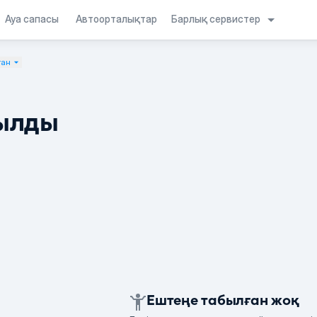
Барлық сервистер
Ауа сапасы
Автоорталықтар
тан
ылды
Ештеңе табылған жоқ