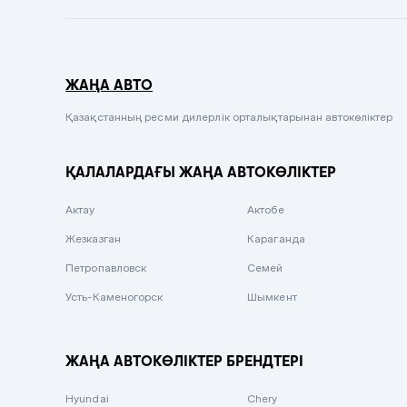
Темно-синий
Серый металлик
ЖАҢА АВТО
Сиреневый металлик
Черный металлик
Қазақстанның ресми дилерлік орталықтарынан автокөліктер
Стальной
ҚАЛАЛАРДАҒЫ ЖАҢА АВТОКӨЛІКТЕР
Вишневый
Серебристый металлик
Актау
Актобе
Темно-коричневый
Жезказган
Караганда
Бело-Дымчатый
Петропавловск
Семей
Светло-зелёный металлик
Усть-Каменогорск
Шымкент
Бирюзовый
Темно-синий металлик
ЖАҢА АВТОКӨЛІКТЕР БРЕНДТЕРІ
Зеленый металлик
Hyundai
Chery
Комбинированный