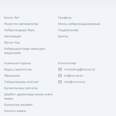
Басты бет
Профиль
Жүрілген автокөліктер
Менің хабарландыруларым
Хабарландыру беру
Таңдаулылар
Автокредит
Баптау
Mycar Гид
Киберқауіпсіздік жөніндегі
жадынама
Компания туралы
Контактілер
Біздің серіктестер
marketing@mycar.kz
Франшиза
hr@mycar.kz
Пайдаланушы келісімі
info@mycar.kz
Құпиялылық саясаты
Дербес деректерді жинау және
өңдеу
Құқықтық ақпарат
Қосылу шарты