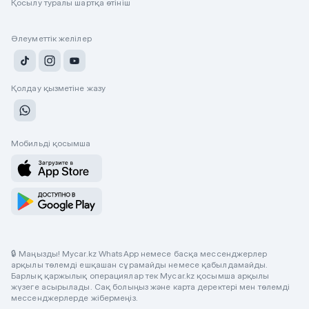
Қосылу туралы шартқа өтініш
Әлеуметтік желілер
Қолдау қызметіне жазу
Мобильді қосымша
🔒 Маңызды! Mycar.kz WhatsApp немесе басқа мессенджерлер
арқылы төлемді ешқашан сұрамайды немесе қабылдамайды.
Барлық қаржылық операциялар тек Mycar.kz қосымша арқылы
жүзеге асырылады. Сақ болыңыз және карта деректері мен төлемді
мессенджерлерде жібермеңіз.