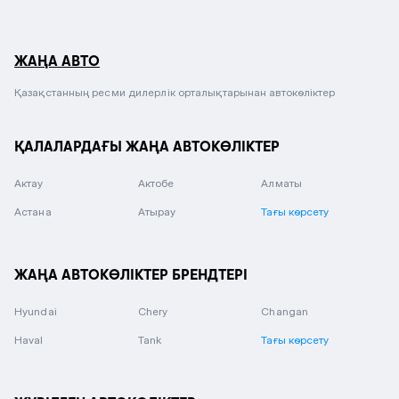
ЖАҢА АВТО
Қазақстанның ресми дилерлік орталықтарынан автокөліктер
ҚАЛАЛАРДАҒЫ ЖАҢА АВТОКӨЛІКТЕР
Актау
Актобе
Алматы
Астана
Атырау
Тағы көрсету
ЖАҢА АВТОКӨЛІКТЕР БРЕНДТЕРІ
Hyundai
Chery
Changan
Haval
Tank
Тағы көрсету