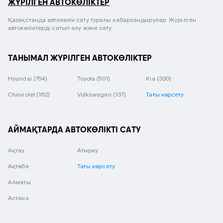
ЖҮРІЛГЕН АВТОКӨЛІКТЕР
Қазақстанда автокөлік сату туралы хабарландырулар. Жүрілген
автокөліктерді сатып алу және сату.
ТАНЫМАЛ ЖҮРІЛГЕН АВТОКӨЛІКТЕР
Hyundai
(754)
Toyota
(501)
Kia
(330)
Chevrolet
(162)
Volkswagen
(137)
Тағы көрсету
АЙМАҚТАРДА АВТОКӨЛІКТІ САТУ
Ақтау
Атырау
Ақтөбе
Тағы көрсету
Алматы
Астана