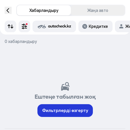
Хабарландыру
Жаңа авто
Кредитке
Же
0 хабарландыру
Ештеңе табылған жоқ
Фильтрлерді өзгерту