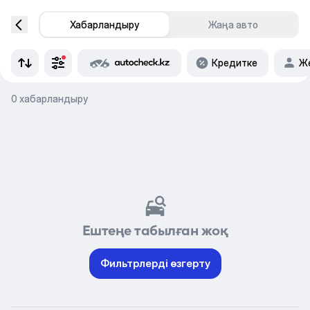
Хабарландыру
Жаңа авто
Кредитке
Же
0 хабарландыру
Ештеңе табылған жоқ
Фильтрлерді өзгерту