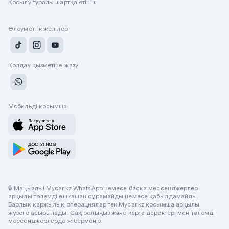
Қосылу туралы шартқа өтініш
Әлеуметтік желілер
Қолдау қызметіне жазу
Мобильді қосымша
🔒 Маңызды! Mycar.kz WhatsApp немесе басқа мессенджерлер
арқылы төлемді ешқашан сұрамайды немесе қабылдамайды.
Барлық қаржылық операциялар тек Mycar.kz қосымша арқылы
жүзеге асырылады. Сақ болыңыз және карта деректері мен төлемді
мессенджерлерде жібермеңіз.