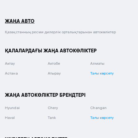
ЖАҢА АВТО
Қазақстанның ресми дилерлік орталықтарынан автокөліктер
ҚАЛАЛАРДАҒЫ ЖАҢА АВТОКӨЛІКТЕР
Актау
Актобе
Алматы
Астана
Атырау
Тағы көрсету
ЖАҢА АВТОКӨЛІКТЕР БРЕНДТЕРІ
Hyundai
Chery
Changan
Haval
Tank
Тағы көрсету