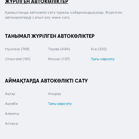
ЖҮРІЛГЕН АВТОКӨЛІКТЕР
Қазақстанда автокөлік сату туралы хабарландырулар. Жүрілген
автокөліктерді сатып алу және сату.
ТАНЫМАЛ ЖҮРІЛГЕН АВТОКӨЛІКТЕР
Hyundai
(748)
Toyota
(484)
Kia
(332)
Chevrolet
(161)
Nissan
(137)
Тағы көрсету
АЙМАҚТАРДА АВТОКӨЛІКТІ САТУ
Ақтау
Атырау
Ақтөбе
Тағы көрсету
Алматы
Астана