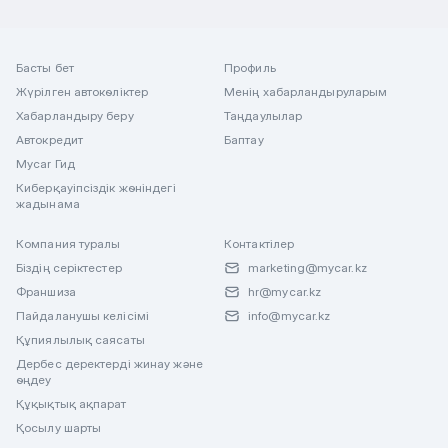
Басты бет
Профиль
Жүрілген автокөліктер
Менің хабарландыруларым
Хабарландыру беру
Таңдаулылар
Автокредит
Баптау
Mycar Гид
Киберқауіпсіздік жөніндегі
жадынама
Компания туралы
Контактілер
Біздің серіктестер
marketing@mycar.kz
Франшиза
hr@mycar.kz
Пайдаланушы келісімі
info@mycar.kz
Құпиялылық саясаты
Дербес деректерді жинау және
өңдеу
Құқықтық ақпарат
Қосылу шарты