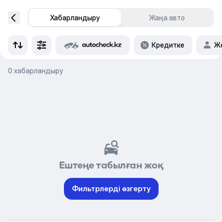
Хабарландыру
Жаңа авто
Кредитке
Же
0 хабарландыру
Ештеңе табылған жоқ
Фильтрлерді өзгерту