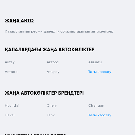
ЖАҢА АВТО
Қазақстанның ресми дилерлік орталықтарынан автокөліктер
ҚАЛАЛАРДАҒЫ ЖАҢА АВТОКӨЛІКТЕР
Актау
Актобе
Алматы
Астана
Атырау
Тағы көрсету
ЖАҢА АВТОКӨЛІКТЕР БРЕНДТЕРІ
Hyundai
Chery
Changan
Haval
Tank
Тағы көрсету