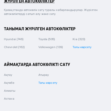
ЖҮРІЛГЕН АВТОКӨЛІКТЕР
Қазақстанда автокөлік сату туралы хабарландырулар. Жүрілген
автокөліктерді сатып алу және сату.
ТАНЫМАЛ ЖҮРІЛГЕН АВТОКӨЛІКТЕР
Hyundai
(746)
Toyota
(505)
Kia
(323)
Chevrolet
(162)
Volkswagen
(139)
Тағы көрсету
АЙМАҚТАРДА АВТОКӨЛІКТІ САТУ
Ақтау
Атырау
Ақтөбе
Тағы көрсету
Алматы
Астана