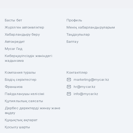
Басты бет
Профиль
Жүрілген автокөліктер
Менің хабарландыруларым
Хабарландыру беру
Таңдаулылар
Автокредит
Баптау
Mycar Гид
Киберқауіпсіздік жөніндегі
жадынама
Компания туралы
Контактілер
Біздің серіктестер
marketing@mycar.kz
Франшиза
hr@mycar.kz
Пайдаланушы келісімі
info@mycar.kz
Құпиялылық саясаты
Дербес деректерді жинау және
өңдеу
Құқықтық ақпарат
Қосылу шарты