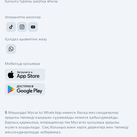
Қосылу туралы шартқа өтініш
Әлеуметтік желілер
Қолдау қызметіне жазу
Мобильді қосымша
🔒 Маңызды! Mycar.kz WhatsApp немесе басқа мессенджерлер
арқылы төлемді ешқашан сұрамайды немесе қабылдамайды.
Барлық қаржылық операциялар тек Mycar.kz қосымша арқылы
жүзеге асырылады. Сақ болыңыз және карта деректері мен төлемді
мессенджерлерде жібермеңіз.