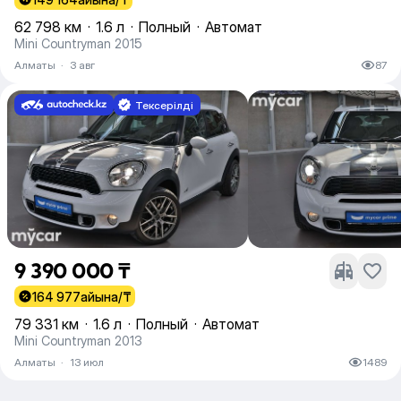
62 798 км
·
1.6 л
·
Полный
·
Автомат
Mini Countryman 2015
Алматы
·
3 авг
87
Тексерілді
9 390 000 ₸
164 977
айына/₸
79 331 км
·
1.6 л
·
Полный
·
Автомат
Mini Countryman 2013
Алматы
·
13 июл
1489