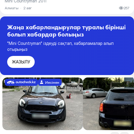
Mini Countryman 2011
Алматы
·
2 авг
257
Жаңа хабарландырулар туралы бірінші
болып хабардар болыңыз
"Mini Countryman" іздеуді сақтап, хабарламалар алып
отырыңыз
ЖАЗЫЛУ
Иесінен