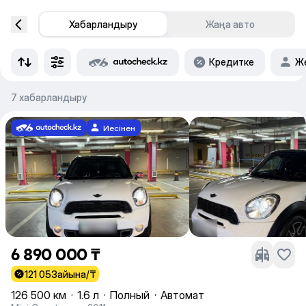
Хабарландыру
Жаңа авто
Кредитке
Же
7 хабарландыру
Иесінен
6 890 000 ₸
121 053
айына/₸
126 500 км
·
1.6 л
·
Полный
·
Автомат