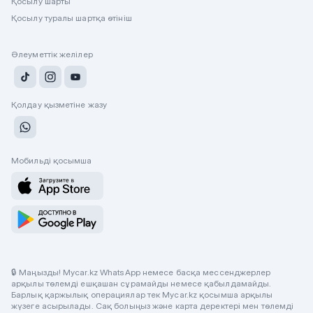
Қосылу шарты
Қосылу туралы шартқа өтініш
Әлеуметтік желілер
Қолдау қызметіне жазу
Мобильді қосымша
🔒 Маңызды! Mycar.kz WhatsApp немесе басқа мессенджерлер
арқылы төлемді ешқашан сұрамайды немесе қабылдамайды.
Барлық қаржылық операциялар тек Mycar.kz қосымша арқылы
жүзеге асырылады. Сақ болыңыз және карта деректері мен төлемді