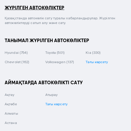
ЖҮРІЛГЕН АВТОКӨЛІКТЕР
Қазақстанда автокөлік сату туралы хабарландырулар. Жүрілген
автокөліктерді сатып алу және сату.
ТАНЫМАЛ ЖҮРІЛГЕН АВТОКӨЛІКТЕР
Hyundai
(754)
Toyota
(501)
Kia
(330)
Chevrolet
(162)
Volkswagen
(137)
Тағы көрсету
АЙМАҚТАРДА АВТОКӨЛІКТІ САТУ
Ақтау
Атырау
Ақтөбе
Тағы көрсету
Алматы
Астана