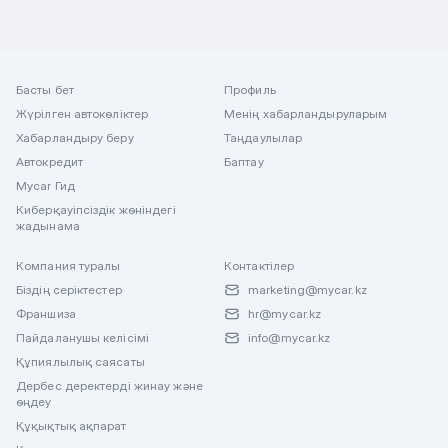
Басты бет
Профиль
Жүрілген автокөліктер
Менің хабарландыруларым
Хабарландыру беру
Таңдаулылар
Автокредит
Баптау
Mycar Гид
Киберқауіпсіздік жөніндегі
жадынама
Компания туралы
Контактілер
Біздің серіктестер
marketing@mycar.kz
Франшиза
hr@mycar.kz
Пайдаланушы келісімі
info@mycar.kz
Құпиялылық саясаты
Дербес деректерді жинау және
өңдеу
Құқықтық ақпарат