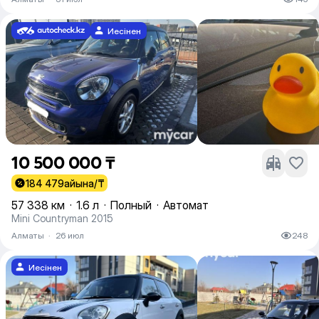
Иесінен
10 500 000 ₸
184 479
айына/₸
57 338 км
·
1.6 л
·
Полный
·
Автомат
Mini Countryman 2015
Алматы
·
26 июл
248
Иесінен