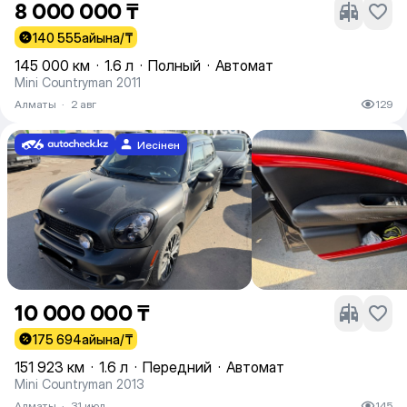
8 000 000 ₸
140 555
айына/₸
145 000 км
·
1.6 л
·
Полный
·
Автомат
Mini Countryman 2011
Алматы
·
2 авг
129
Иесінен
10 000 000 ₸
175 694
айына/₸
151 923 км
·
1.6 л
·
Передний
·
Автомат
Mini Countryman 2013
Алматы
·
31 июл
145