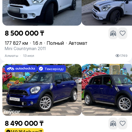
8 500 000 ₸
177 827 км
·
1.6 л
·
Полный
·
Автомат
Mini Countryman 2011
Алматы
·
13 июл
1749
Тексерілді
8 490 000 ₸
149 164
айына/₸