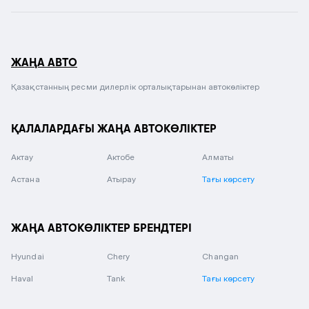
ЖАҢА АВТО
Қазақстанның ресми дилерлік орталықтарынан автокөліктер
ҚАЛАЛАРДАҒЫ ЖАҢА АВТОКӨЛІКТЕР
Актау
Актобе
Алматы
Астана
Атырау
Тағы көрсету
ЖАҢА АВТОКӨЛІКТЕР БРЕНДТЕРІ
Hyundai
Chery
Changan
Haval
Tank
Тағы көрсету